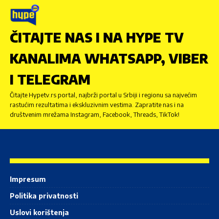
ČITAJTE NAS I NA HYPE TV
KANALIMA WHATSAPP, VIBER
I TELEGRAM
Čitajte Hypetv.rs portal, najbrži portal u Srbiji i regionu sa najvećim
rastućim rezultatima i ekskluzivnim vestima. Zapratite nas i na
društvenim mrežama Instagram, Facebook, Threads, TikTok!
Impresum
Politika privatnosti
Uslovi korištenja