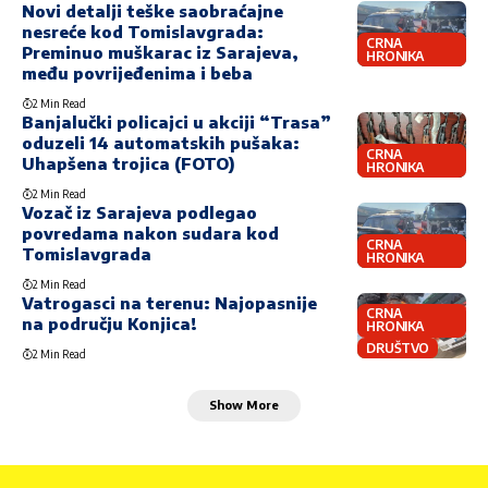
Novi detalji teške saobraćajne
nesreće kod Tomislavgrada:
CRNA
Preminuo muškarac iz Sarajeva,
HRONIKA
među povrijeđenima i beba
2 Min Read
Banjalučki policajci u akciji “Trasa”
oduzeli 14 automatskih pušaka:
CRNA
Uhapšena trojica (FOTO)
HRONIKA
2 Min Read
Vozač iz Sarajeva podlegao
povredama nakon sudara kod
CRNA
Tomislavgrada
HRONIKA
2 Min Read
Vatrogasci na terenu: Najopasnije
CRNA
na području Konjica!
HRONIKA
DRUŠTVO
2 Min Read
Show More