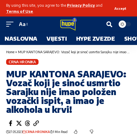
By using this site, you agree to the
Privacy Policy
and
Accept
Terms of Use
.
Aa
NASLOVNA
VIJESTI
HYPE ZVEZDE
SHO
Home
»
MUP KANTONA SARAJEVO: Vozač koji je sinoć usmrtio Sarajku nije imao položen vozački ispit, a imao je alkohola u krvi!
CRNA HRONIKA
MUP KANTONA SARAJEVO:
Vozač koji je sinoć usmrtio
Sarajku nije imao položen
vozački ispit, a imao je
alkohola u krvi!
27.05.2023
CRNA HRONIKA
1 Min Read