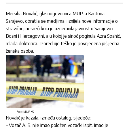
Mersiha Novalić, glasnogovornica MUP-a Kantona
Sarajevo, obratila se medijima i iznijela nove informacije o
stravičnoj nesreći koja je uznemirila javnost u Sarajevu i
Bosni i Hercegovini, a u kojoj je sinoć poginula Azra Spahić,
mlada doktorica. Pored nje teško je povrijeđena još jedna
ženska osoba.
Foto: MUP KS
Novalić je kazala, između ostalog, sljedeće:
– Vozač A. B. nije imao položen vozački ispit. Imao je