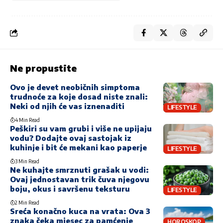
Ne propustite
Ovo je devet neobičnih simptoma
trudnoće za koje dosad niste znali:
Neki od njih će vas iznenaditi
LIFESTYLE
4 Min Read
Peškiri su vam grubi i više ne upijaju
vodu? Dodajte ovaj sastojak iz
kuhinje i bit će mekani kao paperje
LIFESTYLE
3 Min Read
Ne kuhajte smrznuti grašak u vodi:
Ovaj jednostavan trik čuva njegovu
boju, okus i savršenu teksturu
LIFESTYLE
2 Min Read
Sreća konačno kuca na vrata: Ova 3
znaka čeka mjesec za pamćenje
HOROSKOP