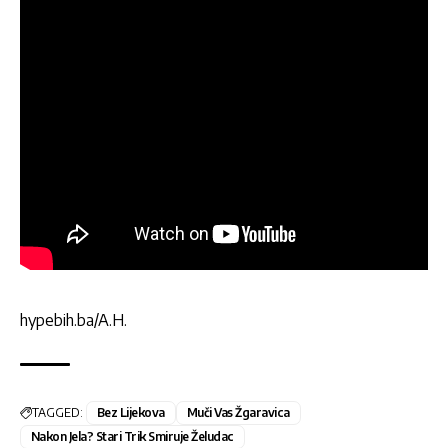
hypebih.ba/A.H.
TAGGED:
Bez Lijekova
Muči Vas Žgaravica
Nakon Jela? Stari Trik Smiruje Želudac