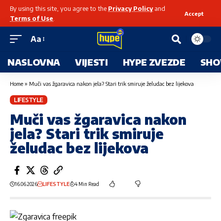
By using this site, you agree to the
Privacy Policy
and
Accept
Terms of Use
.
Aa
NASLOVNA
VIJESTI
HYPE ZVEZDE
SHO
Home
»
Muči vas žgaravica nakon jela? Stari trik smiruje želudac bez lijekova
LIFESTYLE
Muči vas žgaravica nakon
jela? Stari trik smiruje
želudac bez lijekova
16.06.2026
LIFESTYLE
4 Min Read