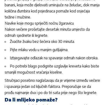
banani, koja može djelovati umirujuće na želudac, dok manja
količina đumbira kod pojedinaca pomaže kod osjećaja
težine i mučnine.
Navike koje mogu spriječiti noćnu žgaravicu
Nakon večere prošetajte desetak minuta umjesto da
odmah sjednete ili legnete.
Žvaćite žvaku bez šećera oko 30 minuta.
Pijte mlaku vodu u manjim gutljajima.
Izbjegavajte odlazak na spavanje odmah nakon obroka.
Po potrebi blago podignite uzglavlje kreveta kako biste
smanjili mogućnost vraćanja kiseline.
Stručnjaci posebno naglašavaju da je vrijeme između večere
i spavanja jedan od ključnih faktora. Preporučuje se da
prođu najmanje dva i po do tri sata prije nego što legnete.
Da li mlijeko pomaže?