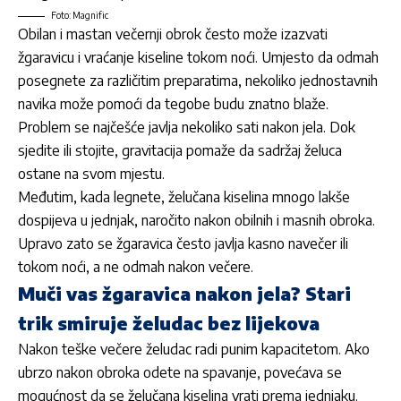
Foto: Magnific
Obilan i mastan večernji obrok često može izazvati
žgaravicu i vraćanje kiseline tokom noći
. Umjesto da odmah
posegnete za različitim preparatima, nekoliko jednostavnih
navika može pomoći da tegobe budu znatno blaže.
Problem se najčešće javlja nekoliko sati nakon jela. Dok
sjedite ili stojite, gravitacija pomaže da sadržaj želuca
ostane na svom mjestu.
Međutim, kada legnete, želučana kiselina mnogo lakše
dospijeva u jednjak, naročito nakon obilnih i masnih obroka.
Upravo zato se žgaravica često javlja kasno navečer ili
tokom noći, a ne odmah nakon večere.
Muči vas žgaravica nakon jela? Stari
trik smiruje želudac bez lijekova
Nakon teške večere želudac radi punim kapacitetom. Ako
ubrzo nakon obroka odete na spavanje, povećava se
mogućnost da se želučana kiselina vrati prema jednjaku.