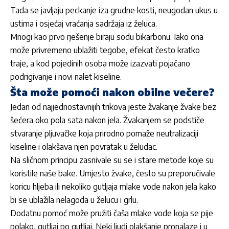
Tada se javljaju peckanje iza grudne kosti, neugodan ukus u
ustima i osjećaj vraćanja sadržaja iz želuca.
Mnogi kao prvo rješenje biraju sodu bikarbonu. Iako ona
može privremeno ublažiti tegobe, efekat često kratko
traje, a kod pojedinih osoba može izazvati pojačano
podrigivanje i novi nalet kiseline.
Šta može pomoći nakon obilne večere?
Jedan od najjednostavnijih trikova jeste žvakanje žvake bez
šećera oko pola sata nakon jela. Žvakanjem se podstiče
stvaranje pljuvačke koja prirodno pomaže neutralizaciji
kiseline i olakšava njen povratak u želudac.
Na sličnom principu zasnivale su se i stare metode koje su
koristile naše bake. Umjesto žvake, često su preporučivale
koricu hljeba ili nekoliko gutljaja mlake vode nakon jela kako
bi se ublažila nelagoda u želucu i grlu.
Dodatnu pomoć može pružiti čaša mlake vode koja se pije
polako, gutljaj po gutljaj. Neki ljudi olakšanje pronalaze i u