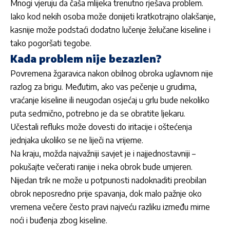
Mnogi vjeruju da čaša mlijeka trenutno rješava problem.
Iako kod nekih osoba može donijeti kratkotrajno olakšanje,
kasnije može podstaći dodatno lučenje želučane kiseline i
tako pogoršati tegobe.
Kada problem nije bezazlen?
Povremena žgaravica nakon obilnog obroka uglavnom nije
razlog za brigu. Međutim, ako vas pečenje u grudima,
vraćanje kiseline ili neugodan osjećaj u grlu bude nekoliko
puta sedmično, potrebno je da se obratite ljekaru.
Učestali refluks može dovesti do iritacije i oštećenja
jednjaka ukoliko se ne liječi na vrijeme.
Na kraju, možda najvažniji savjet je i najjednostavniji –
pokušajte večerati ranije i neka obrok bude umjeren.
Nijedan trik ne može u potpunosti nadoknaditi preobilan
obrok neposredno prije spavanja, dok malo pažnje oko
vremena večere često pravi najveću razliku između mirne
noći i buđenja zbog kiseline.