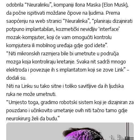
odobrila “Neuralinku”, kompaniji Ilona Maska (Elon Musk),
da počne ispitivati moždane čipove na ljudima. Prema
saopćenju na web stranici “Neuralinka”, “planiraju dizajnirati
potpuno implantabilan, kozmetički nevidljiv ‘interface’
mozak-kompjuter, koji će vam omogućiti kontrolu
kompjutera ili mobilnog uređaja gdje god idete”.
“Niti mikronskih razmjera bile bi umetnute u područja
mozga koja kontroliraju kretanje. Svaka nit sadrži mnogo
elektroda i povezuje ih s implantatom koji se zove Link” –
dodali su.
Niti na Linku su tako sitne i toliko savitljive da ih ljudska
ruka ne može umetnuti.
“Umjesto toga, gradimo robotski sistem koji je dizajniran za
pouzdano i učinkovito umetanje ovih niti tačno tamo gdje
neurokirurg želi da budu.”