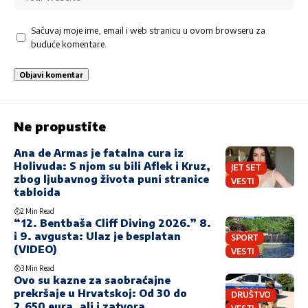
Sačuvaj moje ime, email i web stranicu u ovom browseru za
buduće komentare.
Ne propustite
Ana de Armas je fatalna cura iz
Holivuda: S njom su bili Aflek i Kruz,
JET SET
zbog ljubavnog života puni stranice
VESTI
tabloida
2 Min Read
“12. Bentbaša Cliff Diving 2026.” 8.
i 9. avgusta: Ulaz je besplatan
SPORT
(VIDEO)
VESTI
3 Min Read
Ovo su kazne za saobraćajne
prekršaje u Hrvatskoj: Od 30 do
DRUŠTVO
2.650 eura, ali i zatvora