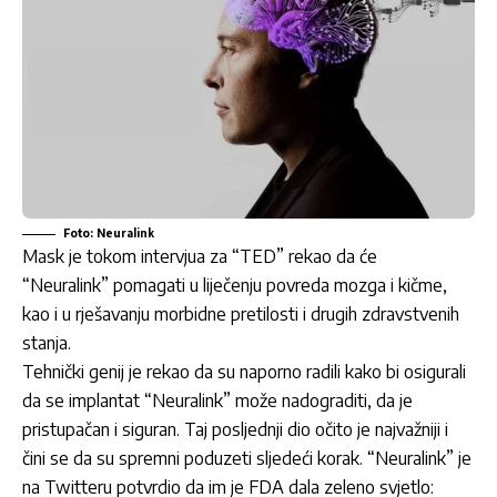
Foto: Neuralink
Mask je tokom intervjua za “TED” rekao da će
“Neuralink” pomagati u liječenju povreda mozga i kičme,
kao i u rješavanju morbidne pretilosti i drugih zdravstvenih
stanja.
Tehnički genij je rekao da su naporno radili kako bi osigurali
da se implantat “Neuralink” može nadograditi, da je
pristupačan i siguran. Taj posljednji dio očito je najvažniji i
čini se da su spremni poduzeti sljedeći korak. “Neuralink” je
na Twitteru potvrdio da im je FDA dala zeleno svjetlo: