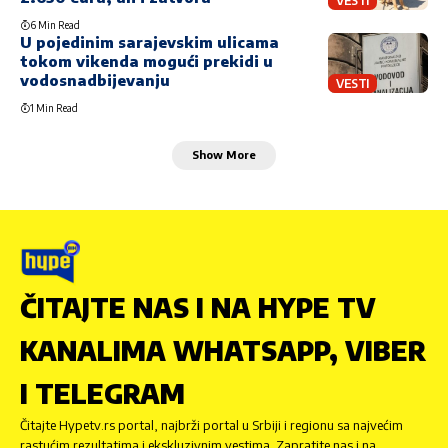
VESTI
6 Min Read
U pojedinim sarajevskim ulicama
tokom vikenda mogući prekidi u
vodosnadbijevanju
VESTI
1 Min Read
Show More
ČITAJTE NAS I NA HYPE TV
KANALIMA WHATSAPP, VIBER
I TELEGRAM
Čitajte Hypetv.rs portal, najbrži portal u Srbiji i regionu sa najvećim
rastućim rezultatima i ekskluzivnim vestima. Zapratite nas i na