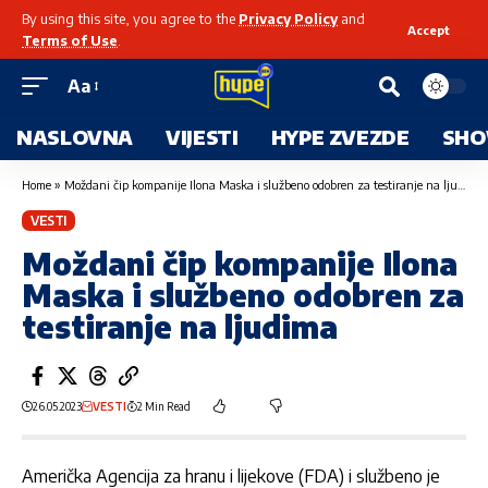
By using this site, you agree to the
Privacy Policy
and
Accept
Terms of Use
.
Aa
NASLOVNA
VIJESTI
HYPE ZVEZDE
SHO
Home
»
Moždani čip kompanije Ilona Maska i službeno odobren za testiranje na ljudima
VESTI
Moždani čip kompanije Ilona
Maska i službeno odobren za
testiranje na ljudima
26.05.2023
VESTI
2 Min Read
Američka Agencija za hranu i lijekove (FDA) i službeno je