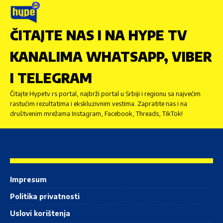
ČITAJTE NAS I NA HYPE TV
KANALIMA WHATSAPP, VIBER
I TELEGRAM
Čitajte Hypetv.rs portal, najbrži portal u Srbiji i regionu sa najvećim
rastućim rezultatima i ekskluzivnim vestima. Zapratite nas i na
društvenim mrežama Instagram, Facebook, Threads, TikTok!
Impresum
Politika privatnosti
Uslovi korištenja