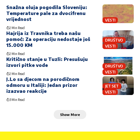
Snažna oluja pogodila Sloveniju:
Temperature pale za dvocifrenu
vrijednost
VESTI
2 Min Read
Hajrija iz Travnika treba našu
pomoć: Za operaciju nedostaje još
DRUŠTVO
15.000 KM
VESTI
2 Min Read
Kritično stanje u Tuzli: Presušuju
izvori pitke vode
DRUŠTVO
VESTI
2 Min Read
J.Lo sa djecom na porodičnom
odmoru u Italiji: Jedan prizor
JET SET
izazvao reakcije
VESTI
3 Min Read
Show More