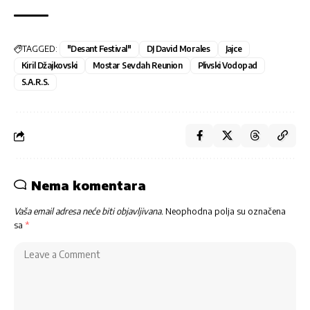
TAGGED:
"Desant Festival"
DJ David Morales
Jajce
Kiril Džajkovski
Mostar Sevdah Reunion
Plivski Vodopad
S.A.R.S.
Nema komentara
Vaša email adresa neće biti objavljivana.
Neophodna polja su označena
sa
*