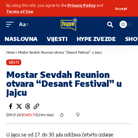
By using this site, you agree to the
Privacy Policy
and
Accept
Terms of Use
.
Aa
NASLOVNA
VIJESTI
HYPE ZVEZDE
SHO
Home
»
Mostar Sevdah Reunion otvara “Desant Festival” u Jajcu
VESTI
Mostar Sevdah Reunion
otvara “Desant Festival” u
Jajcu
19.07.2023
VESTI
3 Min Read
U Jajcu se od 27. do 30. jula održava četvrto izdanje