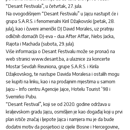
“Desant Festivala”, u četvrtak, 27. jula.
Na ovogodišnjem “Desant Festivalu” u Jajcu nastupit će i
grupa S.A.R.S. i fenomenalni Kiril Džajkovski (petak, 28.
jula), kao i čuveni američki DJ David Morales, uz pratnju
odličnih domaćih DJ-eva – dua After Affair, Nebs Jacka,
Rajota i Machada (subota, 29. jula).
Više informacija o Desant Festivalu može se pronaći na
web stranici www.desant.ba, a ulaznice za koncerte
Mostar Sevdah Reuniona, grupe S.A.R.S. i Kirila
Džajkovskog, te nastupe Davida Moralesa i ostalih mogu
se kupiti na linku, kao i na prodajnim mjestima u samom
Jajcu – Info centru Agencije Jajce, Hotelu Tourist ’98 i
Svemirko Pubu.
“Desant Festival”, koji se od 2020. godine održava u
kraljevskom gradu Jajcu, osmišljen je kao događaj koji u prvi
plan ističe značaj i ljepote Jajca i namjera mu je da bude
dodatni motiv da posjetioci iz cijele Bosne i Hercegovine,