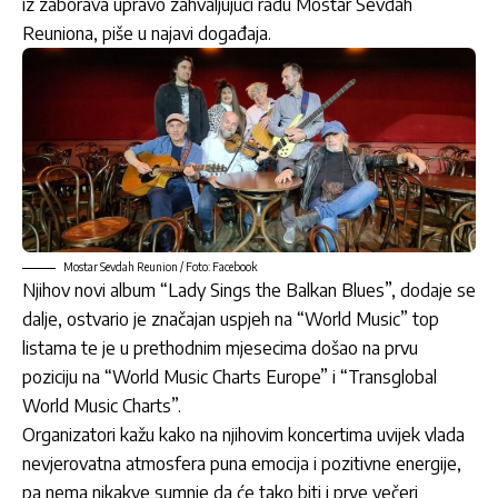
iz zaborava upravo zahvaljujući radu Mostar Sevdah
Reuniona, piše u najavi događaja.
Mostar Sevdah Reunion / Foto: Facebook
Njihov novi album “Lady Sings the Balkan Blues”, dodaje se
dalje, ostvario je značajan uspjeh na “World Music” top
listama te je u prethodnim mjesecima došao na prvu
poziciju na “World Music Charts Europe” i “Transglobal
World Music Charts”.
Organizatori kažu kako na njihovim koncertima uvijek vlada
nevjerovatna atmosfera puna emocija i pozitivne energije,
pa nema nikakve sumnje da će tako biti i prve večeri