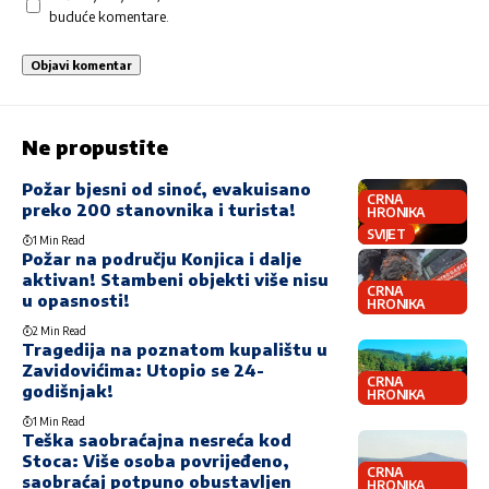
buduće komentare.
Ne propustite
Požar bjesni od sinoć, evakuisano
CRNA
preko 200 stanovnika i turista!
HRONIKA
SVIJET
1 Min Read
Požar na području Konjica i dalje
aktivan! Stambeni objekti više nisu
CRNA
u opasnosti!
HRONIKA
2 Min Read
Tragedija na poznatom kupalištu u
Zavidovićima: Utopio se 24-
CRNA
godišnjak!
HRONIKA
1 Min Read
Teška saobraćajna nesreća kod
Stoca: Više osoba povrijeđeno,
CRNA
saobraćaj potpuno obustavljen
HRONIKA