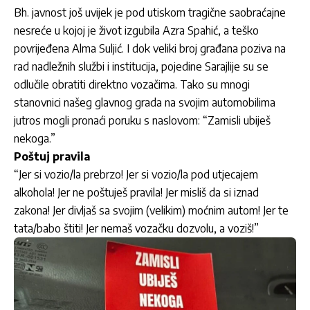
Bh. javnost još uvijek je pod utiskom tragične saobraćajne
nesreće u kojoj je život izgubila Azra Spahić, a teško
povrijeđena Alma Suljić. I dok veliki broj građana poziva na
rad nadležnih službi i institucija, pojedine Sarajlije su se
odlučile obratiti direktno vozačima. Tako su mnogi
stanovnici našeg glavnog grada na svojim automobilima
jutros mogli pronaći poruku s naslovom: “Zamisli ubiješ
nekoga.”
Poštuj pravila
“Jer si vozio/la prebrzo! Jer si vozio/la pod utjecajem
alkohola! Jer ne poštuješ pravila! Jer misliš da si iznad
zakona! Jer divljaš sa svojim (velikim) moćnim autom! Jer te
tata/babo štiti! Jer nemaš vozačku dozvolu, a voziš!”