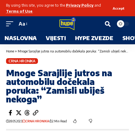
By using this site, you agree to the
Privacy Policy
and
Accept
Terms of Use
.
Aa
NASLOVNA
VIJESTI
HYPE ZVEZDE
SHO
Home
»
Mnoge Sarajlije jutros na automobilu dočekala poruka: “Zamisli ubiješ nekoga”
CRNA HRONIKA
Mnoge Sarajlije jutros na
automobilu dočekala
poruka: “Zamisli ubiješ
nekoga”
28.05.2023
CRNA HRONIKA
2 Min Read