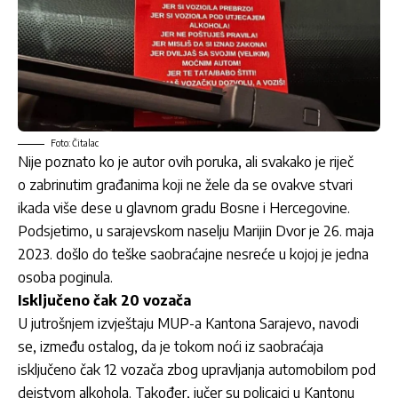
Foto: Čitalac
Nije poznato ko je autor ovih poruka, ali svakako je riječ
o zabrinutim građanima koji ne žele da se ovakve stvari
ikada više dese u glavnom gradu Bosne i Hercegovine.
Podsjetimo, u sarajevskom naselju Marijin Dvor je 26. maja
2023. došlo do teške saobraćajne nesreće u kojoj je jedna
osoba poginula.
Isključeno čak 20 vozača
U jutrošnjem izvještaju MUP-a Kantona Sarajevo, navodi
se, između ostalog, da je tokom noći iz saobraćaja
isključeno čak 12 vozača zbog upravljanja automobilom pod
dejstvom alkohola. Također, jučer su policajci u Kantonu