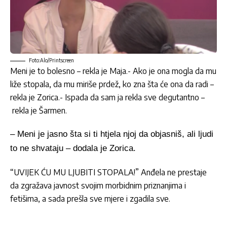
Foto:Alo/Printscreen
Meni je to bolesno – rekla je Maja.- Ako je ona mogla da mu
liže stopala, da mu miriše prdež, ko zna šta će ona da radi –
rekla je Zorica.- Ispada da sam ja rekla sve degutantno –
rekla je Šarmen.
– Meni je jasno šta si ti htjela njoj da objasniš, ali ljudi
to ne shvataju – dodala je Zorica.
“UVIJEK ĆU MU LJUBITI STOPALA!” Anđela ne prestaje
da zgražava javnost svojim morbidnim priznanjima i
fetišima, a sada prešla sve mjere i zgadila sve.