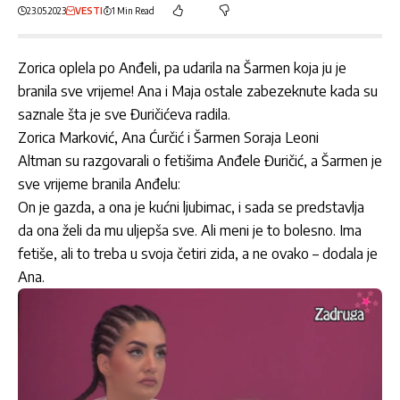
23.05.2023
VESTI
1 Min Read
Zorica oplela po Anđeli, pa udarila na Šarmen koja ju je
branila sve vrijeme! Ana i Maja ostale zabezeknute kada su
saznale šta je sve Đuričićeva radila.
Zorica Marković, Ana Ćurčić i Šarmen Soraja Leoni
Altman su razgovarali o fetišima Anđele Đuričić, a Šarmen je
sve vrijeme branila Anđelu:
On je gazda, a ona je kućni ljubimac, i sada se predstavlja
da ona želi da mu uljepša sve. Ali meni je to bolesno. Ima
fetiše, ali to treba u svoja četiri zida, a ne ovako – dodala je
Ana.