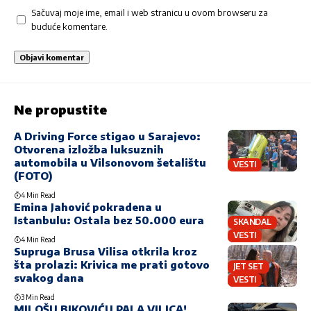
Sačuvaj moje ime, email i web stranicu u ovom browseru za
buduće komentare.
Ne propustite
A Driving Force stigao u Sarajevo:
Otvorena izložba luksuznih
automobila u Vilsonovom šetalištu
VESTI
(FOTO)
4 Min Read
Emina Jahović pokradena u
Istanbulu: Ostala bez 50.000 eura
SKANDAL
VESTI
4 Min Read
Supruga Brusa Vilisa otkrila kroz
šta prolazi: Krivica me prati gotovo
JET SET
svakog dana
VESTI
3 Min Read
MILOŠU BIKOVIĆU PALA VILICA!