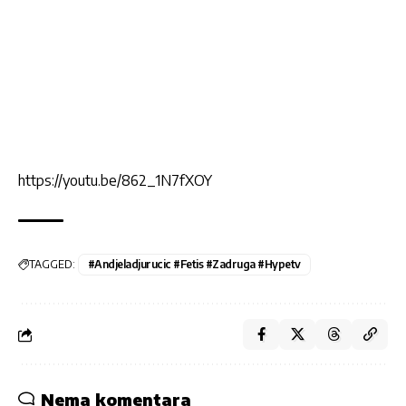
https://youtu.be/862_1N7fXOY
TAGGED:
#andjeladjurucic #fetis #zadruga #hypetv
Nema komentara