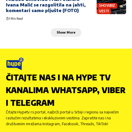
Ivana Malić se razgolitila na jahti,
SHOWBIZ
komentari samo pljušte (FOTO)
VESTI
1 Min Read
Show More
ČITAJTE NAS I NA HYPE TV
KANALIMA WHATSAPP, VIBER
I TELEGRAM
Čitajte Hypetv.rs portal, najbrži portal u Srbiji i regionu sa najvećim
rastućim rezultatima i ekskluzivnim vestima. Zapratite nas i na
društvenim mrežama Instagram, Facebook, Threads, TikTok!