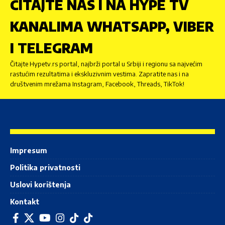
ČITAJTE NAS I NA HYPE TV
KANALIMA WHATSAPP, VIBER
I TELEGRAM
Čitajte Hypetv.rs portal, najbrži portal u Srbiji i regionu sa najvećim
rastućim rezultatima i ekskluzivnim vestima. Zapratite nas i na
društvenim mrežama Instagram, Facebook, Threads, TikTok!
Impresum
Politika privatnosti
Uslovi korištenja
Kontakt