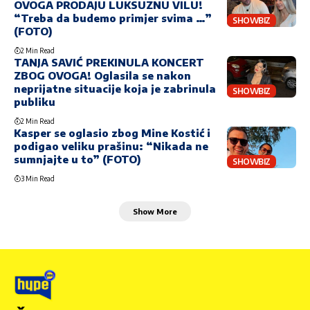
OVOGA PRODAJU LUKSUZNU VILU!
“Treba da budemo primjer svima …”
SHOWBIZ
(FOTO)
2 Min Read
TANJA SAVIĆ PREKINULA KONCERT
ZBOG OVOGA! Oglasila se nakon
neprijatne situacije koja je zabrinula
SHOWBIZ
publiku
2 Min Read
Kasper se oglasio zbog Mine Kostić i
podigao veliku prašinu: “Nikada ne
sumnjajte u to” (FOTO)
SHOWBIZ
3 Min Read
Show More