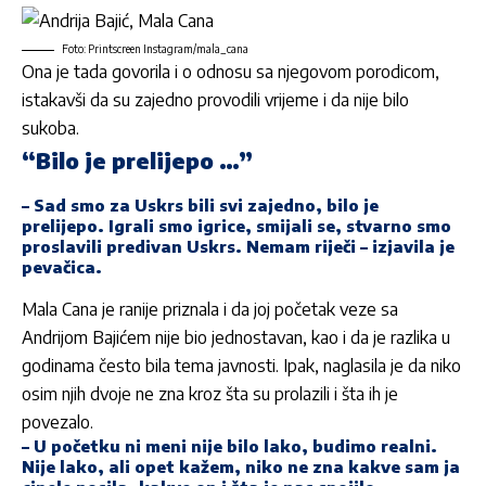
Foto: Printscreen Instagram/mala_cana
Ona je tada govorila i o odnosu sa njegovom porodicom,
istakavši da su zajedno provodili vrijeme i da nije bilo
sukoba.
“Bilo je prelijepo …”
– Sad smo za Uskrs bili svi zajedno, bilo je
prelijepo. Igrali smo igrice, smijali se, stvarno smo
proslavili predivan Uskrs. Nemam riječi – izjavila je
pevačica.
Mala Cana je ranije priznala i da joj početak veze sa
Andrijom Bajićem nije bio jednostavan, kao i da je razlika u
godinama često bila tema javnosti. Ipak, naglasila je da niko
osim njih dvoje ne zna kroz šta su prolazili i šta ih je
povezalo.
– U početku ni meni nije bilo lako, budimo realni.
Nije lako, ali opet kažem, niko ne zna kakve sam ja