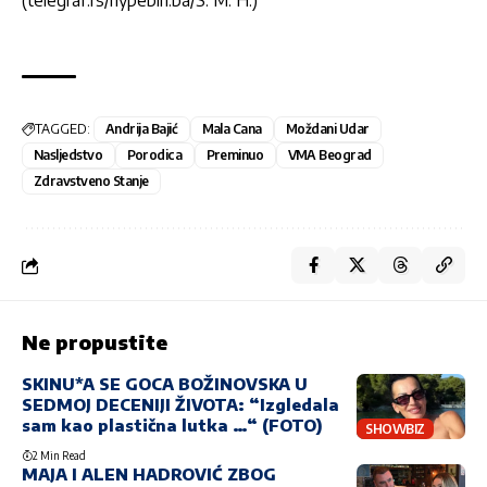
(telegraf.rs/hypebih.ba/S. M. H.)
TAGGED:
Andrija Bajić
Mala Cana
Moždani Udar
Nasljedstvo
Porodica
Preminuo
VMA Beograd
Zdravstveno Stanje
Ne propustite
SKINU*A SE GOCA BOŽINOVSKA U
SEDMOJ DECENIJI ŽIVOTA: “Izgledala
sam kao plastična lutka …“ (FOTO)
SHOWBIZ
2 Min Read
MAJA I ALEN HADROVIĆ ZBOG