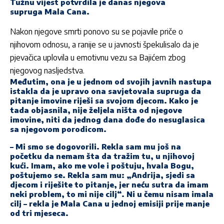
Tužnu vijest potvrdila je danas njegova
supruga
Mala Cana
.
Nakon njegove smrti ponovo su se pojavile priče o
njihovom odnosu, a ranije se u javnosti špekulisalo da je
pjevačica uplovila u emotivnu vezu sa Bajićem zbog
njegovog nasljedstva.
Međutim, ona je u jednom od svojih javnih nastupa
istakla da je upravo ona savjetovala supruga da
pitanje imovine riješi sa svojom djecom. Kako je
tada objasnila, nije željela ništa od njegove
imovine, niti da jednog dana dođe do nesuglasica
sa njegovom porodicom.
– Mi smo se dogovorili. Rekla sam mu još na
početku da nemam šta da tražim tu, u njihovoj
kući. Imam, ako me vole i poštuju, hvala Bogu,
poštujemo se. Rekla sam mu: „Andrija, sjedi sa
djecom i riješite to pitanje, jer neću sutra da imam
neki problem, to mi nije cilj“. Ni u čemu nisam imala
cilj – rekla je Mala Cana u jednoj emisiji prije manje
od tri mjeseca.