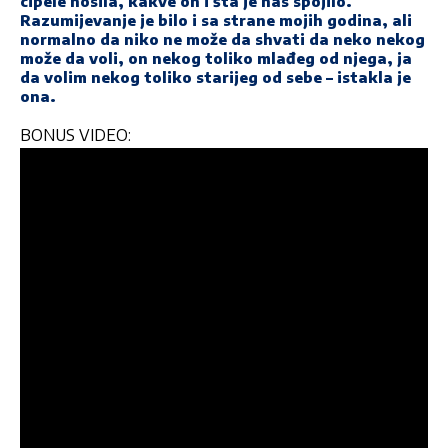
cipele nosila, kakve on i šta je nas spojilo.
Razumijevanje je bilo i sa strane mojih godina, ali
normalno da niko ne može da shvati da neko nekog
može da voli, on nekog toliko mlađeg od njega, ja
da volim nekog toliko starijeg od sebe – istakla je
ona.
BONUS VIDEO: