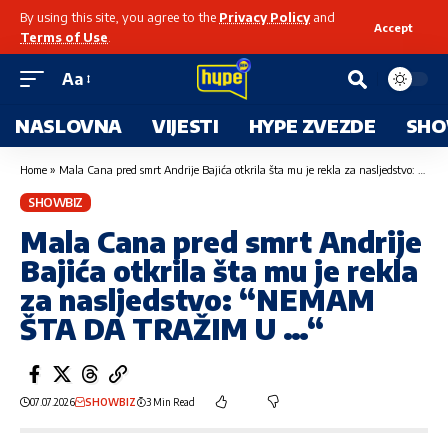
By using this site, you agree to the
Privacy Policy
and
Accept
Terms of Use
.
Aa
NASLOVNA
VIJESTI
HYPE ZVEZDE
SHO
Home
»
Mala Cana pred smrt Andrije Bajića otkrila šta mu je rekla za nasljedstvo: “NEMAM ŠTA DA TRAŽIM U …“
SHOWBIZ
Mala Cana pred smrt Andrije
Bajića otkrila šta mu je rekla
za nasljedstvo: “NEMAM
ŠTA DA TRAŽIM U …“
07.07.2026
SHOWBIZ
3 Min Read