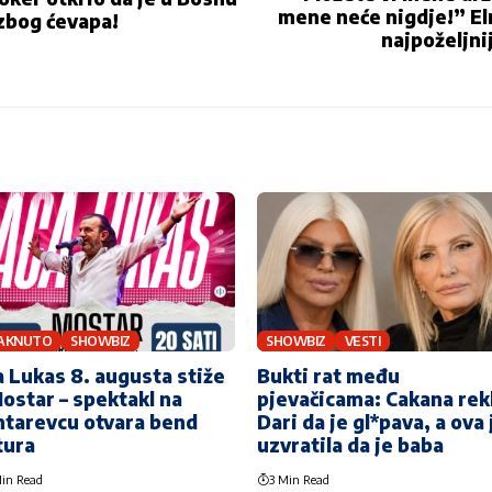
mene neće nigdje!” El
zbog ćevapa!
najpoželjni
TAKNUTO
SHOWBIZ
SHOWBIZ
VESTI
 Lukas 8. augusta stiže
Bukti rat među
ostar – spektakl na
pjevačicama: Cakana rek
tarevcu otvara bend
Dari da je gl*pava, a ova 
tura
uzvratila da je baba
in Read
3 Min Read