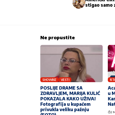
stigao samo 
Ne propustite
SHOWBIZ
VESTI
IS
POSLIJE DRAME SA
Aca
ZDRAVLJEM, MARIJA KULIĆ
u M
POKAZALA KAKO UŽIVA!
Kan
Fotografija u kupaćem
Na
privukla veliku pažnju
2 M
(FOTO)