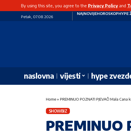
By using this site, you agree to the
Privacy Policy
and
T
NAJNOVIJE
HOROSKOP
HYPE 
Petak, 07.08.2026
naslovna
vijesti
hype zvezd
Home
»
PREMINUO POZNATI PJEVAČ! Mala Cana kroz
SHOWBIZ
PREMINUO P