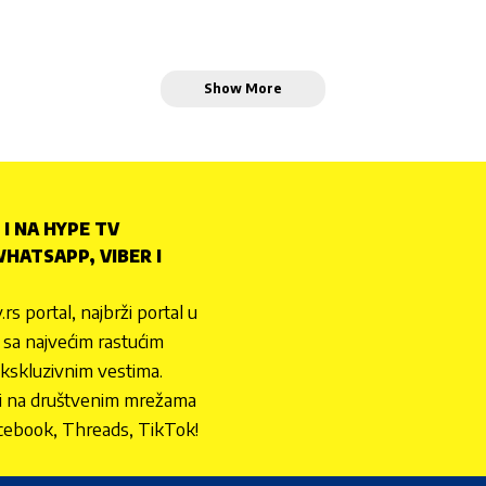
Show More
 I NA HYPE TV
HATSAPP, VIBER I
.rs portal, najbrži portal u
nu sa najvećim rastućim
ekskluzivnim vestima.
 i na društvenim mrežama
cebook, Threads, TikTok!