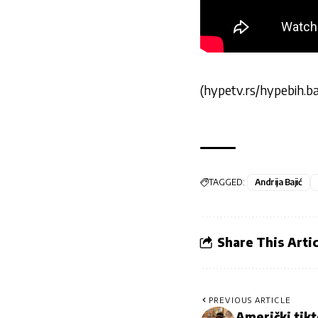
(hypetv.rs/hypebih.b
TAGGED:
Andrija Bajić
Share This Artic
PREVIOUS ARTICLE
Američki tikt