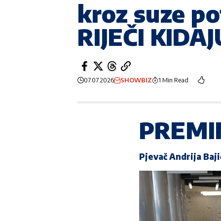
kroz suze po
RIJEČI KIDA
07.07.2026
SHOWBIZ
1 Min Read
PREMI
Pjevač
Andrija Baji