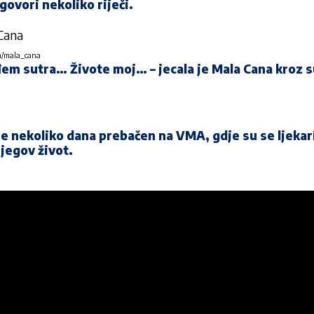
ovori nekoliko riječi.
am/mala_cana
ođem sutra… Živote moj… – jecala je Mala Cana kroz 
ije nekoliko dana prebačen na VMA, gdje su se ljekar
njegov život.