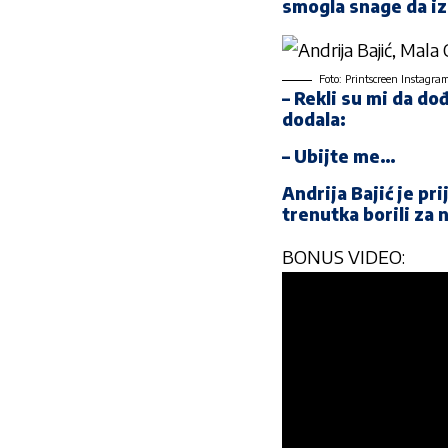
smogla snage da izg
Foto: Printscreen Instagr
– Rekli su mi da d
dodala:
– Ubijte me…
Andrija Bajić je pr
trenutka borili za 
BONUS VIDEO: