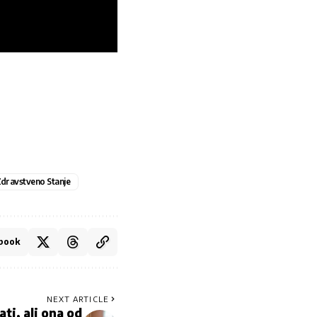
dravstveno Stanje
book
NEXT ARTICLE
ti, ali ona od