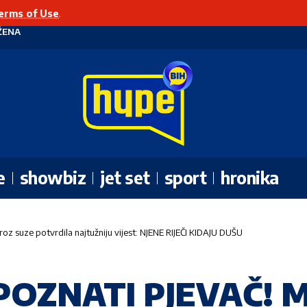
erms of Use
.
ŽENA
e
showbiz
jet set
sport
hronika
 suze potvrdila najtužniju vijest: NJENE RIJEČI KIDAJU DUŠU
OZNATI PJEVAČ! M