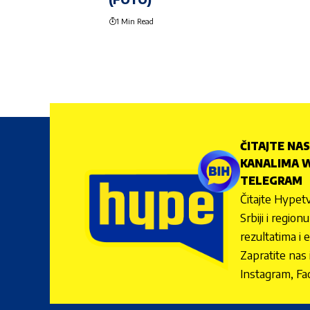
1 Min Read
ČITAJTE NAS
KANALIMA W
TELEGRAM
Čitajte Hypetv
Srbiji i regio
rezultatima i 
Zapratite nas
Instagram, Fa