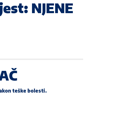
ijest: NJENE
VAČ
kon teške bolesti.