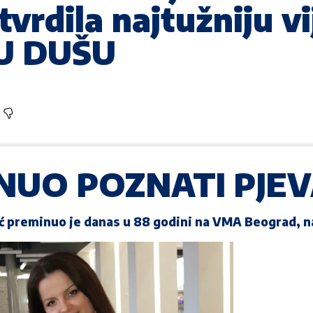
tvrdila najtužniju v
JU DUŠU
NUO POZNATI PJE
ć
preminuo je danas u 88 godini na VMA Beograd, na