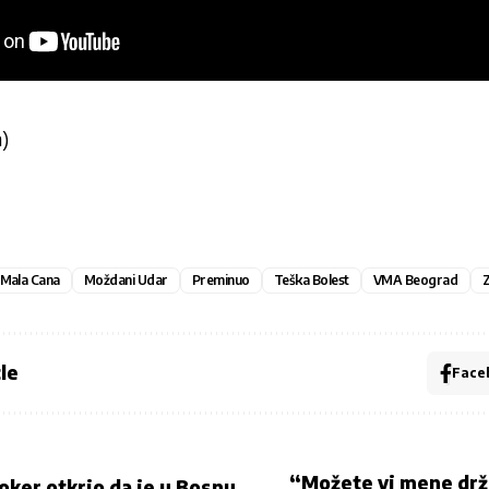
a)
Mala Cana
Moždani Udar
Preminuo
Teška Bolest
VMA Beograd
Z
le
Face
“Možete vi mene drža
oker otkrio da je u Bosnu