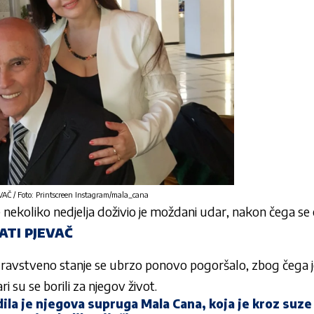
 / Foto: Printscreen Instagram/mala_cana
 nekoliko nedjelja doživio je moždani udar, nakon čega se
TI PJEVAČ
avstveno stanje se ubrzo ponovo pogoršalo, zbog čega j
ri su se borili za njegov život.
ila je njegova supruga Mala Cana, koja je kroz suze 