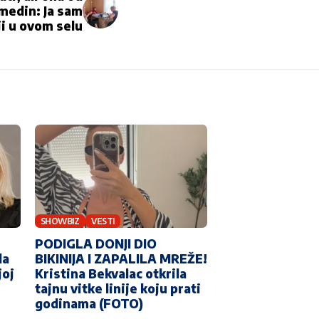
medin: Ja sam
ji u ovom selu
SHOWBIZ
VESTI
PODIGLA DONJI DIO
la
BIKINIJA I ZAPALILA MREŽE!
joj
Kristina Bekvalac otkrila
tajnu vitke linije koju prati
godinama (FOTO)