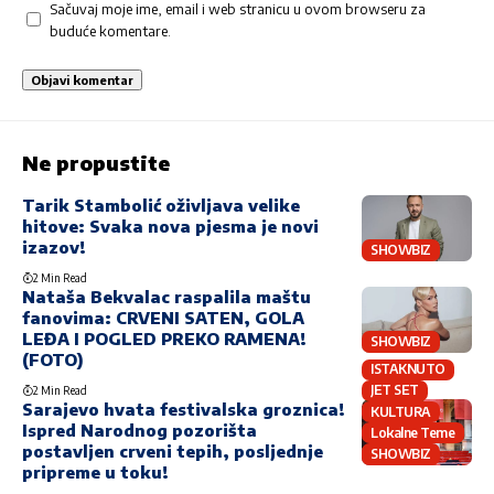
Sačuvaj moje ime, email i web stranicu u ovom browseru za
buduće komentare.
Ne propustite
Tarik Stambolić oživljava velike
hitove: Svaka nova pjesma je novi
izazov!
SHOWBIZ
2 Min Read
Nataša Bekvalac raspalila maštu
fanovima: CRVENI SATEN, GOLA
LEĐA I POGLED PREKO RAMENA!
SHOWBIZ
(FOTO)
ISTAKNUTO
JET SET
2 Min Read
Sarajevo hvata festivalska groznica!
KULTURA
Ispred Narodnog pozorišta
Lokalne Teme
postavljen crveni tepih, posljednje
SHOWBIZ
pripreme u toku!