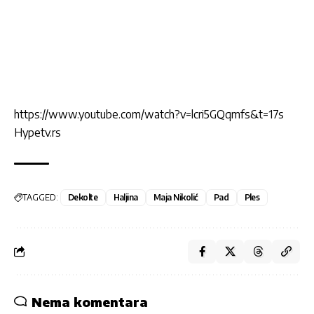
https://www.youtube.com/watch?v=lcri5GQqmfs&t=17s
Hypetv.rs
TAGGED:
Dekolte
Haljina
Maja Nikolić
Pad
Ples
Nema komentara