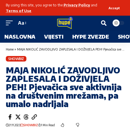
By using this site, you agree to the
Privacy Policy
and
Accept
Terms of Use
.
Aa
NASLOVNA
VIJESTI
HYPE ZVEZDE
SHO
Home
»
MAJA NIKOLIĆ ZAVODLJIVO ZAPLESALA I DOŽIVJELA PEH! Pjevačica sve aktivnija na društvenim mrežama, pa umalo nadrljala
SHOWBIZ
MAJA NIKOLIĆ ZAVODLJIVO
ZAPLESALA I DOŽIVJELA
PEH! Pjevačica sve aktivnija
na društvenim mrežama, pa
umalo nadrljala
21.11.2023
SHOWBIZ
1 Min Read