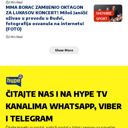
2 Min Read
MMA BORAC ZAMIJENIO OKTAGON
ZA LUKASOV KONCERT! Miloš Janičić
SHOWBIZ
uživao u provodu u Budvi,
SPORT
fotografija osvanula na internetu!
(FOTO)
2 Min Read
Show More
ČITAJTE NAS I NA HYPE TV
KANALIMA WHATSAPP, VIBER
I TELEGRAM
Čitajte Hypetv.rs portal, najbrži portal u Srbiji i regionu sa najvećim