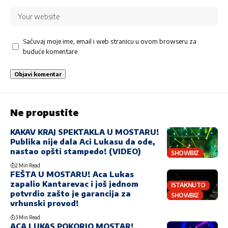
Sačuvaj moje ime, email i web stranicu u ovom browseru za
buduće komentare.
Ne propustite
KAKAV KRAJ SPEKTAKLA U MOSTARU!
Publika nije dala Aci Lukasu da ode,
nastao opšti stampedo! (VIDEO)
SHOWBIZ
2 Min Read
FEŠTA U MOSTARU! Aca Lukas
zapalio Kantarevac i još jednom
ISTAKNUTO
potvrdio zašto je garancija za
SHOWBIZ
vrhunski provod!
3 Min Read
ACA LUKAS POKORIO MOSTAR!