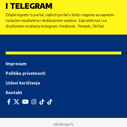
I TELEGRAM
Čitajte Hypetv.rs portal, najbrži portal u Srbiji i regionu sa najvećim
rastućim rezultatima i ekskluzivnim vestima. Zapratite nas i na
društvenim mrežama Instagram, Facebook, Threads, TikTok!
Impresum
Politika privatnosti
Uslovi korištenja
Kontakt
2026 © Hype TV