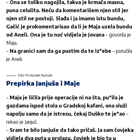
–
Ona se toliko nagojila, takva je krmača masna,
puna celulita. Neću da komentarišem njen stil jer
njen stil ne postoji. Slađa i ja imamo istu bundu,
Gačić je prokomentarisao da li je Maja uzela bundu
od Aneli. Ona je tu noć vidjela je Jovana
– govorila je
Maja.
–
Na granici sam da ga pustim da te iz*ebe
– poručila
je Aneli.
Foto: Printscreen Youtube
Prepirka Janjuša i Maje
–
Maja je ličila prije operacije ni na šta, pu*ila je
gazdama ispod stola u Gradskoj kafani, ona služi
napolju samo da je istresu, čekaj Duško te je*ao
–
rekao je Janjuš.
–
Sram te bilo Janjuše da tako pričaš. Ja sam čovjeka
vidjela dva puta u prolazu, čovjek je bio tu u