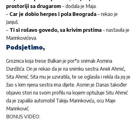
prostoriji sa drugarom
– dodala je Maja.
–
Car je dobio herpes i pola Beograda
– rekao je
Janjuš.
–
Ti si rošavo govedo, sa krivim prstima
– nastavila je
Marinkovićeva.
Podsjetimo,
Groznica koja trese Balkan je por*o snimak Asmina
Durdžića. On je rekao da je na snimku sestra Aneli Ahmić,
Sita Ahmić. Sita mu je uzvratila, te se oglasila i rekla da joj je
žao s kim njena sestra ima dijete. Asmin je Danas također
objavio stori na svom profilu na kojem optužuje Situ Ahmić
da je zapalila automobil Takiju Marinkoviću, ocu Maje
Marinković.
BONUS VIDEO: