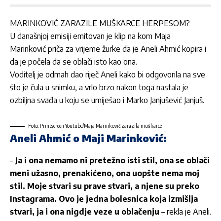
MARINKOVIĆ ZARAZILE MUŠKARCE HERPESOM?
U današnjoj emisiji emitovan je klip na kom
Maja
Marinković
priča za vrijeme žurke da je Aneli Ahmić kopira i
da je počela da se oblači isto kao ona.
Voditelj je odmah dao riječ Aneli kako bi odgovorila na sve
što je čula u snimku, a vrlo brzo nakon toga nastala je
ozbiljna svađa u koju se umiješao i Marko Janjušević Janjuš.
Foto: Printscreen Youtube/Maja Marinković zarazila muškarce
Aneli Ahmić o Maji Marinković:
–
Ja i ona nemamo ni pretežno isti stil, ona se oblači
meni užasno, prenakićeno, ona uopšte nema moj
stil. Moje stvari su prave stvari, a njene su preko
Instagrama. Ovo je jedna bolesnica koja izmišlja
stvari, ja i ona nigdje veze u oblačenju
– rekla je Aneli.