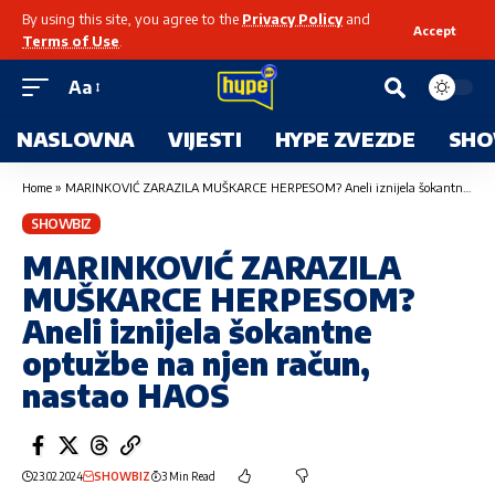
By using this site, you agree to the
Privacy Policy
and
Accept
Terms of Use
.
Aa
NASLOVNA
VIJESTI
HYPE ZVEZDE
SHO
Home
»
MARINKOVIĆ ZARAZILA MUŠKARCE HERPESOM? Aneli iznijela šokantne optužbe na njen račun, nastao HAOS
SHOWBIZ
MARINKOVIĆ ZARAZILA
MUŠKARCE HERPESOM?
Aneli iznijela šokantne
optužbe na njen račun,
nastao HAOS
23.02.2024
SHOWBIZ
3 Min Read