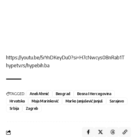
https://youtu.be/5rYnDKeyDu0?si=H7cNwcys08nRab1T
hypetv.rs/hypebih.ba
TAGGED:
Aneli Ahmić
Beograd
Bosna I Hercegovina
Hrvatska
Maja Marinković
Marko Janjušević Janjuš
Sarajevo
Srbija
Zagreb