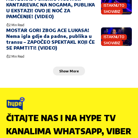
KANTAREVAC NA NOGAMA, PUBLIKA
ISTAKNUTO
U EKSTAZI! OVO JE NOĆ ZA
SHOWBIZ
PAMĆENJE! (VIDEO)
2 Min Read
MOSTAR GORI ZBOG ACE LUKASA!
Nema igla gdje da padne, publika u
ISTAKNUTO
transu – ZAPOČEO SPEKTAKL KOJI ĆE
SHOWBIZ
SE PAMTITI! (VIDEO)
2 Min Read
Show More
ČITAJTE NAS I NA HYPE TV
KANALIMA WHATSAPP, VIBER