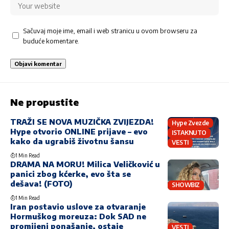
Sačuvaj moje ime, email i web stranicu u ovom browseru za
buduće komentare.
Ne propustite
TRAŽI SE NOVA MUZIČKA ZVIJEZDA!
Hype Zvezde
Hype otvorio ONLINE prijave – evo
ISTAKNUTO
kako da ugrabiš životnu šansu
VESTI
1 Min Read
DRAMA NA MORU! Milica Veličković u
panici zbog kćerke, evo šta se
dešava! (FOTO)
SHOWBIZ
1 Min Read
Iran postavio uslove za otvaranje
Hormuškog moreuza: Dok SAD ne
promijeni ponašanje, ostaje
VESTI