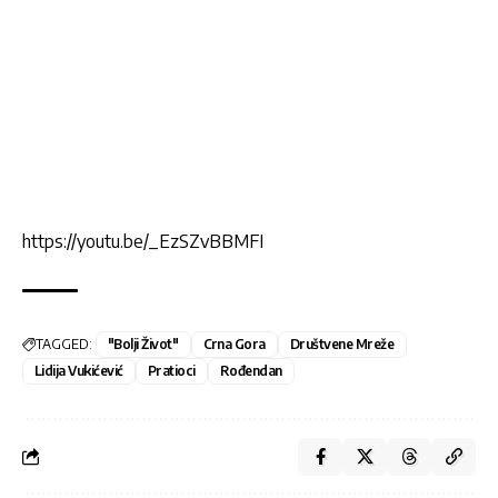
https://youtu.be/_EzSZvBBMFI
TAGGED:
"Bolji Život"
Crna Gora
Društvene Mreže
Lidija Vukićević
Pratioci
Rođendan