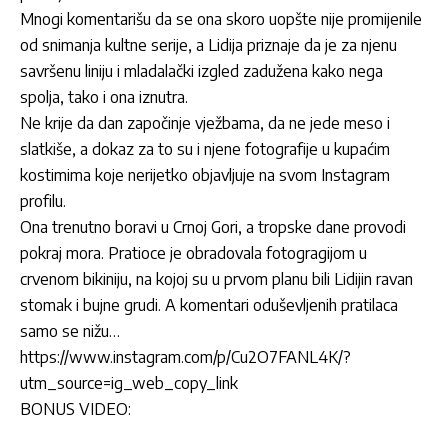
Mnogi komentarišu da se ona skoro uopšte nije promijenile
od snimanja kultne serije, a Lidija priznaje da je za njenu
savršenu liniju i mladalački izgled zadužena kako nega
spolja, tako i ona iznutra.
Ne krije da dan započinje vježbama, da ne jede meso i
slatkiše, a dokaz za to su i njene fotografije u kupaćim
kostimima koje nerijetko objavljuje na svom Instagram
profilu.
Ona trenutno boravi u Crnoj Gori, a tropske dane provodi
pokraj mora. Pratioce je obradovala fotogragijom u
crvenom bikiniju, na kojoj su u prvom planu bili Lidijin ravan
stomak i bujne grudi. A komentari oduševljenih pratilaca
samo se nižu…
https://www.instagram.com/p/Cu2O7FANL4K/?
utm_source=ig_web_copy_link
BONUS VIDEO: