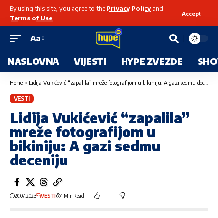
By using this site, you agree to the
Privacy Policy
and
Accept
Terms of Use
.
Aa
NASLOVNA
VIJESTI
HYPE ZVEZDE
SHO
Home
»
Lidija Vukićević “zapalila” mreže fotografijom u bikiniju: A gazi sedmu deceniju
VESTI
Lidija Vukićević “zapalila”
mreže fotografijom u
bikiniju: A gazi sedmu
deceniju
20.07.2023
VESTI
1 Min Read