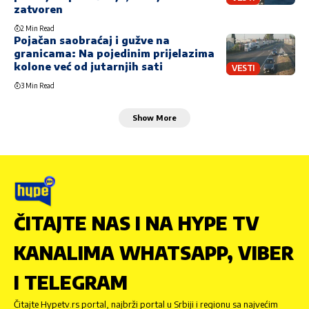
zatvoren
2 Min Read
Pojačan saobraćaj i gužve na
granicama: Na pojedinim prijelazima
kolone već od jutarnjih sati
VESTI
3 Min Read
Show More
ČITAJTE NAS I NA HYPE TV
KANALIMA WHATSAPP, VIBER
I TELEGRAM
Čitajte Hypetv.rs portal, najbrži portal u Srbiji i regionu sa najvećim