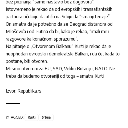
bez priznanja “samo nastavio bez dogovora”.
Istovremeno je rekao da od evropskih i transatlantskih
partnera očekuje da utiču na Srbiju da “smanji tenzije”.
On smatra da je potrebno da se Beograd distancira od
Miloševića i od Putina da bi, kako je rekao, “imali mir i
razgovore ka konačnom sporazumu”.
Na pitanje o „Otvorenom Balkanu“ Kurti je rekao da je
neophodan evropski i demokratski Balkan, i da će, kada to
postane, biti otvoren.
Mi smo otvoreni za EU, SAD, Veliku Britaniju, NATO. Ne
treba da budemo otvoreniji od toga – smatra Kurti.
Izvor: Republika.rs
TAGGED:
Kurti
Srbija