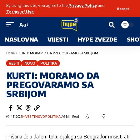
By using this site, you agree to the
Privacy Policy
and
Accept
Terms of Use
.
Aa
NASLOVNA
VIJESTI
HYPE ZVEZDE
SHO
Home
»
KURTI: MORAMO DA PREGOVARAMO SA SRBIJOM
VESTI
NOVO
POLITIKA
KURTI: MORAMO DA
PREGOVARAMO SA
SRBIJOM
14.11.2022
VESTI
NOVO
POLITIKA
2 Min Read
Priština će u daljem toku dijaloga sa Beogradom insistirati