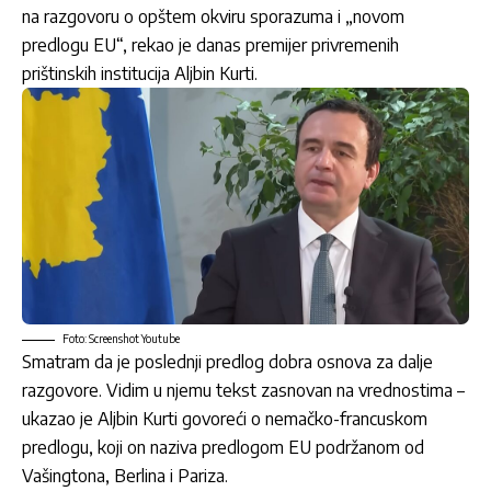
na razgovoru o opštem okviru sporazuma i „novom
predlogu EU“, rekao je danas premijer privremenih
prištinskih institucija Aljbin Kurti.
Foto: Screenshot Youtube
Smatram da je poslednji predlog dobra osnova za dalje
razgovore. Vidim u njemu tekst zasnovan na vrednostima –
ukazao je Aljbin Kurti govoreći o nemačko-francuskom
predlogu, koji on naziva predlogom EU podržanom od
Vašingtona, Berlina i Pariza.