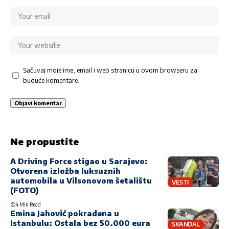
Sačuvaj moje ime, email i web stranicu u ovom browseru za
buduće komentare.
Ne propustite
A Driving Force stigao u Sarajevo:
Otvorena izložba luksuznih
automobila u Vilsonovom šetalištu
VESTI
(FOTO)
4 Min Read
Emina Jahović pokradena u
Istanbulu: Ostala bez 50.000 eura
SKANDAL