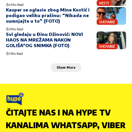
VESTI
4 Min Read
Kasper se oglasio zbog Mine Kostić i
podigao veliku prašinu: “Nikada ne
sumnjajte u to” (FOTO)
SHOWBIZ
3 Min Read
Svi gledaju u Đinu Džinović: NOVI
HAOS NA MREŽAMA NAKON
GOLIŠA*OG SNIMKA (FOTO)
SHOWBIZ
1 Min Read
Show More
ČITAJTE NAS I NA HYPE TV
KANALIMA WHATSAPP, VIBER