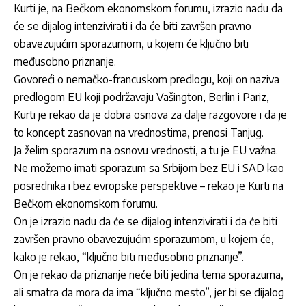
Kurti je, na Bečkom ekonomskom forumu, izrazio nadu da
će se dijalog intenzivirati i da će biti završen pravno
obavezujućim sporazumom, u kojem će ključno biti
međusobno priznanje.
Govoreći o nemačko-francuskom predlogu, koji on naziva
predlogom EU koji podržavaju Vašington, Berlin i Pariz,
Kurti je rekao da je dobra osnova za dalje razgovore i da je
to koncept zasnovan na vrednostima, prenosi Tanjug.
Ja želim sporazum na osnovu vrednosti, a tu je EU važna.
Ne možemo imati sporazum sa Srbijom bez EU i SAD kao
posrednika i bez evropske perspektive – rekao je Kurti na
Bečkom ekonomskom forumu.
On je izrazio nadu da će se dijalog intenzivirati i da će biti
završen pravno obavezujućim sporazumom, u kojem će,
kako je rekao, “ključno biti međusobno priznanje”.
On je rekao da priznanje neće biti jedina tema sporazuma,
ali smatra da mora da ima “ključno mesto”, jer bi se dijalog