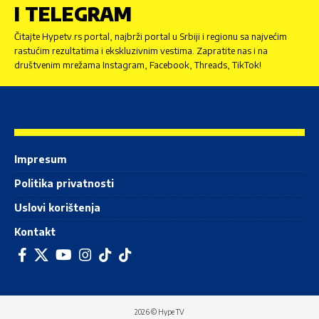
I TELEGRAM
Čitajte Hypetv.rs portal, najbrži portal u Srbiji i regionu sa najvećim
rastućim rezultatima i ekskluzivnim vestima. Zapratite nas i na
društvenim mrežama Instagram, Facebook, Threads, TikTok!
Impresum
Politika privatnosti
Uslovi korištenja
Kontakt
2026 © Hype TV