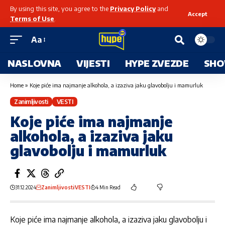
By using this site, you agree to the
Privacy Policy
and
Accept
Terms of Use
.
Aa
NASLOVNA
VIJESTI
HYPE ZVEZDE
SHO
Home
»
Koje piće ima najmanje alkohola, a izaziva jaku glavobolju i mamurluk
Zanimljivosti
VESTI
Koje piće ima najmanje
alkohola, a izaziva jaku
glavobolju i mamurluk
31.12.2024
Zanimljivosti
VESTI
4 Min Read
Koje piće ima najmanje alkohola, a izaziva jaku glavobolju i