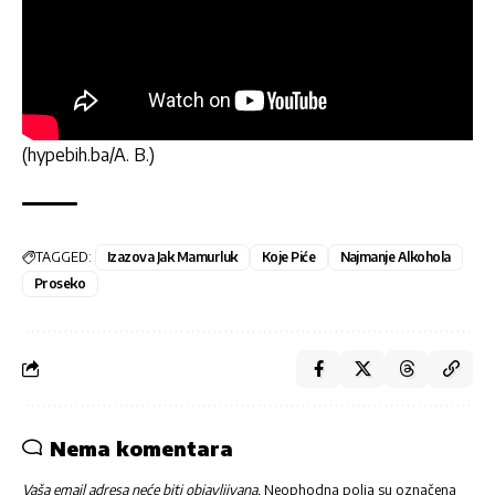
(hypebih.ba/A. B.)
TAGGED:
Izazova Jak Mamurluk
Koje Piće
Najmanje Alkohola
Proseko
Nema komentara
Vaša email adresa neće biti objavljivana.
Neophodna polja su označena