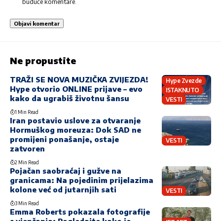
buduće komentare.
Ne propustite
TRAŽI SE NOVA MUZIČKA ZVIJEZDA!
Hype Zvezde
Hype otvorio ONLINE prijave – evo
ISTAKNUTO
kako da ugrabiš životnu šansu
VESTI
1 Min Read
Iran postavio uslove za otvaranje
Hormuškog moreuza: Dok SAD ne
promijeni ponašanje, ostaje
VESTI
zatvoren
2 Min Read
Pojačan saobraćaj i gužve na
granicama: Na pojedinim prijelazima
kolone već od jutarnjih sati
VESTI
3 Min Read
Emma Roberts pokazala fotografije
s vjenčanja: Pogledajte kako je