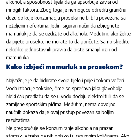
alkohol, a sposobnost tijela da ga apsorbuje zavisi od
mnogih faktora. Zbog toga je nemoguće odrediti graničnu
dozu do koje konzumacija proseka ne bi bila povezana sa
neželjenim efektima. Jedini siguran način da izbjegnete
mamurluk je da se uzdržite od alkohola. Međutim, ako želite
da pijete proseko, ne morate to da poričete. Samo slijedite
nekoliko jednostavnih pravila da biste smanjili rizik od
mamurluka.
Kako izbjeći mamurluk sa prosekom?
Najvažnije je da hidrirate svoje tijelo i prije i tokom večeri.
Voda izbacuje toksine, čime se sprečava jaka glavobolja.
Neki čak predlažu da se u vodu dodaju elektroliti ili da se
zamijene sportskim pićima. Međutim, nema dovoljno
naučnih dokaza da je ovaj pristup povezan sa boljim
rezultatima.
Ne preporučuje se konzumiranje alkohola na prazan
stomak, a treba ga piti polako i u razumnim količinama. Ako