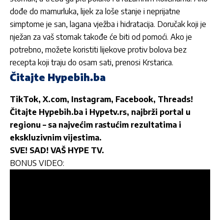
dođe do mamurluka, lijek za loše stanje i neprijatne
simptome je san, lagana vježba i hidratacija. Doručak koji je
nježan za vaš stomak takođe će biti od pomoći. Ako je
potrebno, možete koristiti lijekove protiv bolova bez
recepta koji traju do osam sati, prenosi Krstarica.
Čitajte Hypebih.ba
TikTok
,
X.com
,
Instagram
,
Facebook
,
Threads
!
Čitajte
Hypebih.ba
i
Hypetv.rs
, najbrži portal u
regionu – sa najvećim rastućim rezultatima i
ekskluzivnim vijestima.
SVE! SAD! VAŠ HYPE TV.
BONUS VIDEO: