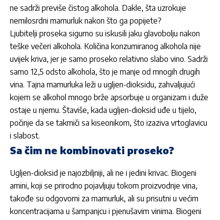
ne sadrži previše čistog alkohola. Dakle, šta uzrokuje
nemilosrdni mamurluk nakon što ga popijete?
Ljubitelji proseka sigurno su iskusili jaku glavobolju nakon
teške večeri alkohola. Količina konzumiranog alkohola nije
uvijek kriva, jer je samo proseko relativno slabo vino. Sadrži
samo 12,5 odsto alkohola, što je manje od mnogih drugih
vina. Tajna mamurluka leži u ugljen-dioksidu, zahvaljujući
kojem se alkohol mnogo brže apsorbuje u organizam i duže
ostaje u njemu. Štaviše, kada ugljen-dioksid uđe u tijelo,
počinje da se takmiči sa kiseonikom, što izaziva vrtoglavicu
i slabost.
Sa čim ne kombinovati proseko?
Ugljen-dioksid je najozbiljniji, ali ne i jedini krivac. Biogeni
amini, koji se prirodno pojavljuju tokom proizvodnje vina,
takođe su odgovorni za mamurluk, ali su prisutni u većim
koncentracijama u šampanjcu i pjenušavim vinima. Biogeni