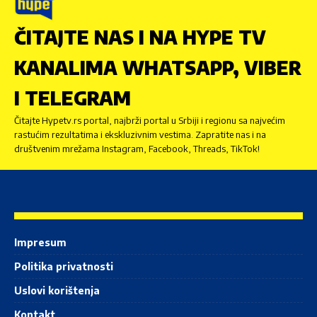
ČITAJTE NAS I NA HYPE TV
KANALIMA WHATSAPP, VIBER
I TELEGRAM
Čitajte Hypetv.rs portal, najbrži portal u Srbiji i regionu sa najvećim
rastućim rezultatima i ekskluzivnim vestima. Zapratite nas i na
društvenim mrežama Instagram, Facebook, Threads, TikTok!
Impresum
Politika privatnosti
Uslovi korištenja
Kontakt