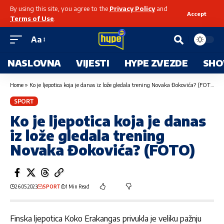
By using this site, you agree to the
Privacy Policy
and
Accept
Terms of Use
.
Aa
NASLOVNA
VIJESTI
HYPE ZVEZDE
SHO
Home
»
Ko je ljepotica koja je danas iz lože gledala trening Novaka Đokovića? (FOTO)
SPORT
Ko je ljepotica koja je danas
iz lože gledala trening
Novaka Đokovića? (FOTO)
26.05.2023
SPORT
1 Min Read
Finska ljepotica Koko Erakangas privukla je veliku pažnju