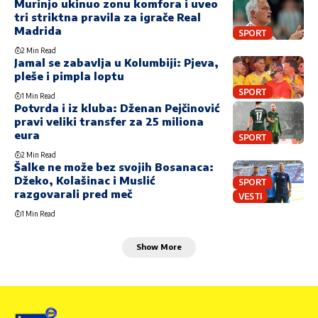
Murinjo ukinuo zonu komfora i uveo
tri striktna pravila za igrače Real
Madrida
SPORT
2 Min Read
Jamal se zabavlja u Kolumbiji: Pjeva,
pleše i pimpla loptu
SPORT
1 Min Read
Potvrda i iz kluba: Dženan Pejčinović
pravi veliki transfer za 25 miliona
eura
SPORT
2 Min Read
Šalke ne može bez svojih Bosanaca:
Džeko, Kolašinac i Muslić
SPORT
razgovarali pred meč
VESTI
1 Min Read
Show More