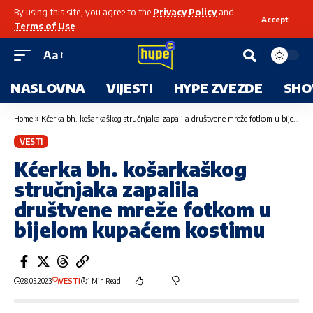
By using this site, you agree to the
Privacy Policy
and
Accept
Terms of Use
.
Aa
NASLOVNA
VIJESTI
HYPE ZVEZDE
SHO
Home
»
Kćerka bh. košarkaškog stručnjaka zapalila društvene mreže fotkom u bijelom kupaćem kostimu
VESTI
Kćerka bh. košarkaškog
stručnjaka zapalila
društvene mreže fotkom u
bijelom kupaćem kostimu
28.05.2023
VESTI
1 Min Read