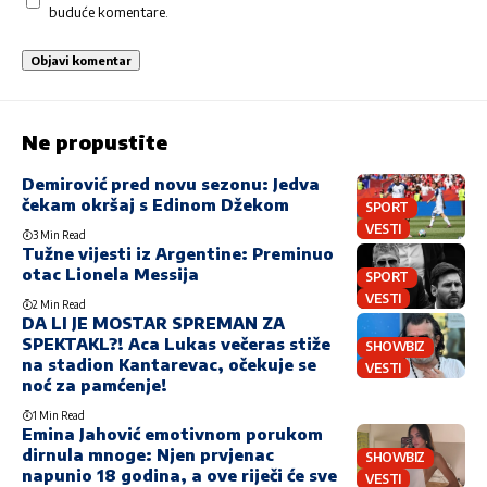
buduće komentare.
Ne propustite
Demirović pred novu sezonu: Jedva
čekam okršaj s Edinom Džekom
SPORT
VESTI
3 Min Read
Tužne vijesti iz Argentine: Preminuo
otac Lionela Messija
SPORT
VESTI
2 Min Read
DA LI JE MOSTAR SPREMAN ZA
SPEKTAKL?! Aca Lukas večeras stiže
SHOWBIZ
na stadion Kantarevac, očekuje se
VESTI
noć za pamćenje!
1 Min Read
Emina Jahović emotivnom porukom
dirnula mnoge: Njen prvjenac
SHOWBIZ
napunio 18 godina, a ove riječi će sve
VESTI