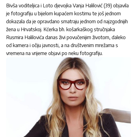
Bivša voditeljica i Loto djevojka Vanja Halilović (39) objavila
je fotografiju u bijelom kupaćem kostimu te još jednom
dokazala da je opravdano smatraju jednom od najzgodnijih
žena u Hrvatskoj. Kćerka bh. košarkaškog stručnjaka
Rusmira Halilovića danas živi povučenijim životom, daleko
od kamera i očiju javnosti, a na društvenim mrežama s
vremena na vrijeme objavi po neku fotografiju.