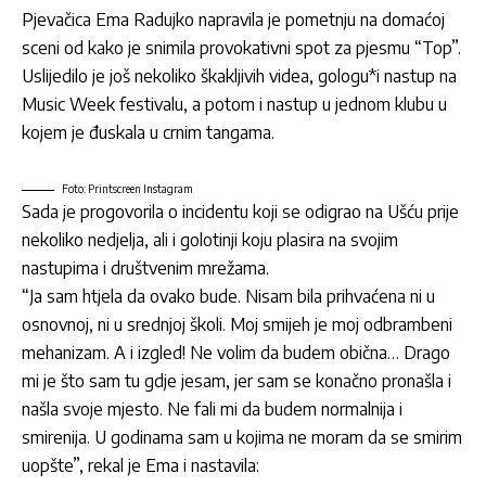
Pjevačica Ema Radujko napravila je pometnju na domaćoj
sceni od kako je snimila provokativni spot za pjesmu “Top”.
Uslijedilo je još nekoliko škakljivih videa, gologu*i nastup na
Music Week festivalu, a potom i nastup u jednom klubu u
kojem je đuskala u crnim tangama.
Foto: Printscreen Instagram
Sada je progovorila o incidentu koji se odigrao na Ušću prije
nekoliko nedjelja, ali i golotinji koju plasira na svojim
nastupima i društvenim mrežama.
“Ja sam htjela da ovako bude. Nisam bila prihvaćena ni u
osnovnoj, ni u srednjoj školi. Moj smijeh je moj odbrambeni
mehanizam. A i izgled! Ne volim da budem obična… Drago
mi je što sam tu gdje jesam, jer sam se konačno pronašla i
našla svoje mjesto. Ne fali mi da budem normalnija i
smirenija. U godinama sam u kojima ne moram da se smirim
uopšte”, rekal je Ema i nastavila: