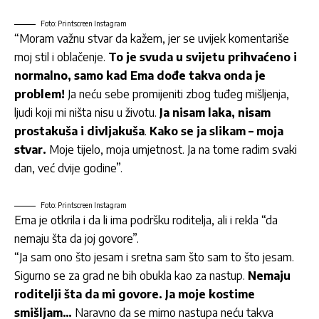
Foto: Printscreen Instagram
“Moram važnu stvar da kažem, jer se uvijek komentariše
moj stil i oblačenje.
To je svuda u svijetu prihvaćeno i
normalno, samo kad Ema dođe takva onda je
problem!
Ja neću sebe promijeniti zbog tuđeg mišljenja,
ljudi koji mi ništa nisu u životu.
Ja nisam laka, nisam
prostakuša i divljakuša
.
Kako se ja slikam – moja
stvar.
Moje tijelo, moja umjetnost. Ja na tome radim svaki
dan, već dvije godine”.
Foto: Printscreen Instagram
Ema je otkrila i da li ima podršku roditelja, ali i rekla “da
nemaju šta da joj govore”.
“Ja sam ono što jesam i sretna sam što sam to što jesam.
Sigurno se za grad ne bih obukla kao za nastup.
Nemaju
roditelji šta da mi govore. Ja moje kostime
smišljam…
Naravno da se mimo nastupa neću takva