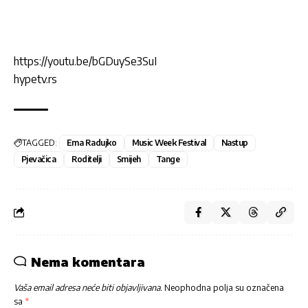
https://youtu.be/bGDuySe3SuI
hypetv.rs
TAGGED:
Ema Radujko
Music Week Festival
Nastup
Pjevačica
Roditelji
Smijeh
Tange
Nema komentara
Vaša email adresa neće biti objavljivana.
Neophodna polja su označena
sa
*