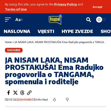
By using this site, you agree to the
Privacy Policy
and
Accept
Terms of Use
.
Aa
NASLOVNA
VIJESTI
HYPE ZVEZDE
SHO
Home
»
JA NISAM LAKA, NISAM PROSTAKUŠA! Ema Radujko progovorila o TANGAMA, spomenula i roditelje
SHOWBIZ
JA NISAM LAKA, NISAM
PROSTAKUŠA! Ema Radujko
progovorila o TANGAMA,
spomenula i roditelje
21.07.2023
SHOWBIZ
5 Min Read