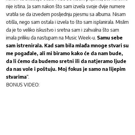
nije istina. Ja sam nakon što sam izvela svoje dvije numere
vratila se da izvedem posljednju pjesmu sa albuma. Nisam
otišla, nego sam ostala i izvela to što sam isplanirala. Mislim
da je to veliko iskustvo i sretna sam i zahvalna što sam
imala priliku da nastupam na Music Week-u.
Samu sebe
sam istrenirala. Kad sam bila mlađa mnoge stvari su
me pogađale, ali mi biramo kako će da nam bude,
da li ćemo da budemo sretni ili da natjeramo ljude
da nas vole i poštuju. Moj fokus je samo na lijepim
stvarima
“.
BONUS VIDEO: