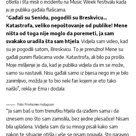
otkrila i šta misli o incidentu na Music Week festivalu kada
ju je publika gađala flašicama.
“
Gađali su Senidu, pogodili su Breskvicu…
Katastrofa, veliko nepoštovanje od publike! Mene
ništa od toga nije moglo da poremeti, ja sam
svakako uradila šta sam htjela
. Vidjela sam video, kad
su je pogodili satom, Breskvicu. To je preružno! Mene su
gađali punim flašicama vode. Katastrofa, ali bilo pa prošlo.
Moje mišljenje je da, kad je publika vidjela da im se može,
samo su nastavili. Nisu gađali samo iz bijesa nego im je bilo
zanimljivo, možda je to bio neki fan kojem je eto tako
naišlo”, rekla je Ema i dodala:
Foto: Printscreen Instagram
“Ja sam baš u tom trenutku htjela da izađem sama i da
iznesem ono što sam zamislila, bez ijedne plesačice! Nisam
bila uplašena. Vidjela sam da su mnogi pisali kako sam
nakon te situacije otišla i više se nisam pojavila, što naravno