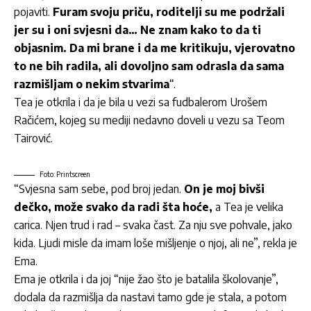
pojaviti.
Furam svoju priču, roditelji su me podržali
jer su i oni svjesni da… Ne znam kako to da ti
objasnim. Da mi brane i da me kritikuju, vjerovatno
to ne bih radila, ali dovoljno sam odrasla da sama
razmišljam o nekim stvarima
“.
Tea je otkrila i da je bila u vezi sa fudbalerom Urošem
Račićem, kojeg su mediji nedavno doveli u vezu sa Teom
Tairović.
Foto: Printscreen
“Svjesna sam sebe, pod broj jedan.
On je moj bivši
dečko, može svako da radi šta hoće,
a Tea je velika
carica. Njen trud i rad – svaka čast. Za nju sve pohvale, jako
kida. Ljudi misle da imam loše mišljenje o njoj, ali ne”, rekla je
Ema.
Ema je otkrila i da joj “nije žao što je batalila školovanje”,
dodala da razmišlja da nastavi tamo gde je stala, a potom