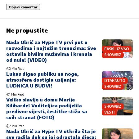
Ne propustite
Nada Obrić za Hype TV prvi put o
razvodima i najtežim trenucima: Sve
EKSKLUZIVNO
ostavila bivšim muževima i krenula
SHOWBIZ
od nule! (VIDEO)
2 Min Read
Lukas digao publiku na noge,
atmosfera dostigla usijanje:
ISTAKNUTO
LUDNICA U BUDVI!
SHOWBIZ
1 Min Read
Veliko slavlje u domu Marije
Kilibarde! Voditeljica podijelila
SHOWBIZ
predivne vijesti, čestitke stižu sa
VESTI
svih strana! (FOTO)
2 Min Read
Nada Obrić za Hype TV otkrila šta je
sve radila dok su joj odrastala djeca: