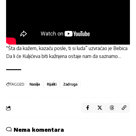
“Šta da kažem, kazaću posle, ti si luda” uzvraćao je Bebica
Da li će Kuljićeva biti kažnjena ostaje nam da saznamo…
TAGGED:
Nasilje
Rijaliti
Zadruga
Nema komentara