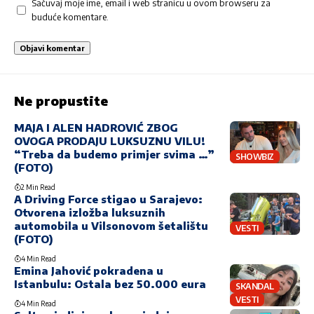
Sačuvaj moje ime, email i web stranicu u ovom browseru za
buduće komentare.
Ne propustite
MAJA I ALEN HADROVIĆ ZBOG
OVOGA PRODAJU LUKSUZNU VILU!
“Treba da budemo primjer svima …”
SHOWBIZ
(FOTO)
2 Min Read
A Driving Force stigao u Sarajevo:
Otvorena izložba luksuznih
automobila u Vilsonovom šetalištu
VESTI
(FOTO)
4 Min Read
Emina Jahović pokradena u
Istanbulu: Ostala bez 50.000 eura
SKANDAL
VESTI
4 Min Read