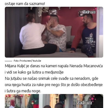
ostaje nam da saznamo!
Foto :Printscreen/ Youtube
Miljana Kuljić je danas na kameri napala Nenada Macanovića
i vidi se kako ga šutira u medjunožje
Na Jutjubu se našao snimak cele svađe sa nenadom, gde
ona njega hvata za ruke pre nego što je došlo obezbeđenje
i šutira ga među noge.