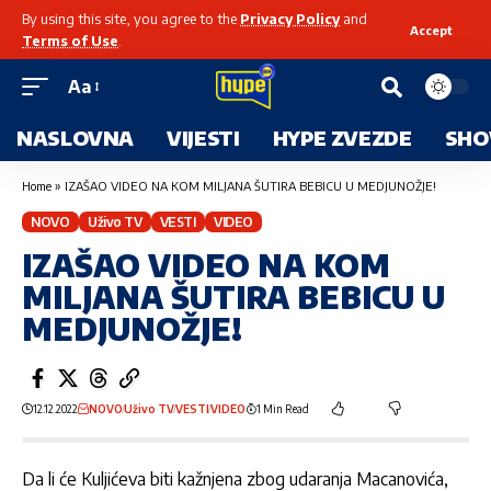
By using this site, you agree to the
Privacy Policy
and
Accept
Terms of Use
.
Aa
NASLOVNA
VIJESTI
HYPE ZVEZDE
SHO
Home
»
IZAŠAO VIDEO NA KOM MILJANA ŠUTIRA BEBICU U MEDJUNOŽJE!
NOVO
Uživo TV
VESTI
VIDEO
IZAŠAO VIDEO NA KOM
MILJANA ŠUTIRA BEBICU U
MEDJUNOŽJE!
12.12.2022
NOVO
Uživo TV
VESTI
VIDEO
1 Min Read
Da li će Kuljićeva biti kažnjena zbog udaranja Macanovića,