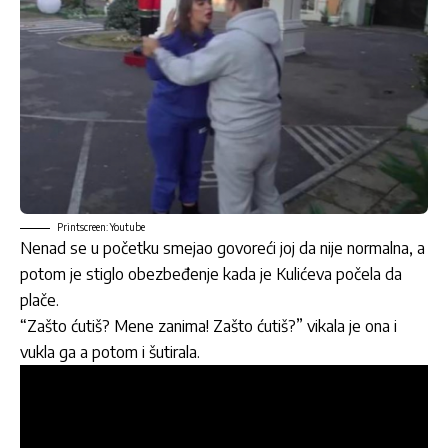
Printscreen: Youtube
Nenad se u početku smejao govoreći joj da nije normalna, a
potom je stiglo obezbeđenje kada je Kulićeva počela da
plače.
“Zašto ćutiš? Mene zanima! Zašto ćutiš?” vikala je ona i
vukla ga a potom i šutirala.