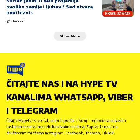
Sultan jedini u selu posjeduje
ovoliko zemlje i ljubavi! Sad otvara
novi biznis
EKSKLUZIVNO
1 Min Read
Show More
ČITAJTE NAS I NA HYPE TV
KANALIMA WHATSAPP, VIBER
I TELEGRAM
Čitajte Hypetv.rs portal, najbrži portal u Srbiji i regionu sa najvećim
rastućim rezultatima i ekskluzivnim vestima. Zapratite nas i na
društvenim mrežama Instagram, Facebook, Threads, TikTok!