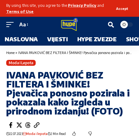
By using this site, you agree to the
Privacy Policy
and
Accept
Terms of Use
.
Aa
NASLOVNA
VIJESTI
HYPE ZVEZDE
SHO
Home
»
IVANA PAVKOVIĆ BEZ FILTERA I ŠMINKE! Pjevačica ponosno pozirala i pokazala kako izgleda u prirodnom izdanju! (FOTO)
Moda I Lepota
IVANA PAVKOVIĆ BEZ
FILTERA I ŠMINKE!
Pjevačica ponosno pozirala i
pokazala kako izgleda u
prirodnom izdanju! (FOTO)
22.07.2023
Moda i lepota
2 Min Read