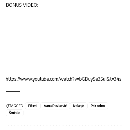
BONUS VIDEO:
https://www.youtube.com/watch?v=bGDuySe3SuI&t=34s
TAGGED:
Filteri
Ivana Pavković
Izdanje
Prirodno
Šminka