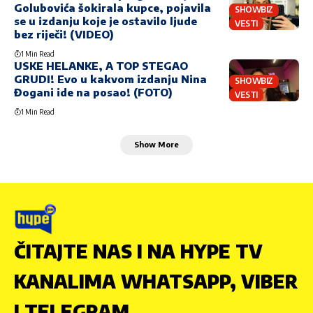
Golubovića šokirala kupce, pojavila
SHOWBIZ
se u izdanju koje je ostavilo ljude
VESTI
bez riječi! (VIDEO)
1 Min Read
USKE HELANKE, A TOP STEGAO
GRUDI! Evo u kakvom izdanju Nina
SHOWBIZ
Đogani ide na posao! (FOTO)
VESTI
1 Min Read
Show More
ČITAJTE NAS I NA HYPE TV
KANALIMA WHATSAPP, VIBER
I TELEGRAM