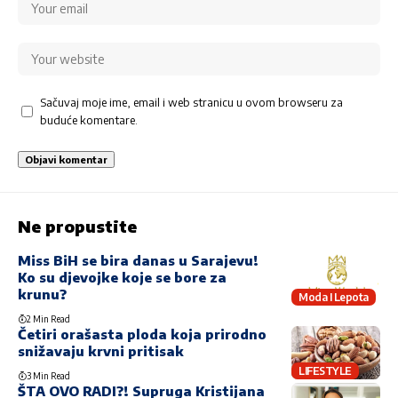
Sačuvaj moje ime, email i web stranicu u ovom browseru za
buduće komentare.
Ne propustite
Miss BiH se bira danas u Sarajevu!
Ko su djevojke koje se bore za
krunu?
Moda I Lepota
2 Min Read
Četiri orašasta ploda koja prirodno
snižavaju krvni pritisak
LIFESTYLE
3 Min Read
ŠTA OVO RADI?! Supruga Kristijana