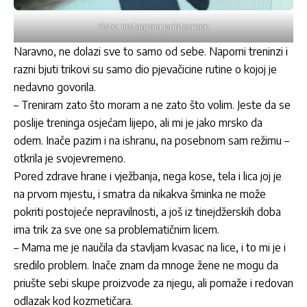
Foto: Instagram printscreen
Naravno, ne dolazi sve to samo od sebe. Naporni treninzi i
razni bjuti trikovi su samo dio pjevačicine rutine o kojoj je
nedavno govorila.
– Treniram zato što moram a ne zato što volim. Jeste da se
poslije treninga osjećam lijepo, ali mi je jako mrsko da
odem. Inače pazim i na ishranu, na posebnom sam režimu –
otkrila je svojevremeno.
Pored zdrave hrane i vježbanja, nega kose, tela i lica joj je
na prvom mjestu, i smatra da nikakva šminka ne može
pokriti postojeće nepravilnosti, a još iz tinejdžerskih doba
ima trik za sve one sa problematičnim licem.
– Mama me je naučila da stavljam kvasac na lice, i to mi je i
sredilo problem. Inače znam da mnoge žene ne mogu da
priušte sebi skupe proizvode za njegu, ali pomaže i redovan
odlazak kod kozmetičara.