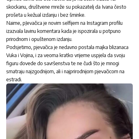
skockanu, društvene mreže su pokazatelj da Ivana često
prošeta u kežual izdanju i bez šminke.
Naime, pJevačica je novim selfijem na Instagram profilu
izazvala lavinu komentara kada je ispozirala u potpuno
prirodnom i opuštenom izdanju.
Podsjetimo, pjevačica je nedavno postala majka blizanaca
Vuka i Vojina, i za veoma kratko vrijeme uspjela da svoju
figuru dovede do savršenstva te ne čudi što je mnogi
smatraju najzgodnijom, ali i najprirodnijom pjevačicom na
estradi.