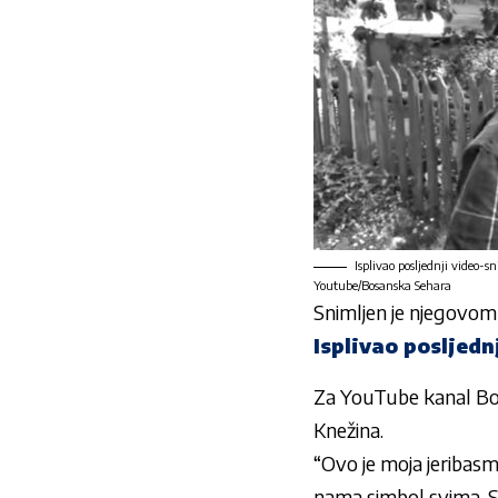
Isplivao posljednji video-s
Youtube/Bosanska Sehara
Snimljen je njegovo
Isplivao posljed
Za YouTube kanal Bos
Knežina.
“Ovo je moja jeribas
nama simbol svima. Sta