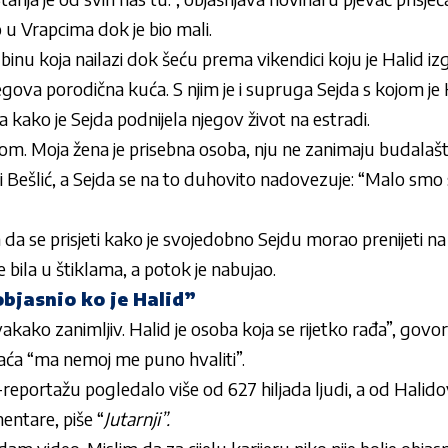
o u Vrapcima dok je bio mali.
inu koja nailazi dok šeću prema vikendici koju je Halid iz
egova porodična kuća. S njim je i supruga Sejda s kojom je 
a kako je Sejda podnijela njegov život na estradi.
ćom. Moja žena je prisebna osoba, nju ne zanimaju budalaš
 Bešlić, a Sejda se na to duhovito nadovezuje: “Malo sm
 da se prisjeti kako je svojedobno Sejdu morao prenijeti 
je bila u štiklama, a potok je nabujao.
objasnio ko je Halid”
vakako zanimljiv. Halid je osoba koja se rijetko rađa”, govo
aća “ma nemoj me puno hvaliti”.
reportažu pogledalo više od 627 hiljada ljudi, a od Halidov
mentare, piše “
Jutarnji”.