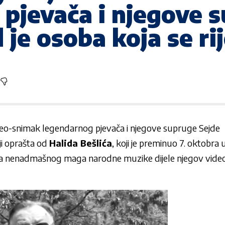
pjevača i njegove 
 je osoba koja se ri
video-snimak legendarnog pjevača i njegove supruge Sejde
ji oprašta od
Halida Bešlića
, koji je preminuo 7. oktobra u
jela nenadmašnog maga narodne muzike dijele njegov video