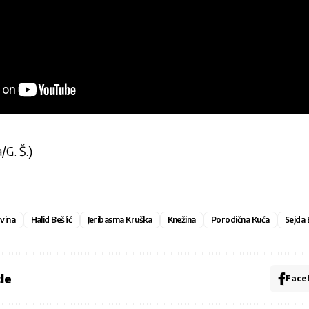
/G. Š.)
vina
Halid Bešlić
Jeribasma Kruška
Knežina
Porodična Kuća
Sejda 
le
Face