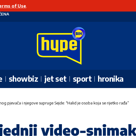
erms of Use
.
ŽENA
e
showbiz
jet set
sport
hronika
nog pjevača i njegove supruge Sejde: “Halid je osoba koja se rijetko rađa”
ljednji video-snima