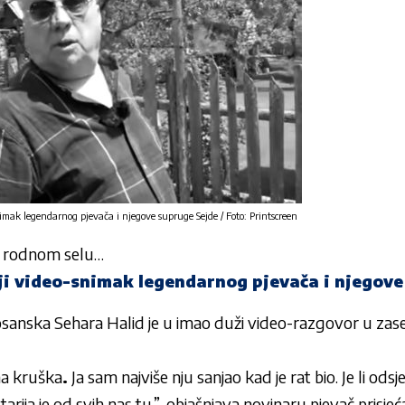
nimak legendarnog pjevača i njegove supruge Sejde / Foto: Printscreen
m rodnom selu…
nji video-snimak legendarnog pjevača i njegov
anska Sehara Halid je u imao duži video-razgovor u zas
ma kruška
.
Ja sam najviše nju sanjao kad je rat bio. Je li odsječ
rija je od svih nas tu.”, objašnjava novinaru pjevač prisjeća