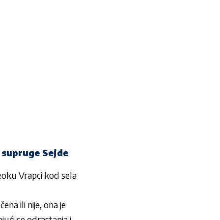
e supruge Sejde
eoku Vrapci kod sela
ena ili nije, ona je
jući se odrastanja i