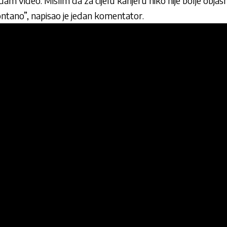
m video. Mislim da za cijelu karijeru niko nije bolje objas
ntano”, napisao je jedan komentator.