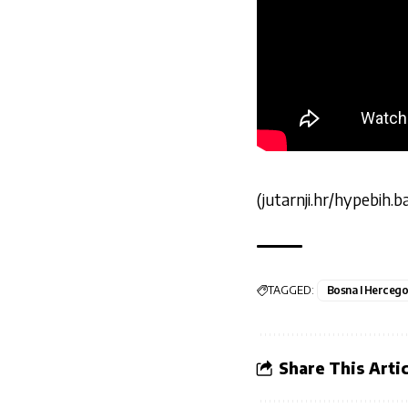
(jutarnji.hr/hypebih.ba
TAGGED:
Bosna I Hercego
Share This Artic