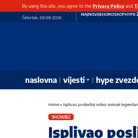
By using this site, you agree to the
Privacy Policy
and
T
NAJNOVIJE
HOROSKOP
HYPE 
Četvrtak, 06.08.2026
naslovna
vijesti
hype zvezd
Home
»
Isplivao posljednji video-snimak legendar
SHOWBIZ
Isplivao pos