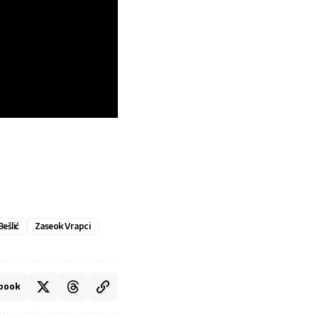
Bešlić
Zaseok Vrapci
book