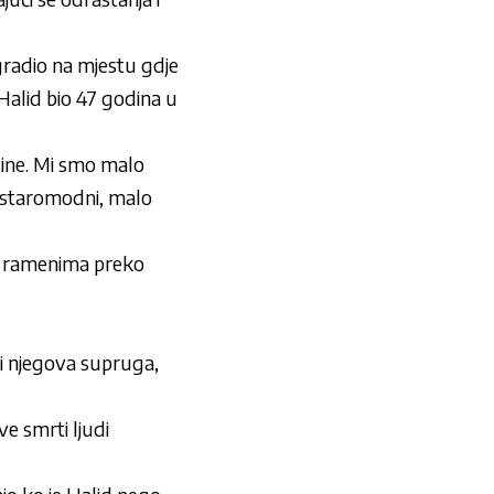
gradio na mjestu gdje
Halid bio 47 godina u
tine. Mi smo malo
o staromodni, malo
na ramenima preko
ri njegova supruga,
e smrti ljudi