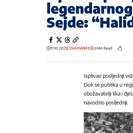
legendarnog 
Sejde: “Halid
11.10.2025
SHOWBIZ
3 Min Read
Isplivao posljednji 
Dok se publika u regi
obožavatelji lika i d
navodno posljednji.