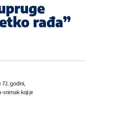
supruge
jetko rađa”
 72. godini,
-snimak koji je