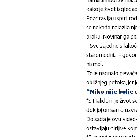
kako je život izgleda
Pozdravlja usput rodb
se nekada nalazila nj
braku. Novinar ga pit
– Sve zajedno s lako
staromodni… – govori
nismo”.
To je nagnalo pjevača
obližnjeg potoka, jer 
“Niko nije bolje 
“S Halidom je život s
dok joj on samo uzvr
Do sada je ovu video-
ostavljaju dirljive ko