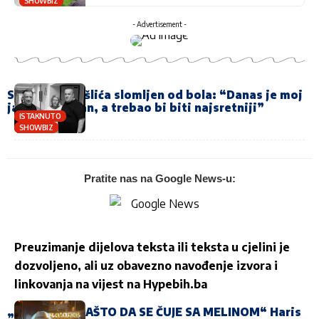
SHOWBIZ
- Advertisement -
Sin Halida Bešlića slomljen od bola: “Danas je moj
jako tužan dan, a trebao bi biti najsretniji”
ISTAKNUTO
SHOWBIZ
Pratite nas na Google News-u:
Preuzimanje dijelova teksta ili teksta u cjelini je
dozvoljeno, ali uz obavezno navođenje izvora i
linkovanja na vijest na
Hypebih.ba
„KAN NEMA ZAŠTO DA SE ČUJE SA MELINOM“ Haris