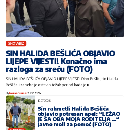
SHOWBIZ
SIN HALIDA BEŠLIĆA OBJAVIO
LIJEPE VIJESTI! Konačno ima
razloga za sreću (FOTO)
SIN HALIDA BEŠLIĆA OBJAVIO LIJEPE VIJESTI! Dino Bešlić, sin Halida
Bešlića, iza sebe je ostavio težak period kada je u…
By
Goran Sumar
23.07.2026
10.07.2026
Sin rahmetli Halida Bešlića
objavio potresan apel: “LEŽAO
JE SA OBA MOJA RODITELJA …“
Javno moli za pomoć (FOTO)