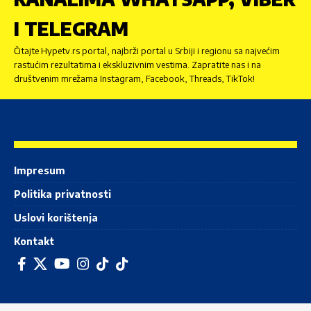
I TELEGRAM
Čitajte Hypetv.rs portal, najbrži portal u Srbiji i regionu sa najvećim
rastućim rezultatima i ekskluzivnim vestima. Zapratite nas i na
društvenim mrežama Instagram, Facebook, Threads, TikTok!
Impresum
Politika privatnosti
Uslovi korištenja
Kontakt