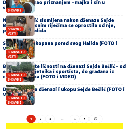
Džinović šokirao priznanjem – majka i sin u
sukobu?!
SHOWBIZ
Nada Topčagić slomljena nakon dženaze Sejde
Bešlić…Potresnim riječima se oprostila od nje,
SHOWBIZ
pomenula i Halida
VESTI
Sejda Bešlić ukopana pored svog Halida (FOTO i
VIDEO)
ISTAKNUTO
VESTI
Brojne poznate ličnosti na dženazi Sejde Bešlić – od
estradnih umjetnika i sportista, do građana iz
ISTAKNUTO
cijelog regiona (FOTO i VIDEO)
SHOWBIZ
Dino Merlin na dženazi i ukopu Sejde Bešlić (FOTO i
VIDEO)
ISTAKNUTO
SHOWBIZ
1
2
3
…
6
7