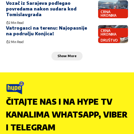
Vozač iz Sarajeva podlegao
povredama nakon sudara kod
CRNA
Tomislavgrada
HRONIKA
2 Min Read
Vatrogasci na terenu: Najopasnije
CRNA
na području Konjica!
HRONIKA
DRUŠTVO
2 Min Read
Show More
ČITAJTE NAS I NA HYPE TV
KANALIMA WHATSAPP, VIBER
I TELEGRAM