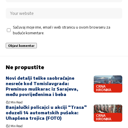
Sačuvaj moje ime, email i web stranicu u ovom browseru za
buduće komentare.
Ne propustite
Novi detalji teške saobraćajne
nesreće kod Tomislavgrada:
CRNA
Preminuo muškarac iz Sarajeva,
HRONIKA
među povrijeđenima i beba
2 Min Read
Banjalučki policajci u akciji “Trasa”
oduzeli 14 automatskih pušaka:
CRNA
Uhapšena trojica (FOTO)
HRONIKA
2 Min Read