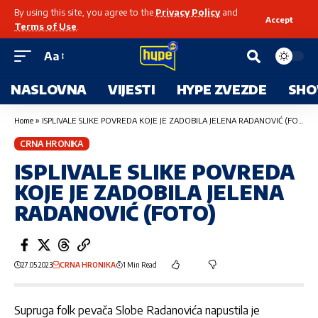
By using this site, you agree to the
Privacy Policy
and
Accept
Terms of Use
.
Aa
NASLOVNA
VIJESTI
HYPE ZVEZDE
SHO
Home
»
ISPLIVALE SLIKE POVREDA KOJE JE ZADOBILA JELENA RADANOVIĆ (FOTO)
CRNA HRONIKA
ISPLIVALE SLIKE POVREDA
KOJE JE ZADOBILA JELENA
RADANOVIĆ (FOTO)
27.05.2023
CRNA HRONIKA
1 Min Read
Supruga folk pevača Slobe Radanovića napustila je