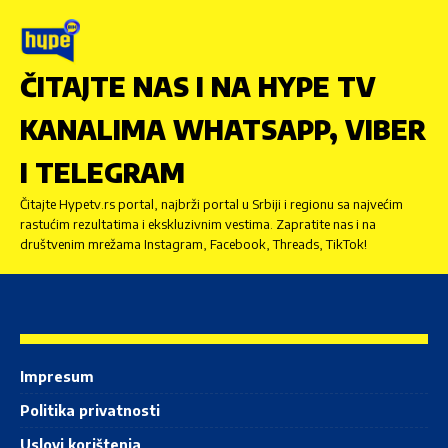
ČITAJTE NAS I NA HYPE TV
KANALIMA WHATSAPP, VIBER
I TELEGRAM
Čitajte Hypetv.rs portal, najbrži portal u Srbiji i regionu sa najvećim
rastućim rezultatima i ekskluzivnim vestima. Zapratite nas i na
društvenim mrežama Instagram, Facebook, Threads, TikTok!
Impresum
Politika privatnosti
Uslovi korištenja