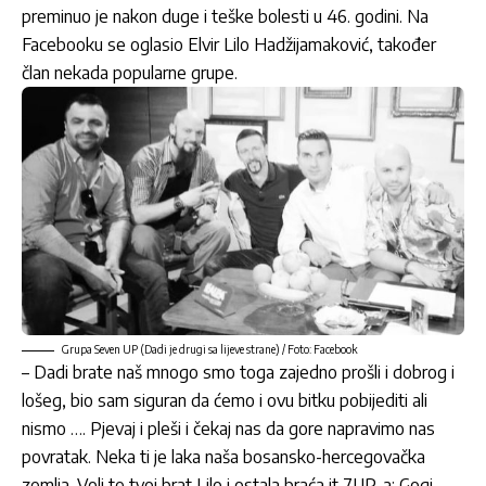
preminuo je nakon duge i teške bolesti u 46. godini. Na
Facebooku se oglasio Elvir Lilo Hadžijamaković, također
član nekada popularne grupe.
Grupa Seven UP (Dadi je drugi sa lijeve strane) / Foto: Facebook
– Dadi brate naš mnogo smo toga zajedno prošli i dobrog i
lošeg, bio sam siguran da ćemo i ovu bitku pobijediti ali
nismo …. Pjevaj i pleši i čekaj nas da gore napravimo nas
povratak. Neka ti je laka naša bosansko-hercegovačka
zemlja. Voli te tvoj brat Lilo i ostala braća it 7UP-a: Gogi,