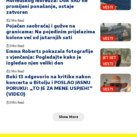
Hormuškog moreuza: Dok SAD ne
promijeni ponašanje, ostaje
VESTI
zatvoren
2 Min Read
Pojačan saobraćaj i gužve na
granicama: Na pojedinim prijelazima
kolone već od jutarnjih sati
VESTI
3 Min Read
Emma Roberts pokazala fotografije
s vjenčanja: Pogledajte kako je
JET SET
izgledao njen veliki dan
VESTI
2 Min Read
Boki 13 odgovorio na kritike nakon
koncerta u Bitolju i POSLAO JASNU
PORUKU: „TO JE ZA MENE USPJEH!“
VESTI
(VIDEO)
3 Min Read
Show More