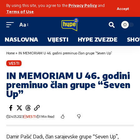
By using this site, you agree to the
Privacy Policy
and
Accept
Terms of Use
.
Aa
NASLOVNA
VIJESTI
HYPE ZVEZDE
SHO
Home
»
IN MEMORIAM U 46. godini preminuo član grupe “Seven Up”
VESTI
IN MEMORIAM U 46. godini
preminuo član grupe “Seven
Up”
24.05.2023
VESTI
1 Min Read
Damir Pašić Dadi, član sarajevske grupe “Seven Up”,