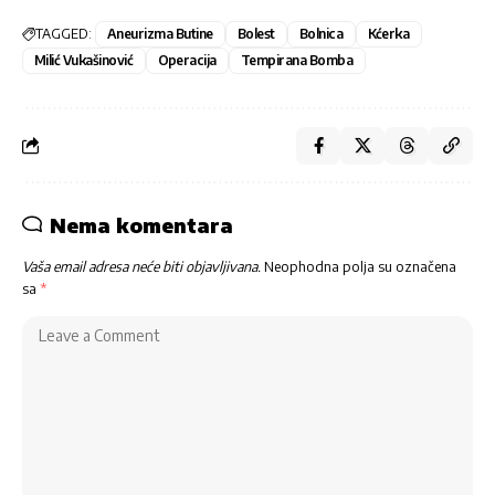
TAGGED:
Aneurizma Butine
Bolest
Bolnica
Kćerka
Milić Vukašinović
Operacija
Tempirana Bomba
Nema komentara
Vaša email adresa neće biti objavljivana.
Neophodna polja su označena
sa
*