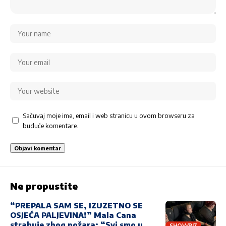
Sačuvaj moje ime, email i web stranicu u ovom browseru za
buduće komentare.
Ne propustite
“PREPALA SAM SE, IZUZETNO SE
OSJEĆA PALJEVINA!” Mala Cana
strahuje zbog požara: “Svi smo u
SHOWBIZ