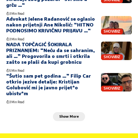
grču …“
3 Min Read
Advokat Jelene Radanović se oglasio
nakon prijetnji Ane Nikolić: “HITNO
PODNOSIMO KRIVIČNU PRIJAVU …“
SHOWBIZ
3 Min Read
NADA TOPČAGIĆ ŠOKIRALA
PRIZNANJEM: “Neću da se sahranim,
ali …” Progovorila o smrti i otkrila
SHOWBIZ
zašto se plaši da kupi grobnicu
5 Min Read
“Šutio sam pet godina …” Filip Car
otkrio jezive detalje: Kristijan
Golubović mi je javno prijet*o
SHOWBIZ
ubistv*m
3 Min Read
Show More