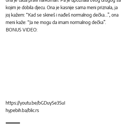
ona je tada pravi narkoman. Pa je upoznala ovog drugog sa
kojim je dobila djecu. Ona je kasnije sama meni priznala, ja
joj kažem: “Kad se skineš i nađeš normalnog dečka…”, ona
meni kaže: “Ja ne mogu da imam normalnog dečka”.
BONUS VIDEO:
https://youtu.be/bGDuySe3SuI
hypebih.ba/blic.rs