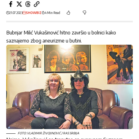
21.07.2023
SHOWBIZ
4 Min Read
Bubnjar Milić Vukašinović hitno završio u bolnici kako
saznajemo zbog aneurizme u butini.
FOTO: VLADIMIR ŽIVOJINOVIĆ / RAS SRBIJA