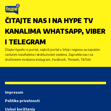
ČITAJTE NAS I NA HYPE TV
KANALIMA WHATSAPP, VIBER
I TELEGRAM
Čitajte Hypetv.rs portal, najbrži portal u Srbiji i regionu sa najvećim
rastućim rezultatima i ekskluzivnim vestima. Zapratite nas i na
društvenim mrežama Instagram, Facebook, Threads, TikTok!
Impresum
Politika privatnosti
Uslovi korištenja