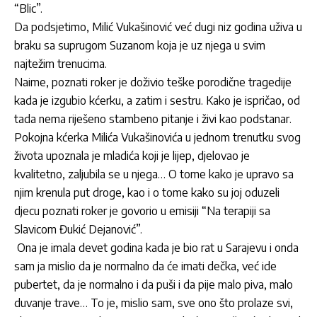
“Blic”.
Da podsjetimo,
Milić Vukašinović već dugi niz godina uživa u
braku sa suprugom Suzanom koja je uz njega u svim
najtežim trenucima.
Naime, poznati roker je doživio teške porodične tragedije
kada je izgubio kćerku, a zatim i sestru. Kako je ispričao, od
tada nema riješeno stambeno pitanje i živi kao podstanar.
Pokojna kćerka
Milića Vukašinovića
u jednom trenutku svog
života upoznala je mladića koji je lijep, djelovao je
kvalitetno, zaljubila se u njega… O tome kako je upravo sa
njim krenula put droge, kao i o tome kako su joj oduzeli
djecu poznati roker je govorio u emisiji
“Na terapiji sa
Slavicom Đukić Dejanović”
.
Ona je imala devet godina kada je bio rat u Sarajevu i onda
sam ja mislio da je normalno da će imati dečka, već ide
pubertet, da je normalno i da puši i da pije malo piva, malo
duvanje trave… To je, mislio sam, sve ono što prolaze svi,