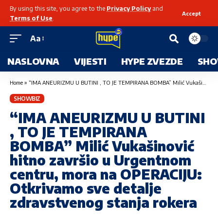
By using this site, you agree to the
Privacy Policy
and
Accept
Terms of Use
.
Aa
NASLOVNA
VIJESTI
HYPE ZVEZDE
SHO
Home
»
“IMA ANEURIZMU U BUTINI , TO JE TEMPIRANA BOMBA” Milić Vukašinović hitno završio u Urgentnom centru, mora na OPERACIJU: Otkrivamo sve detalje zdravstvenog stanja rokera
SHOWBIZ
“IMA ANEURIZMU U BUTINI
, TO JE TEMPIRANA
BOMBA” Milić Vukašinović
hitno završio u Urgentnom
centru, mora na OPERACIJU:
Otkrivamo sve detalje
zdravstvenog stanja rokera