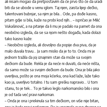
ali nisam mogao da pretpostavim da će prvo što će da uradi
biti da se ubode u venu iglom. Taj njen, zaista lijep dečko,
talentovani bubnjar, sa njim je bila… Ode, pa dođe kasno,
pitam gdje si bila, kaže na probi kod njih… – ispričao je Milić
Vukašinović, a na pitanje da li mu je padalo na pamet da ona
neobično izgleda, da se sa njom nešto događa, kada dolazi
tako kasno kaže:
– Neobično izgleda, ali dovoljno da popije dva piva, da je
malo duvala travu… Ja sam mislio da je to to. Onda mi je
jednom tražila da joj iznajmim stan da može sa svojim
dečkom da bude. Rekla je da neće ni duvati, da neće ništa,
da samo može sa svojim dečkom da bude. Ona je bila jako
uverljiva, pošto je ona moja kćerka, ona kad laže, laže tako
kao ja, uverljivo totalno. I tu sam grešku napravio… U tom
stanu, to je tek… To je takvo leglo narkomansko bilo i ona
je od tada već pravi narkoman.
– Onda je ona i prekinula sa tim dečkom, on više nije bitan,