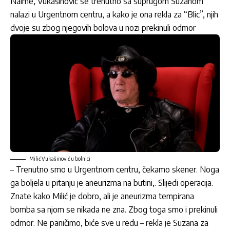
Naime,
Vukašinović
se trenutno sa suprugom Suzanom
nalazi u Urgentnom centru, a kako je ona rekla za “Blic”, njih
dvoje su zbog njegovih bolova u nozi prekinuli odmor
Milić Vukašinović u bolnici
– Trenutno smo u Urgentnom centru, čekamo skener. Noga
ga boljela u pitanju je aneurizma na butini,. Slijedi operacija.
Znate kako Milić je dobro, ali je aneurizma tempirana
bomba sa njom se nikada ne zna. Zbog toga smo i prekinuli
odmor. Ne paničimo, biće sve u redu – rekla je Suzana za