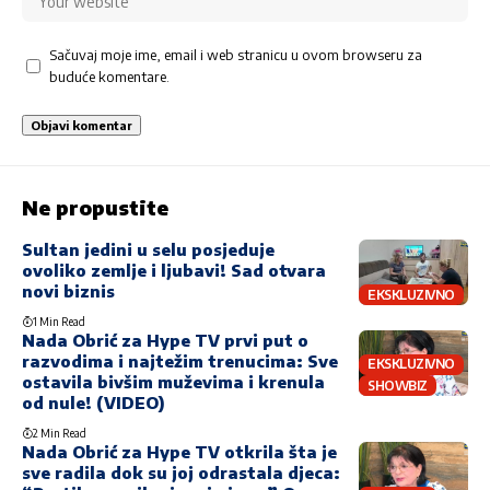
Sačuvaj moje ime, email i web stranicu u ovom browseru za
buduće komentare.
Ne propustite
Sultan jedini u selu posjeduje
ovoliko zemlje i ljubavi! Sad otvara
novi biznis
EKSKLUZIVNO
1 Min Read
Nada Obrić za Hype TV prvi put o
razvodima i najtežim trenucima: Sve
EKSKLUZIVNO
ostavila bivšim muževima i krenula
SHOWBIZ
od nule! (VIDEO)
2 Min Read
Nada Obrić za Hype TV otkrila šta je
sve radila dok su joj odrastala djeca: