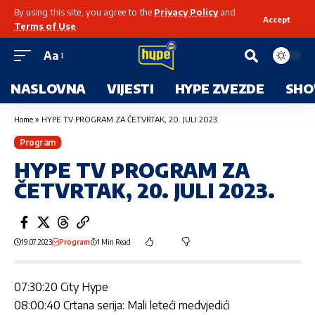
By using this site, you agree to the
Privacy Policy
and
Accept
Terms of Use
.
Aa
NASLOVNA
VIJESTI
HYPE ZVEZDE
SHO
Home
»
HYPE TV PROGRAM ZA ČETVRTAK, 20. JULI 2023.
Program
HYPE TV PROGRAM ZA
ČETVRTAK, 20. JULI 2023.
19.07.2023
Program
1 Min Read
07:30:20 City Hype
08:00:40 Crtana serija: Mali leteći medvjedići