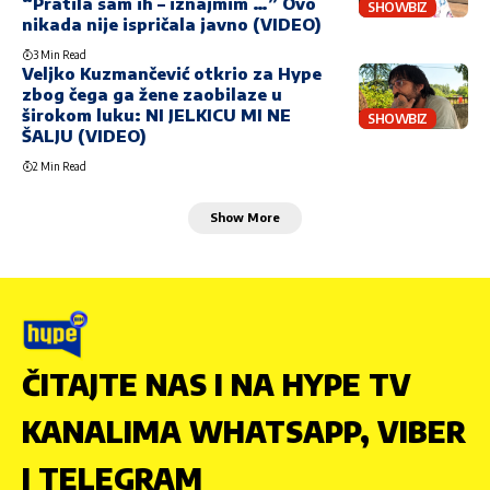
“Pratila sam ih – iznajmim …” Ovo
SHOWBIZ
nikada nije ispričala javno (VIDEO)
3 Min Read
Veljko Kuzmančević otkrio za Hype
zbog čega ga žene zaobilaze u
širokom luku: NI JELKICU MI NE
SHOWBIZ
ŠALJU (VIDEO)
2 Min Read
Show More
ČITAJTE NAS I NA HYPE TV
KANALIMA WHATSAPP, VIBER
I TELEGRAM