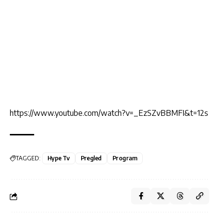
https://www.youtube.com/watch?v=_EzSZvBBMFI&t=12s
TAGGED:
Hype Tv
Pregled
Program