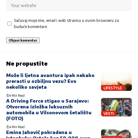
Sačuvaj moje ime, email i web stranicu u ovom browseru za
buduće komentare.
Ne propustite
Može li ljetna avantura ipak nekako
prerasti u ozbiljnu vezu? Evo
nekoliko savjeta
LIFESTYLE
4 Min Read
A Driving Force stigao u Sarajevo:
Otvorena izložba luksuznih
automobila u Vilsonovom šetalištu
VESTI
(FOTO)
4 Min Read
Emina Jahović pokradena u