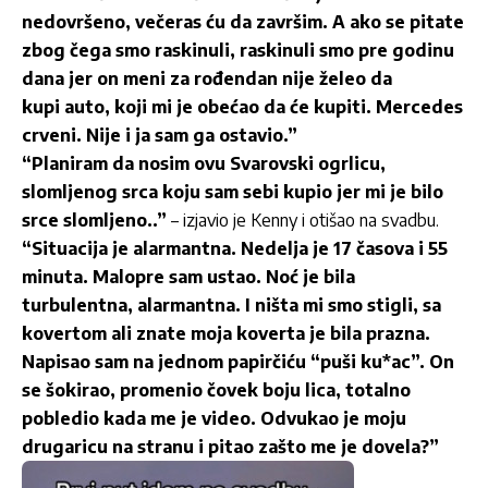
nedovršeno, večeras ću da završim. A ako se pitate
zbog čega smo raskinuli, raskinuli smo pre godinu
dana jer on meni za rođendan nije želeo da
kupi auto, koji mi je obećao da će kupiti. Mercedes
crveni. Nije i ja sam ga ostavio.”
“Planiram da nosim ovu Svarovski ogrlicu,
slomljenog srca koju sam sebi kupio jer mi je bilo
srce slomljeno..”
– izjavio je Kenny i otišao na svadbu.
“Situacija je alarmantna. Nedelja je 17 časova i 55
minuta. Malopre sam ustao. Noć je bila
turbulentna, alarmantna. I ništa mi smo stigli, sa
kovertom ali znate moja koverta je bila prazna.
Napisao sam na jednom papirčiću “puši ku*ac”. On
se šokirao, promenio čovek boju lica, totalno
pobledio kada me je video. Odvukao je moju
drugaricu na stranu i pitao zašto me je dovela?”