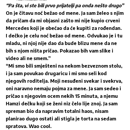
“Pa šta, vi ste bili prvo prijatelji pa onda nešto drugo”
On je čitavu noć bežao od mene. Ja sam želeo s njim
da pričam da mi objasni zašto mi nije kupio crveni
Mercedes koji je obećao da će kupiti za rođendan.
I dečko je celu noć bežao od mene. Odvukao je i tu
mladu, ni njoj nije dao da bude blizu mene da ne
bih s njom ništa pričao. Pokazao bih vam slike i
video ali ne smem.”
“Mi smo bili smješteni na nekom bezveznom stolu,
i ja sam povukao drugaricu i mi smo seli kod
njegovih roditelja. Moji nesuđeni svekar i svekrva,
oni naravno nemaju pojma za mene. Ja sam sedeo i
pričao s njegovim ocem nekih 15 minuta, a njemu
Hamzi dečku koji se ženi niz čelo lije znoj. Ja sam
spreman bio da napravim totalni haos, nisam
planirao dugo ostati ali stigla je torta na sedam
spratova. Wao cool.