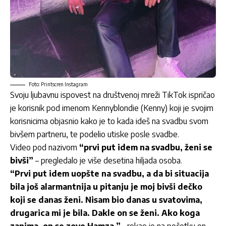
Foto: Printscren Instagram
Svoju ljubavnu ispovest na društvenoj mreži TikTok ispričao
je korisnik pod imenom Kennyblondie (Kenny) koji je svojim
korisnicima objasnio kako je to kada ideš na svadbu svom
bivšem partneru, te podelio utiske posle svadbe.
Video pod nazivom
“prvi put idem na svadbu, ženi se
bivši”
– pregledalo je više desetina hiljada osoba.
“Prvi put idem uopšte na svadbu, a da bi situacija
bila još alarmantnija u pitanju je moj bivši dečko
koji se danas ženi. Nisam bio danas u svatovima,
drugarica mi je bila. Dakle on se ženi. Ako koga