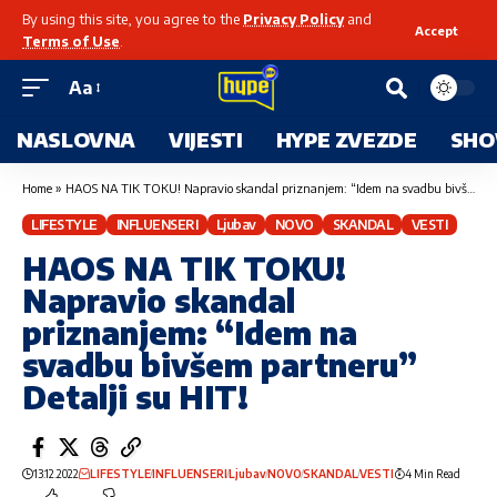
By using this site, you agree to the
Privacy Policy
and
Accept
Terms of Use
.
Aa
NASLOVNA
VIJESTI
HYPE ZVEZDE
SHO
Home
»
HAOS NA TIK TOKU! Napravio skandal priznanjem: “Idem na svadbu bivšem partneru” Detalji su HIT!
LIFESTYLE
INFLUENSERI
Ljubav
NOVO
SKANDAL
VESTI
HAOS NA TIK TOKU!
Napravio skandal
priznanjem: “Idem na
svadbu bivšem partneru”
Detalji su HIT!
13.12.2022
LIFESTYLE
INFLUENSERI
Ljubav
NOVO
SKANDAL
VESTI
4 Min Read