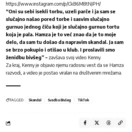
https://www.instagram.com/p/CkB6M8tNJPH/
“Oni su sebi isekli torbu, uzeli parče i ja sam se
slučajno našao pored torbe i sasvim slučajno
gurnuo jednog čiču koji je slučajno gurnuo tortu
koja je pala. Hamza je to već znao da je to moje
delo, da sam tu došao da napravim skandal. Ja sam
se brzo pokupio i otišao u klub. I proslavili smo
ženidbu bivšeg” –
zavšava svoj video Kenny.
Za kraj, Kenny je objavio njemu radosnu vest da se Hamza
razvodi, a video je postao viralan na društvenim mrežama.
TAGGED:
Skandal
Svadba Bivšeg
TikTok