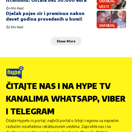
Istanbulu: Ostala bez 50.000 eura
SKANDAL
VESTI
4 Min Read
Dječak pojeo sir i preminuo nakon
devet godina provedenih u komi!
SKANDAL
2 Min Read
Show More
ČITAJTE NAS I NA HYPE TV
KANALIMA WHATSAPP, VIBER
I TELEGRAM
Čitajte Hypetv.rs portal, najbrži portal u Srbiji i regionu sa najvećim
rastućim rezultatima i ekskluzivnim vestima. Zapratite nas i na