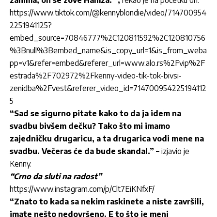
zanima, on se zove Hamza.” ,
rekao je na početku on.
https://www.tiktok.com/@kennyblondie/video/714700954
2251941125?
embed_source=70846777%2C120811592%2C120810756
%3Bnull%3Bembed_name&is_copy_url=1&is_from_weba
pp=v1&refer=embed&referer_url=www.alo.rs%2Fvip%2F
estrada%2F702972%2Fkenny-video-tik-tok-bivsi-
zenidba%2Fvest&referer_video_id=714700954225194112
5
“Sad se sigurno pitate kako to da ja idem na
svadbu bivšem dečku? Tako što mi imamo
zajedničku drugaricu, a ta drugarica vodi mene na
svadbu. Večeras će da bude skandal.” –
izjavio je
Kenny.
“Crno da sluti na radost”
https://www.instagram.com/p/Clt7EiKNfxF/
“Znato to kada sa nekim raskinete a niste završili,
imate nešto nedovršeno. E to što je meni