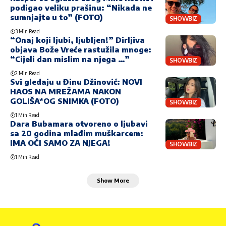
podigao veliku prašinu: “Nikada ne
sumnjajte u to” (FOTO)
SHOWBIZ
3 Min Read
“Onaj koji ljubi, ljubljen!” Dirljiva
objava Bože Vreće rastužila mnoge:
“Cijeli dan mislim na njega …”
SHOWBIZ
2 Min Read
Svi gledaju u Đinu Džinović: NOVI
HAOS NA MREŽAMA NAKON
GOLIŠA*OG SNIMKA (FOTO)
SHOWBIZ
1 Min Read
Dara Bubamara otvoreno o ljubavi
sa 20 godina mlađim muškarcem:
IMA OČI SAMO ZA NJEGA!
SHOWBIZ
1 Min Read
Show More