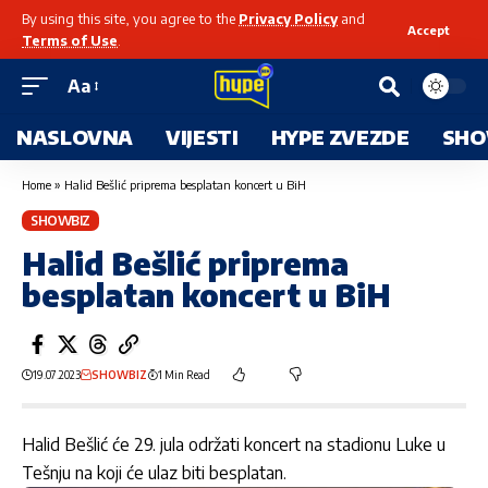
By using this site, you agree to the
Privacy Policy
and
Accept
Terms of Use
.
Aa
NASLOVNA
VIJESTI
HYPE ZVEZDE
SHO
Home
»
Halid Bešlić priprema besplatan koncert u BiH
SHOWBIZ
Halid Bešlić priprema
besplatan koncert u BiH
19.07.2023
SHOWBIZ
1 Min Read
Halid Bešlić će 29. jula održati koncert na stadionu Luke u
Tešnju na koji će ulaz biti besplatan.