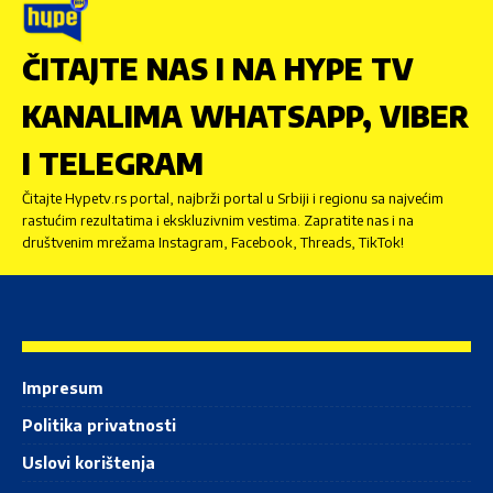
ČITAJTE NAS I NA HYPE TV
KANALIMA WHATSAPP, VIBER
I TELEGRAM
Čitajte Hypetv.rs portal, najbrži portal u Srbiji i regionu sa najvećim
rastućim rezultatima i ekskluzivnim vestima. Zapratite nas i na
društvenim mrežama Instagram, Facebook, Threads, TikTok!
Impresum
Politika privatnosti
Uslovi korištenja