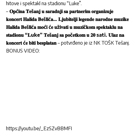
hitove i spektakl na stadionu “Luke”.
–
𝐎𝐩ć𝐢𝐧𝐚 𝐓𝐞š𝐚𝐧𝐣 𝐮 𝐬𝐚𝐫𝐚𝐝𝐧𝐣𝐢 𝐬𝐚 𝐩𝐚𝐫𝐭𝐧𝐞𝐫𝐢𝐦 𝐨𝐫𝐠𝐚𝐧𝐢𝐳𝐮𝐣𝐞
𝐤𝐨𝐧𝐜𝐞𝐫𝐭 𝐇𝐚𝐥𝐢𝐝𝐚 𝐁𝐞š𝐥𝐢ć𝐚… 𝐋𝐣𝐮𝐛𝐢𝐭𝐞𝐥𝐣𝐢 𝐥𝐞𝐠𝐞𝐧𝐝𝐞 𝐧𝐚𝐫𝐨𝐝𝐧𝐞 𝐦𝐮𝐳𝐢𝐤𝐞
𝐇𝐚𝐥𝐢𝐝𝐚 𝐁𝐞š𝐥𝐢ć𝐚 𝐦𝐨ć𝐢 ć𝐞 𝐮ž𝐢𝐯𝐚𝐭𝐢 𝐮 𝐦𝐮𝐳𝐢č𝐤𝐨𝐦 𝐬𝐩𝐞𝐤𝐭𝐚𝐤𝐥𝐮 𝐧𝐚
𝐬𝐭𝐚𝐝𝐢𝐨𝐧𝐮 “𝐋uke” 𝐓𝐞š𝐚𝐧𝐣 𝐬𝐚 𝐩𝐨č𝐞𝐭𝐤𝐨𝐦 𝐮 𝟐𝟎 sati. 𝐔𝐥𝐚𝐳 𝐧𝐚
𝐤𝐨𝐧𝐜𝐞𝐫𝐭 ć𝐞 𝐛𝐢𝐭𝐢 𝐛𝐞𝐬𝐩𝐥𝐚𝐭𝐚𝐧
– potvrđeno je iz NK TOŠK Tešanj.
BONUS VIDEO:
https://youtu.be/_EzSZvBBMFI