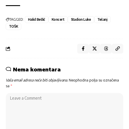
TAGGED:
Halid Bešlić
Koncert
Stadion Luke
Tešanj
TOŠK
Nema komentara
Vaša email adresa neće biti objavljivana.
Neophodna polja su označena
sa
*