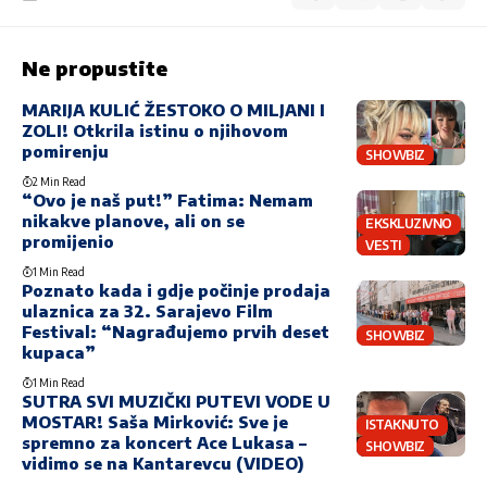
Ne propustite
MARIJA KULIĆ ŽESTOKO O MILJANI I
ZOLI! Otkrila istinu o njihovom
pomirenju
SHOWBIZ
2 Min Read
“Ovo je naš put!” Fatima: Nemam
nikakve planove, ali on se
EKSKLUZIVNO
promijenio
VESTI
1 Min Read
Poznato kada i gdje počinje prodaja
ulaznica za 32. Sarajevo Film
Festival: “Nagrađujemo prvih deset
SHOWBIZ
kupaca”
1 Min Read
SUTRA SVI MUZIČKI PUTEVI VODE U
MOSTAR! Saša Mirković: Sve je
ISTAKNUTO
spremno za koncert Ace Lukasa –
SHOWBIZ
vidimo se na Kantarevcu (VIDEO)