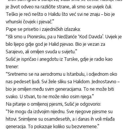
je život odveo na različite strane, ali smo se uvijek čuli.
Teško je reći nešto o
Halidu
što već svi ne znaju – bio je
vrhunski čovjek i pjevač.”
Pape
se prisetio i zajedničkih izlazaka:
“Išli smo u Pionirsku, pa u Nedžariće ‘Kod Davida’. Uvijek je
bilo lijepo gdje god je
Halid
pjevao. Bio je vezan za
Sarajevo, ali omiljen svuda u svijetu.”
Sušić
je ispričao i anegdotu iz Turske, gdje je radio kao
trener:
“Sretnemo se na aerodromu u Istanbulu, i odjednom oko
nas pedeset ljudi. Svi žele sliku sa
Halidom
. Jednostavno –
bio je omiljen među svim generacijama. To ne može biti
svako. U stvari, to ne može niko osim njega.”
Na pitanje o omiljenoj pjesmi,
Sušić
je odgovorio:
“Ne mogu da izdvojim nijednu. Sve njegove pjesme su
hitovi. Snimljene su osamdesetih, a i danas ih voli mlađa
generacija. To pokazuje koliko su bezvremene.”