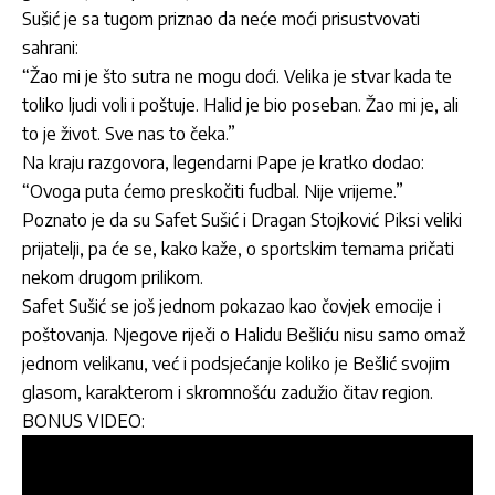
Sušić
je sa tugom priznao da neće moći prisustvovati
sahrani:
“Žao mi je što sutra ne mogu doći. Velika je stvar kada te
toliko ljudi voli i poštuje.
Halid
je bio poseban. Žao mi je, ali
to je život. Sve nas to čeka.”
Na kraju razgovora, legendarni
Pape
je kratko dodao:
“Ovoga puta ćemo preskočiti fudbal. Nije vrijeme.”
Poznato je da su
Safet Sušić
i Dragan Stojković Piksi veliki
prijatelji, pa će se, kako kaže, o sportskim temama pričati
nekom drugom prilikom.
Safet Sušić
se još jednom pokazao kao čovjek emocije i
poštovanja. Njegove riječi o Halidu Bešliću nisu samo omaž
jednom velikanu, već i podsjećanje koliko je Bešlić svojim
glasom, karakterom i skromnošću zadužio čitav region.
BONUS VIDEO: