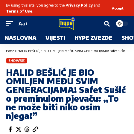
By using this site, you agree to the
Privacy Policy
and
Accept
Terms of Use
.
Aa
NASLOVNA
VIJESTI
HYPE ZVEZDE
SHO
Home
»
HALID BEŠLIĆ JE BIO OMILJEN MEĐU SVIM GENERACIJAMA! Safet Sušić o preminulom pjevaču: „To ne može biti niko osim njega!”
SHOWBIZ
HALID BEŠLIĆ JE BIO
OMILJEN MEĐU SVIM
GENERACIJAMA! Safet Sušić
o preminulom pjevaču: „To
ne može biti niko osim
njega!”