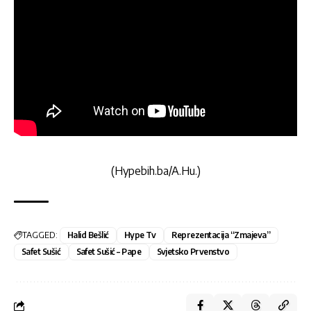
(Hypebih.ba/A.Hu.)
TAGGED:
Halid Bešlić
Hype Tv
Reprezentacija “Zmajeva”
Safet Sušić
Safet Sušić – Pape
Svjetsko Prvenstvo