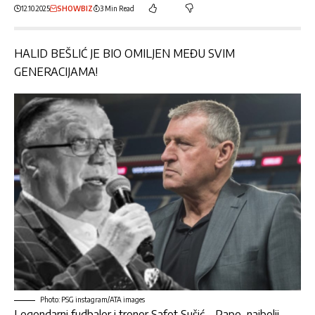
12.10.2025
SHOWBIZ
3 Min Read
HALID BEŠLIĆ JE BIO OMILJEN MEĐU SVIM
GENERACIJAMA!
Photo: PSG instagram/ATA images
Legendarni fudbaler i trener
Safet Sušić – Pape,
najbolji