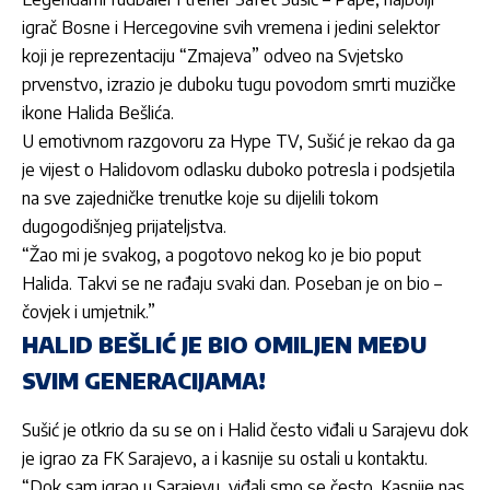
igrač Bosne i Hercegovine svih vremena i jedini selektor
koji je reprezentaciju “Zmajeva” odveo na Svjetsko
prvenstvo, izrazio je duboku tugu povodom smrti muzičke
ikone
Halida Bešlića
.
U emotivnom razgovoru za Hype TV,
Sušić
je rekao da ga
je vijest o
Halidovom
odlasku duboko potresla i podsjetila
na sve zajedničke trenutke koje su dijelili tokom
dugogodišnjeg prijateljstva.
“Žao mi je svakog, a pogotovo nekog ko je bio poput
Halida
. Takvi se ne rađaju svaki dan. Poseban je on bio –
čovjek i umjetnik.”
HALID BEŠLIĆ JE BIO OMILJEN MEĐU
SVIM GENERACIJAMA!
Sušić
je otkrio da su se on i
Halid
često viđali u Sarajevu dok
je igrao za FK Sarajevo, a i kasnije su ostali u kontaktu.
“Dok sam igrao u Sarajevu, viđali smo se često. Kasnije nas