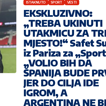
ISTAKNUTO
SPORT
VESTI
EKSKLUZIVNO:
„TREBA UKINUTI
UTAKMICU ZA TR
MJESTO!“ Safet Su
iz Pariza za „Sport
„VOLIO BIH DA
ŠPANIJA BUDE P
JER DO CILJA IDE
IGROM, A
ARGENTINA NE B