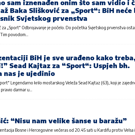
no sam iznenađen onim što sam vidio i 
Blaž Baka Slišković za „Sport“: BiH neće 
snik Svjetskog prvenstva
ić za „Sport“ Odbrojavanje je počelo. Do početka Svjetskog prvenstva ostal
. Tim povodom…
entaciji BiH je sve urađeno kako treba
!” Sead Kajtaz za “Sport“: Uspjeh bh.
 nas je ujedinio
port“ Legendarno krilo mostarskog Veleža Sead Kajtaz (63), koji je zajedn
pravio darmar u…
ić: “Nisu nam velike šanse u baražu”
ntacija Bosne i Hercegovine večeras od 20.45 sati u Kardifu protiv Velsa 