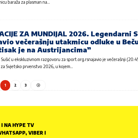
micu baraža za plasman na…
ACIJE ZA MUNDIJAL 2026. Legendarni S
avio večerašnju utakmicu odluke u Beču
tisak je na Austrijancima”
Sušić u ekskluzivnom razgovoru za sport.org.rsnajavio je večerašnji (20.45
eč za Svjetsko prvenstvo 2026, u kojem…
1
2
3
 I NA HYPE TV
HATSAPP, VIBER I