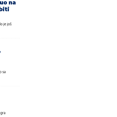
čuo na
biti
o je još
,
o sa
igra