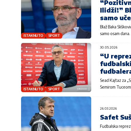
“Pozitiv
Ilidži!” 
samo uče
Blaž Baka Sliškov
samo osam dana
ISTAKNUTO
SPORT
30.05.2026
“U reprez
fudbalski
fudbalera
Sead Kajtaz za „S
Semirom Tuceom 
ISTAKNUTO
SPORT
26.03.2026
Safet Suš
Fudbalska repreze