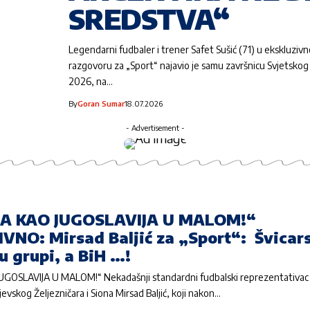
SREDSTVA“
Legendarni fudbaler i trener Safet Sušić (71) u ekskluziv
razgovoru za „Sport“ najavio je samu završnicu Svjetsko
2026, na…
By
Goran Sumar
18.07.2026
- Advertisement -
A KAO JUGOSLAVIJA U MALOM!“
VNO: Mirsad Baljić za „Sport“: Švicar
 u grupi, a BiH …!
GOSLAVIJA U MALOM!“ Nekadašnji standardni fudbalski reprezentativac 
ajevskog Željezničara i Siona Mirsad Baljić, koji nakon…