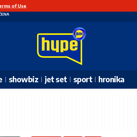
erms of Use
.
ŽENA
e
showbiz
jet set
sport
hronika