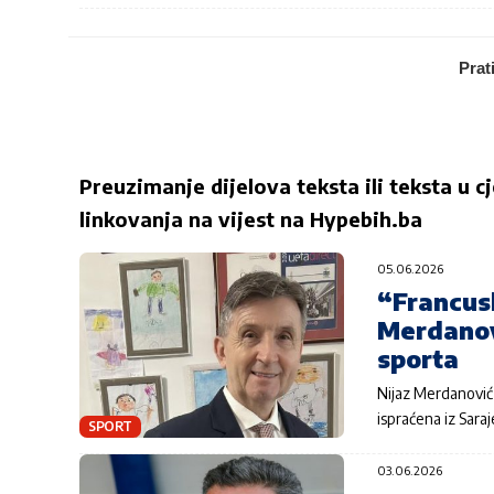
Prat
Preuzimanje dijelova teksta ili teksta u c
linkovanja na vijest na
Hypebih.ba
05.06.2026
“Francusk
Merdanovi
sporta
Nijaz Merdanović 
ispraćena iz Sara
SPORT
03.06.2026