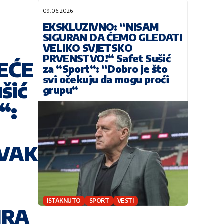
09.06.2026
EKSKLUZIVNO: “NISAM
SIGURAN DA ĆEMO GLEDATI
VELIKO SVJETSKO
PRVENSTVO!“ Safet Sušić
EĆE
za “Sport“: “Dobro je što
svi očekuju da mogu proći
šić
grupu“
“:
RVAK
ISTAKNUTO
SPORT
VESTI
IRA