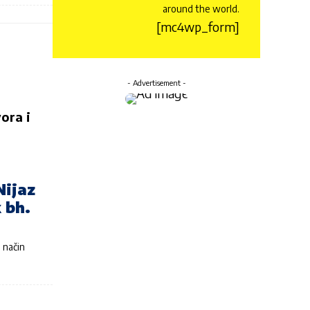
around the world.
[mc4wp_form]
- Advertisement -
ora i
Nijaz
 bh.
 način