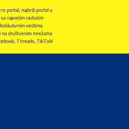
.rs portal, najbrži portal u
nu sa najvećim rastućim
ekskluzivnim vestima.
 i na društvenim mrežama
cebook, Threads, TikTok!