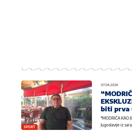
07.06.2026
“MODRIČ
EKSKLUZI
biti prva
"MODRIČA KAO JU
Jugoslavije iz sar
SPORT