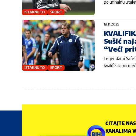
polufinalnu utak
ISTAKNUTO
SPORT
18.11.2025
KVALIFIK
Sušić naj
“Veći pri
Legendarni Safet 
kvalifikacioni m
ISTAKNUTO
SPORT
ČITAJTE NAS
KANALIMA W