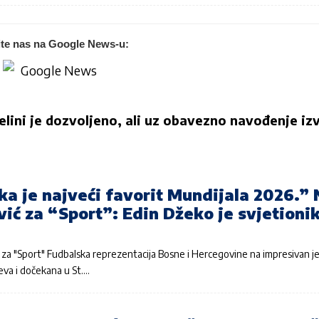
ite nas na Google News-u:
jelini je dozvoljeno, ali uz obavezno navođenje izv
a je najveći favorit Mundijala 2026.” 
ć za “Sport”: Edin Džeko je svjetionik
za "Sport" Fudbalska reprezentacija Bosne i Hercegovine na impresivan je
jeva i dočekana u St.…