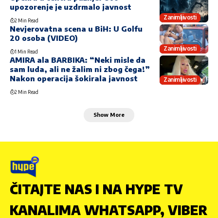
upozorenje je uzdrmalo javnost
Zanimljivosti
2 Min Read
Nevjerovatna scena u BiH: U Golfu
20 osoba (VIDEO)
Zanimljivosti
1 Min Read
AMIRA ala BARBIKA: “Neki misle da
sam luda, ali ne žalim ni zbog čega!”
Nakon operacija šokirala javnost
Zanimljivosti
2 Min Read
Show More
ČITAJTE NAS I NA HYPE TV
KANALIMA WHATSAPP, VIBER