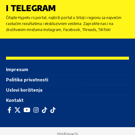
I TELEGRAM
Čitajte Hypetv.rs portal, najbrži portal u Srbiji i regionu sa najvećim
rastućim rezultatima i ekskluzivnim vestima. Zapratite nas i na
društvenim mrežama Instagram, Facebook, Threads, TikTok!
Impresum
Politika privatnosti
Uslovi korištenja
Kontakt
2026 © Hype TV