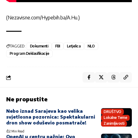
(Nezavisne.com/Hypebih.ba/A.Hu.)
TAGGED:
Dokumenti
FBI
Letjelica
NLO
Program Deklasifikacije
Ne propustite
Nebo iznad Sarajeva kao velika
DRUŠTVO
svjetlosna pozornica: Spektakularni
Lokalne Teme
dron show oduševio posmatrače!
Zanimljivosti
2 Min Read
OpenAI u centru pažnje: Ovo