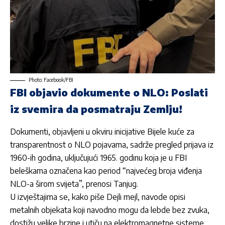
Photo: Facebook/FBI
FBI objavio dokumente o NLO: Poslati
iz svemira da posmatraju Zemlju!
Dokumenti, objavljeni u okviru inicijative Bijele kuće za
transparentnost o NLO pojavama, sadrže pregled prijava iz
1960-ih godina, uključujući 1965. godinu koja je u FBI
beleškama označena kao period “najvećeg broja viđenja
NLO-a širom svijeta”, prenosi Tanjug.
U izvještajima se, kako piše Dejli mejl, navode opisi
metalnih objekata koji navodno mogu da lebde bez zvuka,
dostižu velike brzine i utiču na elektromagnetne sisteme,