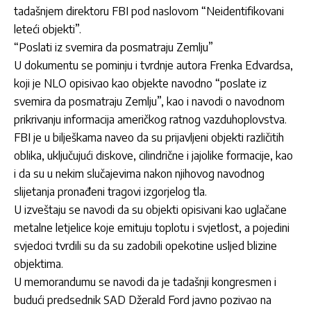
tadašnjem direktoru FBI pod naslovom “Neidentifikovani
leteći objekti”.
“Poslati iz svemira da posmatraju Zemlju”
U dokumentu se pominju i tvrdnje autora Frenka Edvardsa,
koji je NLO opisivao kao objekte navodno “poslate iz
svemira da posmatraju Zemlju”, kao i navodi o navodnom
prikrivanju informacija američkog ratnog vazduhoplovstva.
FBI je u bilješkama naveo da su prijavljeni objekti različitih
oblika, uključujući diskove, cilindrične i jajolike formacije, kao
i da su u nekim slučajevima nakon njihovog navodnog
slijetanja pronađeni tragovi izgorjelog tla.
U izveštaju se navodi da su objekti opisivani kao uglačane
metalne letjelice koje emituju toplotu i svjetlost, a pojedini
svjedoci tvrdili su da su zadobili opekotine usljed blizine
objektima.
U memorandumu se navodi da je tadašnji kongresmen i
budući predsednik SAD Džerald Ford javno pozivao na