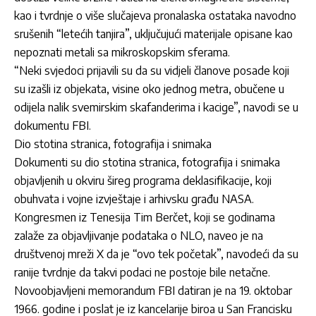
kao i tvrdnje o više slučajeva pronalaska ostataka navodno
srušenih “letećih tanjira”, uključujući materijale opisane kao
nepoznati metali sa mikroskopskim sferama.
“Neki svjedoci prijavili su da su vidjeli članove posade koji
su izašli iz objekata, visine oko jednog metra, obučene u
odijela nalik svemirskim skafanderima i kacige”, navodi se u
dokumentu FBI.
Dio stotina stranica, fotografija i snimaka
Dokumenti su dio stotina stranica, fotografija i snimaka
objavljenih u okviru šireg programa deklasifikacije, koji
obuhvata i vojne izvještaje i arhivsku građu NASA.
Kongresmen iz Tenesija Tim Berčet, koji se godinama
zalaže za objavljivanje podataka o NLO, naveo je na
društvenoj mreži X da je “ovo tek početak”, navodeći da su
ranije tvrdnje da takvi podaci ne postoje bile netačne.
Novoobjavljeni memorandum FBI datiran je na 19. oktobar
1966. godine i poslat je iz kancelarije biroa u San Francisku