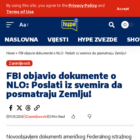
By using this site, you agree to the
Privacy Policy
and
Accept
Terms of Use
.
Aa
NASLOVNA
VIJESTI
HYPE ZVEZDE
SHO
Home
»
FBI objavio dokumente o NLO: Poslati iz svemira da posmatraju Zemlju!
Zanimljivosti
FBI objavio dokumente o
NLO: Poslati iz svemira da
posmatraju Zemlju!
11.05.2026
Zanimljivosti
3 Min Read
Novoobjavljeni dokumenti američkog
Federalnog istražnog