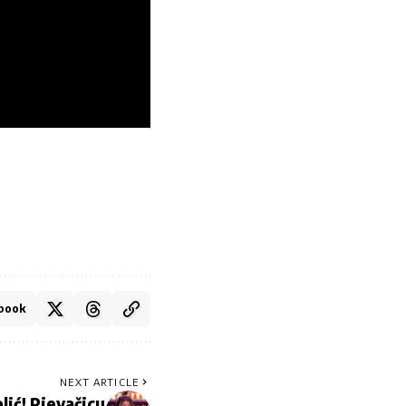
book
NEXT ARTICLE
ić! Pjevačicu