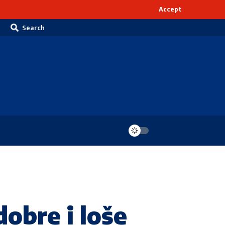
Accept
Search
bre i loše