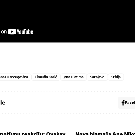
na I Hercegovina
Elmedin Karić
Jana I Fatima
Sarajevo
Srbija
le
Face
motivnu reakciju: Ovakav
Nova blamaža Ane Nikol