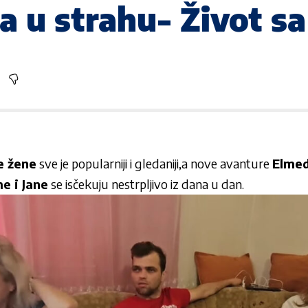
a u strahu- Život sa
e žene
sve je popularniji i gledaniji,a nove avanture
Elmed
e i Jane
se isčekuju nestrpljivo iz dana u dan.