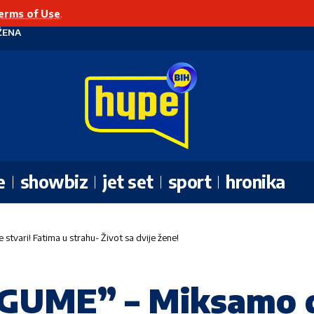
erms of Use
.
ŽENA
e
showbiz
jet set
sport
hronika
vari! Fatima u strahu- Život sa dvije žene!
UME” – Miksamo do