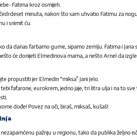
tebe- Fatima kroz osmijeh.
e čedrdeset minuta, nakon što sam uhvatio Fatimu za nogu
 i snimit ću.
ako da danas farbamo gume, sipamo zemlju. Fatima i Jana s
 nešto će donijeti Elmedinova mama, a nešto Arnel da izgled
e propustiti jer Elmedin “miksa” Jani Jelo.
tebi fafarone, eurokrem, jedno jaje, tri litra ulja i na to sv
ti.
kome dođe! Povez na oči, biraš, miksaš, kušaš!
žnja
 je nezapamćenu pažnju u regionu, tako da publika željno 