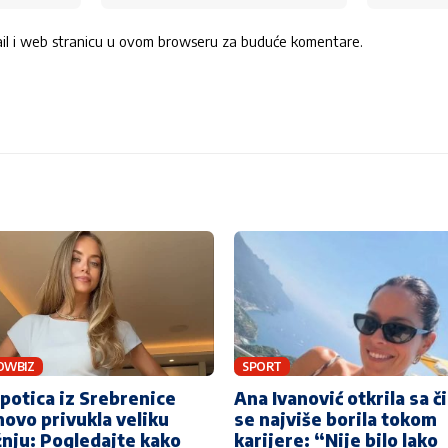
ail i web stranicu u ovom browseru za buduće komentare.
OWBIZ
SPORT
potica iz Srebrenice
Ana Ivanović otkrila sa č
ovo privukla veliku
se najviše borila tokom
nju: Pogledajte kako
karijere: “Nije bilo lako