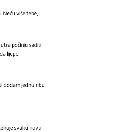
. Neću više tebe,
utra počinju saditi
a lijepo.
e ti dodam jednu ribu
isčekuje svaku novu