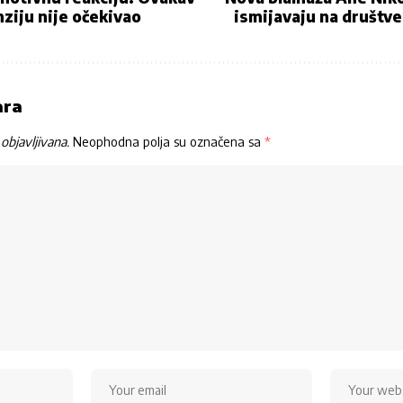
nziju nije očekivao
ismijavaju na društ
ara
objavljivana.
Neophodna polja su označena sa
*