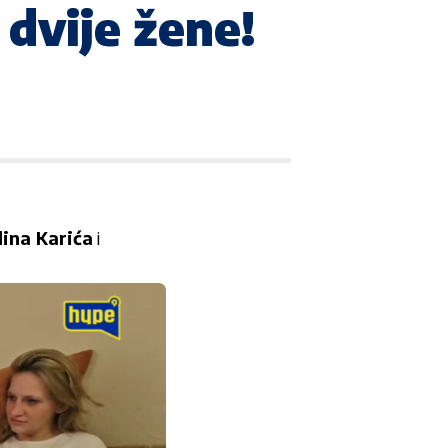
 dvije žene!
ina Karića
i