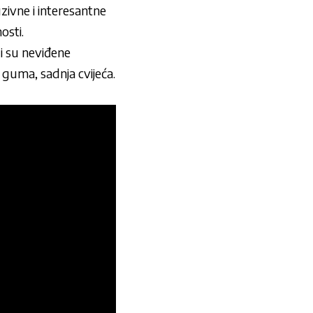
zivne i interesantne
osti.
i su neviđene
e guma, sadnja cvijeća.