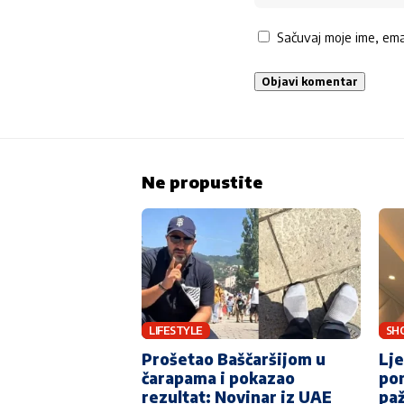
Sačuvaj moje ime, em
Ne propustite
LIFESTYLE
SH
Prošetao Baščaršijom u
Lje
čarapama i pokazao
pon
rezultat: Novinar iz UAE
paž