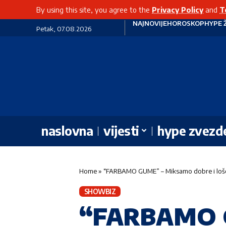
By using this site, you agree to the
Privacy Policy
and
T
NAJNOVIJE
HOROSKOP
HYPE 
Petak, 07.08.2026
naslovna
vijesti
hype zvezd
Home
»
“FARBAMO GUME” – Miksamo dobre i loše st
SHOWBIZ
“FARBAMO G