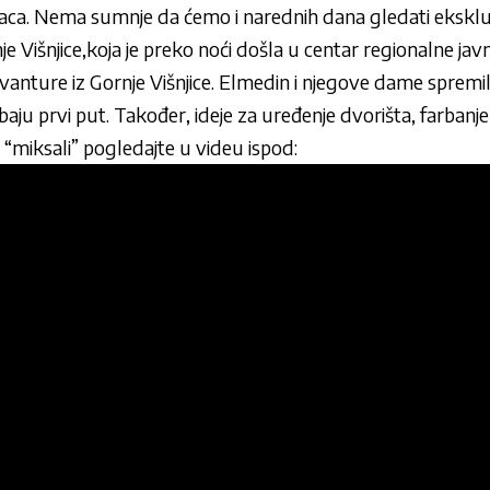
maca. Nema sumnje da ćemo i narednih dana gledati eksklu
 Višnjice,koja je preko noći došla u centar regionalne javn
anture iz Gornje Višnjice. Elmedin i njegove dame spremil
obaju prvi put. Također, ideje za uređenje dvorišta, farbanj
“miksali” pogledajte u videu ispod: