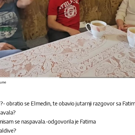
gume
?- obratio se Elmedin, te obavio jutarnji razgovor sa Fati
spavala?
 nisam se naspavala.-odgovorila je Fatima
Maldive?