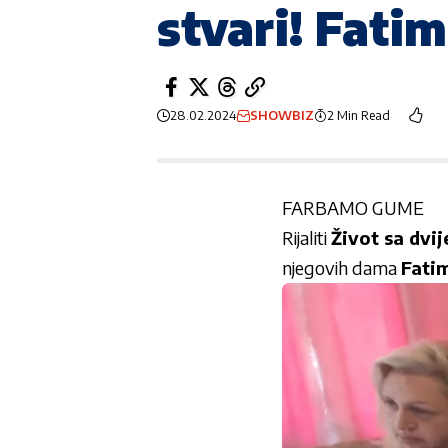
stvari! Fatim
28.02.2024
SHOWBIZ
2 Min Read
FARBAMO GUME
Rijaliti
Život sa dvij
njegovih dama
Fatim