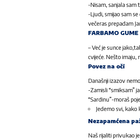
-Nisam, sanjala sam 
-Ljudi, smijao sam s
večeras prepadam Janu
FARBAMO GUME
– Već je sunce jako,t
cvijeće. Nešto imaju,
Povez na oči
Današnji izazov nemojt
-Zamisli “smiksam” ja 
“Sardinu”-moraš pojes
Jedemo svi, kako 
Nezapamćena pa
Naš rijaliti privukao