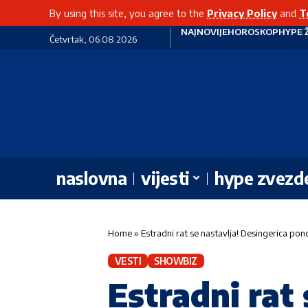
By using this site, you agree to the
Privacy Policy
and
T
NAJNOVIJE
HOROSKOP
HYPE 
Četvrtak, 06.08.2026
naslovna
vijesti
hype zvezd
Home
»
Estradni rat se nastavlja! Desingerica p
VESTI
SHOWBIZ
Estradni rat