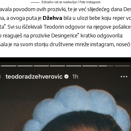
Estradni rat se nastavlja! / Foto Instagram
avala povodom ovih prozivki, te je već slijedećeg dana Des
, a ovoga puta je
Džehva
bila u ulozi bebe koju reper v
ta”. Svi su iščekivali Teodorin odgovor na njegove pošalice,
o reaguješ na prozivke Desingerice” kratko odgovorila:
isala je na svom storiju društvene mreže instagram, noseći