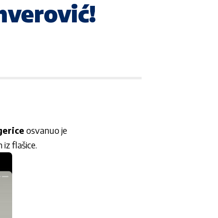
verović!
gerice
osvanuo je
z flašice.