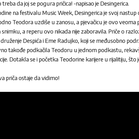
treba da joj se pogura pričica! -napisao je Desingerica.
odine na festivalu Music Week, Desingerica je svoj nastu
no Teodora uzdiše u zanosu, a pjevačicu je ovo veoma po
snimku, a reperu ovo nikada nije zaboravila. Priče o razl
 i druženje Despića i Eme Radujko, koji se međusobno podr
vno takođe podkačila Teodoru u jednom podkastu, rekavši
je. Dotakla se i početka Teodorine karijere u rijalitiju, š
ova priča ostaje da vidimo!