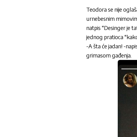
Teodora se nije oglaš
urnebesnim mimovima
natpis “Desinger je ta
jednog pratioca “kak
-A šta će jadan! -nap
grimasom gađenja.