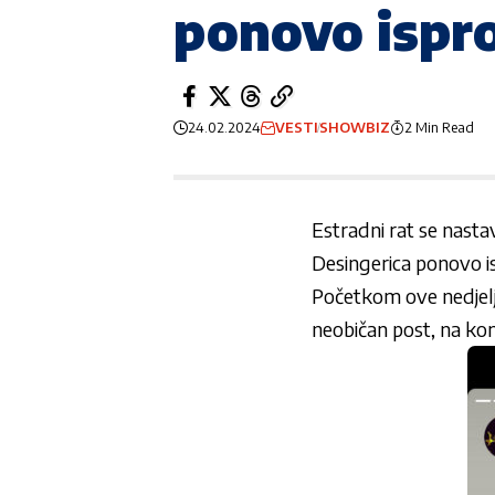
ponovo ispr
24.02.2024
VESTI
SHOWBIZ
2 Min Read
Estradni rat se nastav
Desingerica ponovo i
Početkom ove nedjelj
neobičan post, na kom