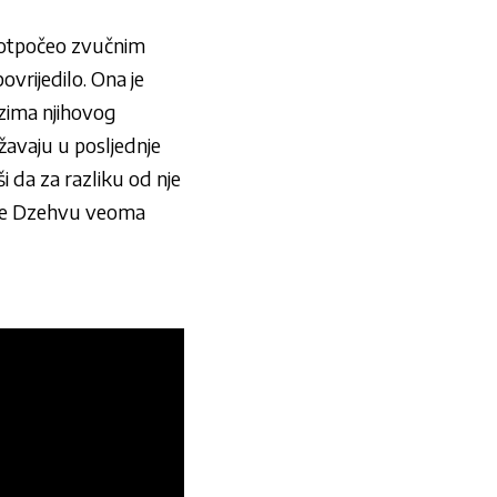
p otpočeo zvučnim
vrijedilo. Ona je
ozima njihovog
žavaju u posljednje
 da za razliku od nje
to je Dzehvu veoma