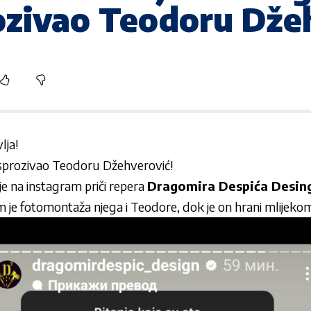
ozivao Teodoru Džeh
lja!
sprozivao Teodoru Džehverović!
e na instagram priči repera
Dragomira Despića Desin
 je fotomontaža njega i Teodore, dok je on hrani mlijekom i