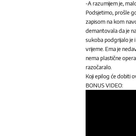
-A razumijem je, malo 
Podsjetimo, prošle g
zapisom na kom navod
demantovala da je na 
sukoba podgrijalo je
vrijeme. Ema je neda
nema plastične operaci
razočaralo.
Koji epilog će dobiti 
BONUS VIDEO: