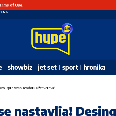
erms of Use
.
ŽENA
e
showbiz
jet set
sport
hronika
onovo isprozivao Teodoru Džehverović!
 se nastavlja! Desin