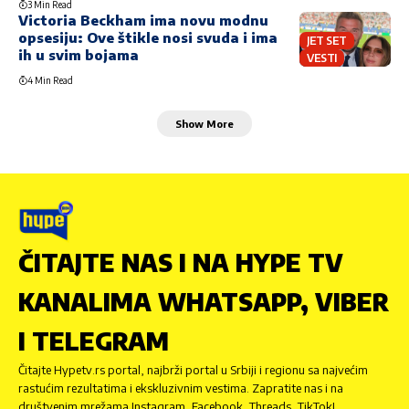
3 Min Read
Victoria Beckham ima novu modnu
opsesiju: Ove štikle nosi svuda i ima
JET SET
ih u svim bojama
VESTI
4 Min Read
Show More
ČITAJTE NAS I NA HYPE TV
KANALIMA WHATSAPP, VIBER
I TELEGRAM
Čitajte Hypetv.rs portal, najbrži portal u Srbiji i regionu sa najvećim
rastućim rezultatima i ekskluzivnim vestima. Zapratite nas i na
društvenim mrežama Instagram, Facebook, Threads, TikTok!