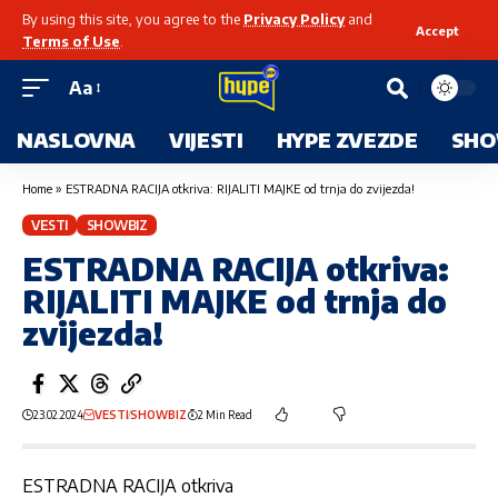
By using this site, you agree to the
Privacy Policy
and
Accept
Terms of Use
.
Aa
NASLOVNA
VIJESTI
HYPE ZVEZDE
SHO
Home
»
ESTRADNA RACIJA otkriva: RIJALITI MAJKE od trnja do zvijezda!
VESTI
SHOWBIZ
ESTRADNA RACIJA otkriva:
RIJALITI MAJKE od trnja do
zvijezda!
23.02.2024
VESTI
SHOWBIZ
2 Min Read
ESTRADNA RACIJA otkriva