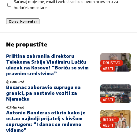
Sačuvaj moje ime, email i web stranicu u ovom browseru za
buduće komentare.
Ne propustite
Priština zabranila direktoru
Telekoma Srbije Vladimiru Lučiću
DRUŠTVO
ulazak na Kosovo! “Boriću se svim
VESTI
pravnim sredstvima”
3 Min Read
Bosanac zaboravio suprugu na
granici, pa nastavio voziti za
Njemačku
VESTI
3 Min Read
Antonio Banderas otkrio kako je
ostao najbolji prijatelj s bivšom
JET SET
suprugom: “I danas se redovno
VESTI
viđamo”