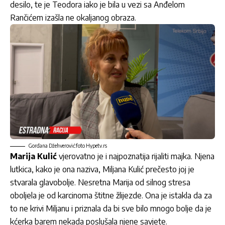
desilo, te je Teodora iako je bila u vezi sa Anđelom
Rančićem izašla ne okaljanog obraza.
Gordana Džehverović:foto Hypetv.rs
Marija Kulić
vjerovatno je i najpoznatija rijaliti majka. Njena
lutkica, kako je ona naziva, Miljana Kulić prečesto joj je
stvarala glavobolje. Nesretna Marija od silnog stresa
oboljela je od karcinoma štitne žlijezde. Ona je istakla da za
to ne krivi Miljanu i priznala da bi sve bilo mnogo bolje da je
kćerka barem nekada poslušala njene savjete.