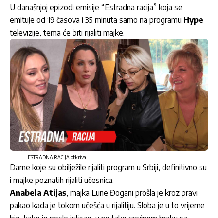
U današnjoj epizodi emisije “Estradna racija” koja se
emituje od 19 časova i 35 minuta samo na programu
Hype
televizije, tema će biti rijaliti majke.
ESTRADNA RACIJA otkriva
Dame koje su obilježile rijaliti program u Srbiji, definitivno su
i majke poznatih rijaliti učesnica.
Anabela Atijas
, majka Lune Đogani prošla je kroz pravi
pakao kada je tokom učešća u rijalitiju. Sloba je u to vrijeme
bio, kako je posle isticao, u ne tako srećnom braku sa