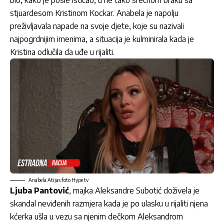
stjuardesom Kristinom Kockar. Anabela je napolju
preživljavala napade na svoje djete, koje su nazivali
najpogrdnijim imenima, a situacija je kulminirala kada je
Kristina odlučila da uđe u rijaliti.
Anabela Atijas:foto Hype tv
Ljuba Pantović
, majka Aleksandre Subotić doživela je
skandal neviđenih razmjera kada je po ulasku u rijaliti njena
kćerka ušla u vezu sa njenim dečkom Aleksandrom