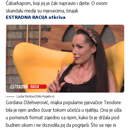
Čabarkapom, koji joj je čak napravio i djete. O ovom
skandalu mediji su mjesecima, brujali.
ESTRADNA RACIJA otkriva
Ljuba Pantović:foto Hypetv.rs
Gordana Džehverović, majka popularne pjevačice Teodore
bila je njen anđeo čuvar tokom učešća u rijalitiju. Ona je ušla
u pomenuti format zajedno sa njom, kako bi je držala pod
budnim okom i ne dozvolila joj da pogriješi. Što se nije ni