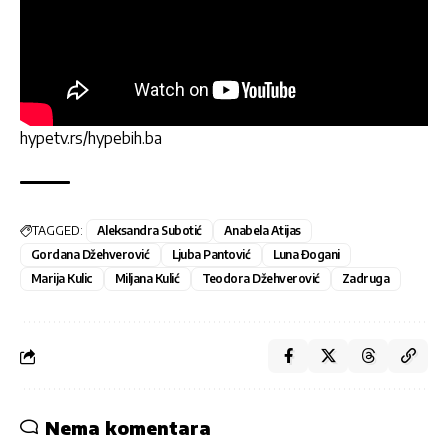
hypetv.rs/hypebih.ba
TAGGED:
Aleksandra Subotić
Anabela Atijas
Gordana Džehverović
Ljuba Pantović
Luna Đogani
Marija Kulic
Miljana Kulić
Teodora Džehverović
Zadruga
Nema komentara