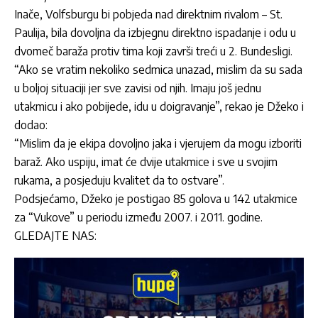
Inače, Volfsburgu bi pobjeda nad direktnim rivalom – St.
Paulija, bila dovoljna da izbjegnu direktno ispadanje i odu u
dvomeč baraža protiv tima koji završi treći u 2. Bundesligi.
“Ako se vratim nekoliko sedmica unazad, mislim da su sada
u boljoj situaciji jer sve zavisi od njih. Imaju još jednu
utakmicu i ako pobijede, idu u doigravanje”, rekao je Džeko i
dodao:
“Mislim da je ekipa dovoljno jaka i vjerujem da mogu izboriti
baraž. Ako uspiju, imat će dvije utakmice i sve u svojim
rukama, a posjeduju kvalitet da to ostvare”.
Podsjećamo, Džeko je postigao 85 golova u 142 utakmice
za “Vukove” u periodu između 2007. i 2011. godine.
GLEDAJTE NAS: