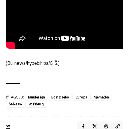
(Bulinews/hypebih.ba/G. Š.)
TAGGED:
Bundesliga
Edin Dzeko
Evropa
Njemaćka
Šalke 04
Volfsburg