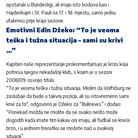
opstanak u Bundesligi, ali imaju isto bodova kao i
Hajdenhajm i St. Pauli na 17. i 18. mjestu, samo jednu
utakmicu prije kraja sezone.
Emotivni Edin Džeko: “To je veoma
teška i tužna situacija – sami su krivi
…”
Kapiten naše reprezentacije prokomentarisao je krizu koja
potresa njegov nekadašnji klub, s kojim je u sezoni
2008/09. osvojio titulu.
“To je veoma teška i tužna situacija. Mislim da Volfsburg ne
zaslužuje da bude u takvoj poziciji, ali su istovremeno sami
krivi za to“, odgovorio je Džeko za “Bulinews” i dodao:
“Ponekad možda ne mislite da se ovako nešto može
dogoditi kada imate tim kakav oni imaju, ali fudbal se kreće
brzo, i u jednom trenutku se možete naći u ovakvoj
situaciji”.