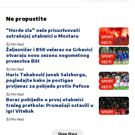
Ne propustite
“Horde zla” neće prisustvovati
sutrašnjoj utakmici u Mostaru
SPORT
VESTI
2 Min Read
Željezničar i BSK večeras na Grbavici
otvaraju novu sezonu nogometnog
SPORT
prvenstva BiH
VESTI
2 Min Read
Haris Tabaković junak Salzburga,
pogledajte kako je postigao
SPORT
prvijenac za pobjedu protiv Pafosa
VESTI
2 Min Read
Borac pobijedio u prvoj utakmici
trećeg pretkola: Promašaji ostavili u
igri Vitebsk
SPORT
3 Min Read
Show More