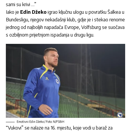
sami su krivi …”
Iako je
Edin Džeko
igrao ključnu ulogu u povratku Šalkea u
Bundesligu, njegov nekadašnji klub, gdje je i stekao renome
jednog od najboljih napadača Evrope, Volfsburg se suočava
s ozbiljnom prijetnjom ispadanja u drugu ligu.
Emotivni Edin Džeko / Foto: N/FSBiH
“Vukovi” se nalaze na 16. mjestu, koje vodi u baraž za