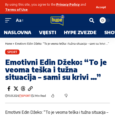
By using this site, you agree to the
Privacy Policy
and
Accept
Terms of Use
.
Aa
NASLOVNA
VIJESTI
HYPE ZVEZDE
SHO
Home
»
Emotivni Edin Džeko: “To je veoma teška i tužna situacija – sami su krivi …”
SPORT
Emotivni Edin Džeko: “To je
veoma teška i tužna
situacija – sami su krivi …”
15.05.2026
SPORT
2 Min Read
Emotivni Edin Džeko: “To je veoma teška i tužna situacija –