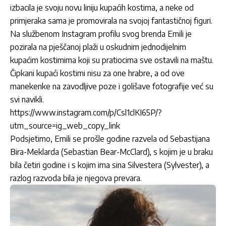
izbacila je svoju novu liniju kupaćih kostima, a neke od
primjeraka sama je promovirala na svojoj fantastičnoj figuri.
Na službenom Instagram profilu svog brenda Emili je
pozirala na pješčanoj plaži u oskudnim jednodijelnim
kupaćim kostimima koji su pratiocima sve ostavili na maštu.
Čipkani kupaći kostimi nisu za one hrabre, a od ove
manekenke na zavodljive poze i golišave fotografije već su
svi navikli.
https://www.instagram.com/p/Csl1clKI65P/?
utm_source=ig_web_copy_link
Podsjetimo, Emili se prošle godine razvela od Sebastijana
Bira-Meklarda (Sebastian Bear-McClard), s kojim je u braku
bila četiri godine i s kojim ima sina Silvestera (Sylvester), a
razlog razvoda bila je njegova prevara.