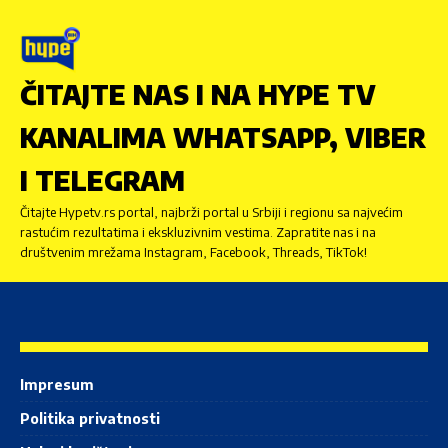
ČITAJTE NAS I NA HYPE TV
KANALIMA WHATSAPP, VIBER
I TELEGRAM
Čitajte Hypetv.rs portal, najbrži portal u Srbiji i regionu sa najvećim
rastućim rezultatima i ekskluzivnim vestima. Zapratite nas i na
društvenim mrežama Instagram, Facebook, Threads, TikTok!
Impresum
Politika privatnosti