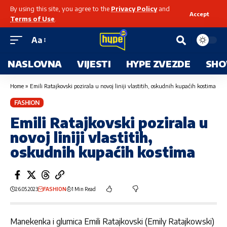
By using this site, you agree to the
Privacy Policy
and
Accept
Terms of Use
.
Aa
NASLOVNA
VIJESTI
HYPE ZVEZDE
SHO
Home
»
Emili Ratajkovski pozirala u novoj liniji vlastitih, oskudnih kupaćih kostima
FASHION
Emili Ratajkovski pozirala u
novoj liniji vlastitih,
oskudnih kupaćih kostima
26.05.2023
FASHION
1 Min Read
Manekenka i glumica Emili Ratajkovski (Emily Ratajkowski)