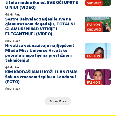
titulu modne ikone! SVE OČI UPRTE
SHOWBIZ
U NJU! (VIDEO)
2 Min Read
Sestre Bekvalac zasjenile sve na
glamuroznom događaju, TOTALNI
FASHION
GLAMUR! NIKAD VITKIJE I
SHOWBIZ
ELEGANTNIJE! (VIDEO)
1 Min Read
Hrvaticu već nazivaju najljepšom!
Mlada Miss Universe Hrvatske
pobrala simpatije na prestižnom
FASHION
takmičenju!
2 Min Read
KIM KARDAŠIJAN U KOŽI I LANCIMA!
Šok na crvenom tepihu u Londonu!
(FOTO)
FASHION
1 Min Read
Show More