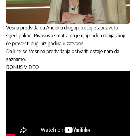
Vesna predviđa da Anđeli u drugoj i trećoj etapi života
slijedi pakao! Rivasova smatra da je njoj suđen robijaš koji
će provesti dugi niz godina u zatvoru!
Da li će se Vesnina predviđanja ostvariti ostaje nam da
saznamo.
BONUS VIDEO