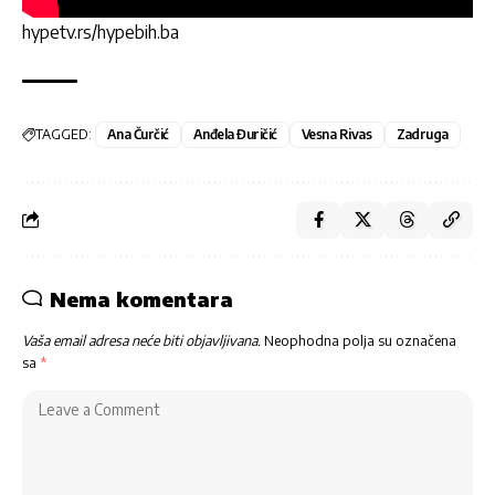
hypetv.rs/hypebih.ba
TAGGED:
Ana Čurčić
Anđela Đuričić
Vesna Rivas
Zadruga
Nema komentara
Vaša email adresa neće biti objavljivana.
Neophodna polja su označena
sa
*