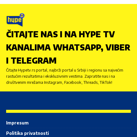
ČITAJTE NAS I NA HYPE TV
KANALIMA WHATSAPP, VIBER
I TELEGRAM
Čitajte Hypetv.rs portal, najbrži portal u Srbiji i regionu sa najvećim
rastućim rezultatima i ekskluzivnim vestima. Zapratite nas i na
društvenim mrežama Instagram, Facebook, Threads, TikTok!
Impresum
Politika privatnosti