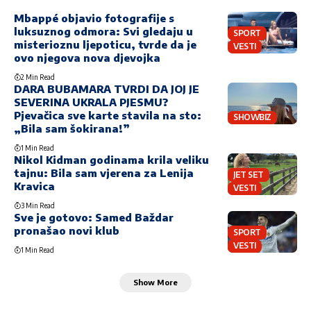
Mbappé objavio fotografije s
luksuznog odmora: Svi gledaju u
SPORT
misterioznu ljepoticu, tvrde da je
VESTI
ovo njegova nova djevojka
2 Min Read
DARA BUBAMARA TVRDI DA JOJ JE
SEVERINA UKRALA PJESMU?
Pjevačica sve karte stavila na sto:
SHOWBIZ
„Bila sam šokirana!”
1 Min Read
Nikol Kidman godinama krila veliku
tajnu: Bila sam vjerena za Lenija
JET SET
Kravica
VESTI
3 Min Read
Sve je gotovo: Samed Baždar
pronašao novi klub
SPORT
VESTI
1 Min Read
Show More