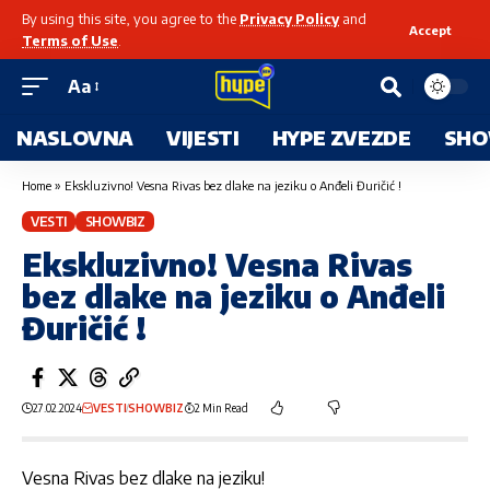
By using this site, you agree to the
Privacy Policy
and
Accept
Terms of Use
.
Aa
NASLOVNA
VIJESTI
HYPE ZVEZDE
SHO
Home
»
Ekskluzivno! Vesna Rivas bez dlake na jeziku o Anđeli Đuričić !
VESTI
SHOWBIZ
Ekskluzivno! Vesna Rivas
bez dlake na jeziku o Anđeli
Đuričić !
27.02.2024
VESTI
SHOWBIZ
2 Min Read
Vesna Rivas bez dlake na jeziku!