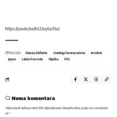
https://youtu.be/bGDuySe3SuI
TAGGED:
Alessia Elefante
Gianluigi Donnarumma
Incident
Japan
Lakše Povrede
Pljačka
PSG
Nema komentara
Vaša email adresa neće biti objavljivana.
Neophodna polja su označena
sa
*