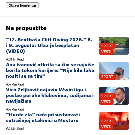
Ne propustite
“12. Bentbaša Cliff Diving 2026.” 8.
i 9. avgusta: Ulaz je besplatan
SPORT
(VIDEO)
VESTI
3 Min Read
Ana Ivanović otkrila sa čim se najviše
borila tokom karijere: “Nije bilo lako
nositi se sa tim“
SPORT
4 Min Read
Vico Zeljković najavio Wwin ligu i
poslao poruke klubovima, sudijama i
SPORT
navijačima
VESTI
4 Min Read
“Horde zla” neće prisustvovati
sutrašnjoj utakmici u Mostaru
SPORT
VESTI
2 Min Read