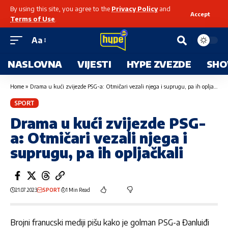
By using this site, you agree to the
Privacy Policy
and
Accept
Terms of Use
.
Aa
NASLOVNA
VIJESTI
HYPE ZVEZDE
SHO
Home
»
Drama u kući zvijezde PSG-a: Otmičari vezali njega i suprugu, pa ih opljačkali
SPORT
Drama u kući zvijezde PSG-
a: Otmičari vezali njega i
suprugu, pa ih opljačkali
21.07.2023
SPORT
1 Min Read
Brojni franucski mediji pišu kako je golman PSG-a Đanluiđi