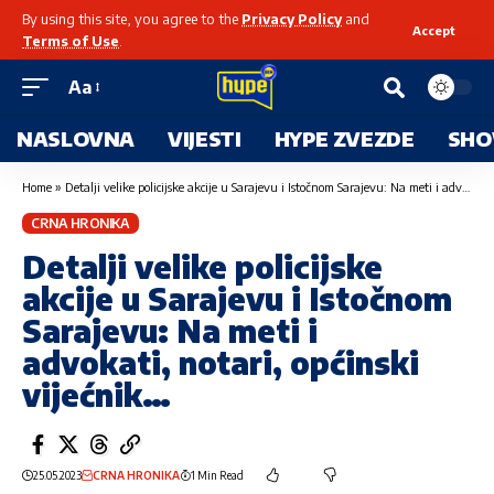
By using this site, you agree to the
Privacy Policy
and
Accept
Terms of Use
.
Aa
NASLOVNA
VIJESTI
HYPE ZVEZDE
SHO
Home
»
Detalji velike policijske akcije u Sarajevu i Istočnom Sarajevu: Na meti i advokati, notari, općinski vijećnik…
CRNA HRONIKA
Detalji velike policijske
akcije u Sarajevu i Istočnom
Sarajevu: Na meti i
advokati, notari, općinski
vijećnik…
25.05.2023
CRNA HRONIKA
1 Min Read