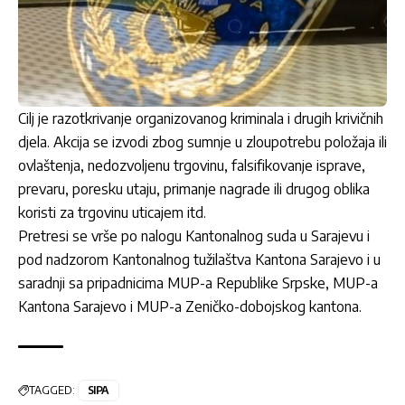
Cilj je razotkrivanje organizovanog kriminala i drugih krivičnih
djela. Akcija se izvodi zbog sumnje u zloupotrebu položaja ili
ovlaštenja, nedozvoljenu trgovinu, falsifikovanje isprave,
prevaru, poresku utaju, primanje nagrade ili drugog oblika
koristi za trgovinu uticajem itd.
Pretresi se vrše po nalogu Kantonalnog suda u Sarajevu i
pod nadzorom Kantonalnog tužilaštva Kantona Sarajevo i u
saradnji sa pripadnicima MUP-a Republike Srpske, MUP-a
Kantona Sarajevo i MUP-a Zeničko-dobojskog kantona.
TAGGED:
SIPA