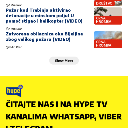
DRUŠTVO
2 Min Read
Požar kod Trebinja aktivirao
detonacije u minskom polju! U
CRNA
pomoć stigao i helikopter (VIDEO)
HRONIKA
2 Min Read
Zatvorena obilaznica oko Bijeljine
zbog velikog požara (VIDEO)
CRNA
HRONIKA
1 Min Read
Show More
ČITAJTE NAS I NA HYPE TV
KANALIMA WHATSAPP, VIBER