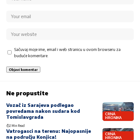
Sačuvaj moje ime, email i web stranicu u ovom browseru za
buduće komentare.
Ne propustite
Vozač iz Sarajeva podlegao
povredama nakon sudara kod
CRNA
Tomislavgrada
HRONIKA
2 Min Read
Vatrogasci na terenu: Najopasnije
CRNA
na području Konjica!
HRONIKA