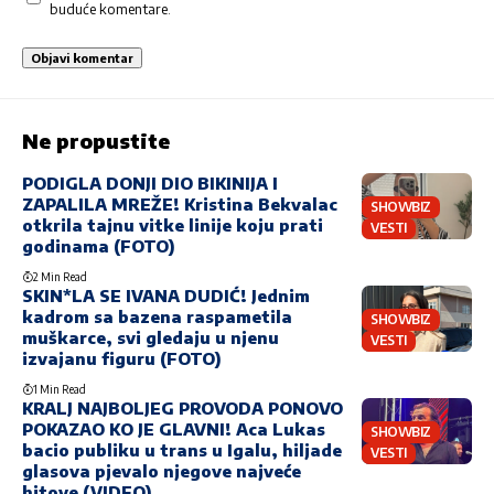
buduće komentare.
Ne propustite
PODIGLA DONJI DIO BIKINIJA I
ZAPALILA MREŽE! Kristina Bekvalac
SHOWBIZ
otkrila tajnu vitke linije koju prati
VESTI
godinama (FOTO)
2 Min Read
SKIN*LA SE IVANA DUDIĆ! Jednim
kadrom sa bazena raspametila
SHOWBIZ
muškarce, svi gledaju u njenu
VESTI
izvajanu figuru (FOTO)
1 Min Read
KRALJ NAJBOLJEG PROVODA PONOVO
POKAZAO KO JE GLAVNI! Aca Lukas
SHOWBIZ
bacio publiku u trans u Igalu, hiljade
VESTI
glasova pjevalo njegove najveće
hitove (VIDEO)