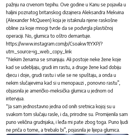
pažnju na crvenom tepihu. Ove godine u Kanu se pojavila u
haljini poznatog britanskog dizajnera Aleksandra Mekvina
(Alexander McQueen) koja je istaknula njene raskošne
obline za koje mnogi tvrde da se podvrgla plastičnoj
operaciji. No, glumica to oštro demantuje.
https://www.instagram.com/p/Csoakw1tYXP/?
utm_source=ig_web_copy_link
“Nekim ženama se smanjuju. Ali postoje neke žene koje
kad se udebljaju, grudi im rastu, a druge žene kad dobiju
djecu i doje, grudi rastu i više se ne spuštaju, a onda u
nekim slučajevima kad si u menopauzi , ponovno rastu”,
objasnila je američko-meksička glumica u jednom od
intervjua.
“Ja sam jednostavno jedna od onih sretnica kojoj su u
svakom tom slučaju rasle, i da, prirodne su. Promijenila sam
puno veličina grudnjaka, i leđa mi pate zbog toga. Puno ljudi
ne priča o tome, a trebalo bi”, pojasnila je lijepa glumica.