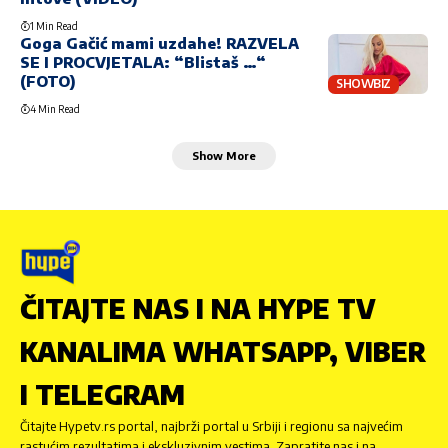
1 Min Read
Goga Gačić mami uzdahe! RAZVELA
SE I PROCVJETALA: “Blistaš …“
(FOTO)
SHOWBIZ
4 Min Read
Show More
ČITAJTE NAS I NA HYPE TV
KANALIMA WHATSAPP, VIBER
I TELEGRAM
Čitajte Hypetv.rs portal, najbrži portal u Srbiji i regionu sa najvećim
rastućim rezultatima i ekskluzivnim vestima. Zapratite nas i na