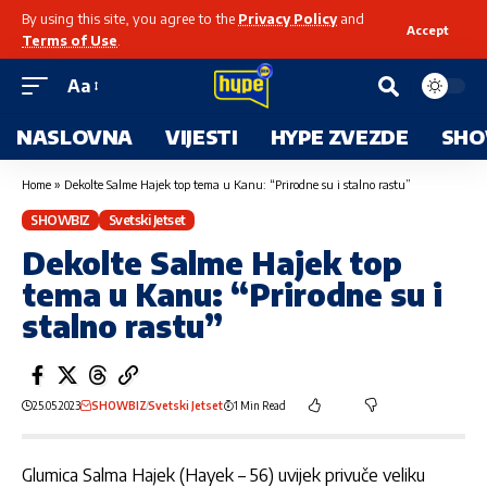
By using this site, you agree to the
Privacy Policy
and
Accept
Terms of Use
.
Aa
NASLOVNA
VIJESTI
HYPE ZVEZDE
SHO
Home
»
Dekolte Salme Hajek top tema u Kanu: “Prirodne su i stalno rastu”
SHOWBIZ
Svetski Jetset
Dekolte Salme Hajek top
tema u Kanu: “Prirodne su i
stalno rastu”
25.05.2023
SHOWBIZ
Svetski Jetset
1 Min Read
Glumica Salma Hajek (Hayek – 56) uvijek privuče veliku