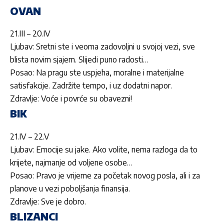
OVAN
21.III – 20.IV
Ljubav: Sretni ste i veoma zadovoljni u svojoj vezi, sve
blista novim sjajem. Slijedi puno radosti…
Posao: Na pragu ste uspjeha, moralne i materijalne
satisfakcije. Zadržite tempo, i uz dodatni napor.
Zdravlje: Voće i povrće su obavezni!
BIK
21.IV – 22.V
Ljubav: Emocije su jake. Ako volite, nema razloga da to
krijete, najmanje od voljene osobe…
Posao: Pravo je vrijeme za početak novog posla, ali i za
planove u vezi poboljšanja finansija.
Zdravlje: Sve je dobro.
BLIZANCI