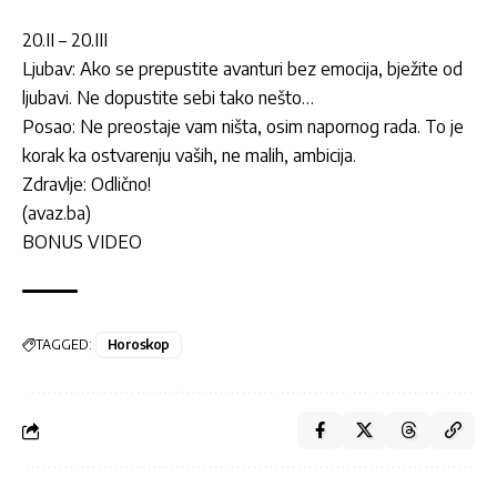
20.II – 20.III
Ljubav: Ako se prepustite avanturi bez emocija, bježite od
ljubavi. Ne dopustite sebi tako nešto…
Posao: Ne preostaje vam ništa, osim napornog rada. To je
korak ka ostvarenju vaših, ne malih, ambicija.
Zdravlje: Odlično!
(
avaz.ba
)
BONUS VIDEO
TAGGED:
Horoskop