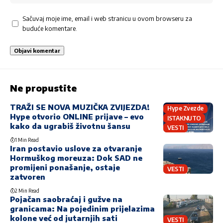
Sačuvaj moje ime, email i web stranicu u ovom browseru za
buduće komentare.
Ne propustite
TRAŽI SE NOVA MUZIČKA ZVIJEZDA!
Hype Zvezde
Hype otvorio ONLINE prijave – evo
ISTAKNUTO
kako da ugrabiš životnu šansu
VESTI
1 Min Read
Iran postavio uslove za otvaranje
Hormuškog moreuza: Dok SAD ne
promijeni ponašanje, ostaje
VESTI
zatvoren
2 Min Read
Pojačan saobraćaj i gužve na
granicama: Na pojedinim prijelazima
kolone već od jutarnjih sati
VESTI