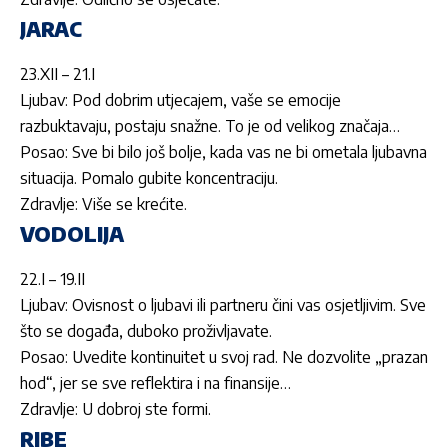
JARAC
23.XII – 21.I
Ljubav: Pod dobrim utjecajem, vaše se emocije
razbuktavaju, postaju snažne. To je od velikog značaja…
Posao: Sve bi bilo još bolje, kada vas ne bi ometala ljubavna
situacija. Pomalo gubite koncentraciju.
Zdravlje: Više se krećite.
VODOLIJA
22.I – 19.II
Ljubav: Ovisnost o ljubavi ili partneru čini vas osjetljivim. Sve
što se događa, duboko proživljavate.
Posao: Uvedite kontinuitet u svoj rad. Ne dozvolite „prazan
hod“, jer se sve reflektira i na finansije…
Zdravlje: U dobroj ste formi.
RIBE