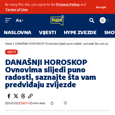
By using this site, you agree to the
Privacy Policy
and
Accept
Terms of Use
.
Aa
NASLOVNA
VIJESTI
HYPE ZVEZDE
SHO
Home
»
DANAŠNJI HOROSKOP Ovnovima slijedi puno radosti, saznajte šta vam predviđaju zvijezde
VESTI
DANAŠNJI HOROSKOP
Ovnovima slijedi puno
radosti, saznajte šta vam
predviđaju zvijezde
26.05.2023
VESTI
4 Min Read