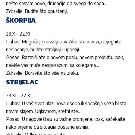
nešto sasvim novo, drugačije od svega do sada…
Zdravlje: Budite što opušteniji.
ŠKORPIJA
23.X – 22.XI
Ljubav: Moguća je nova ljubav. Ako ste u vezi, izbjegnite
neslaganje, budite strpljiviji i uporniji.
Posao: Razmišljate o novom poslu, novom projektu. Ipak,
najviše vas muče nesporazumi sa kolegama…
Zdravlje: Boravite što više na zraku.
STRIJELAC
23.XI – 22.XII
Ljubav: U vaš život ulazi nova osoba ili sadašnja veza blista
novim sjajem. Uglavnom, sretni ste…
Posao: U nagovještaju su važne promjene. Ipak, sačekajte
neko vrijeme da situacija postane jasnija.
Zdravlje: Odlično se osjećate.