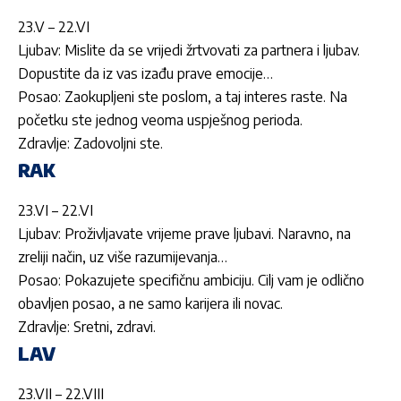
23.V – 22.VI
Ljubav: Mislite da se vrijedi žrtvovati za partnera i ljubav.
Dopustite da iz vas izađu prave emocije…
Posao: Zaokupljeni ste poslom, a taj interes raste. Na
početku ste jednog veoma uspješnog perioda.
Zdravlje: Zadovoljni ste.
RAK
23.VI – 22.VI
Ljubav: Proživljavate vrijeme prave ljubavi. Naravno, na
zreliji način, uz više razumijevanja…
Posao: Pokazujete specifičnu ambiciju. Cilj vam je odlično
obavljen posao, a ne samo karijera ili novac.
Zdravlje: Sretni, zdravi.
LAV
23.VII – 22.VIII