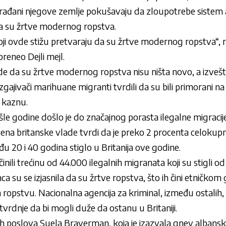
građani njegove zemlje pokušavaju da zloupotrebe sistem 
da su žrtve modernog ropstva.
koji ovde stižu pretvaraju da su žrtve modernog ropstva“,
reneo Dejli mejl.
rde da su žrtve modernog ropstva nisu ništa novo, a izvešt
zgajivači marihuane migranti tvrdili da su bili primorani 
i kaznu.
 godine došlo je do značajnog porasta ilegalne migracije 
ocena britanske vlade tvrdi da je preko 2 procenta celoku
u 20 i 40 godina stiglo u Britanija ove godine.
inili trećinu od 44.000 ilegalnih migranata koji su stigli 
ca su se izjasnila da su žrtve ropstva, što ih čini etničko
pstvu. Nacionalna agencija za kriminal, između ostalih, 
vrdnje da bi mogli duže da ostanu u Britaniji.
ih poslova Suela Braverman, koja je izazvala gnev albansk