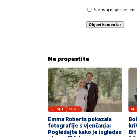
Sačuvaj moje ime, em
Ne propustite
JET SET
VESTI
VES
Emma Roberts pokazala
Bok
fotografije s vjenčanja:
kri
Pogledajte kako je izgledao
Bit