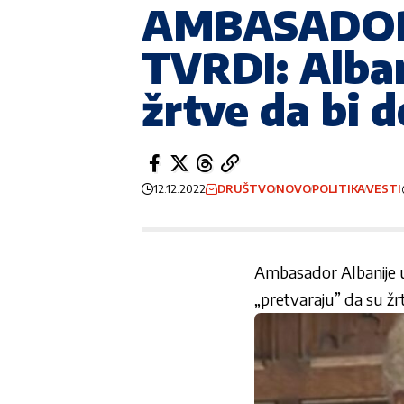
AMBASADOR 
TVRDI: Alban
žrtve da bi do
12.12.2022
DRUŠTVO
NOVO
POLITIKA
VESTI
Ambasador Albanije u
„pretvaraju” da su žr