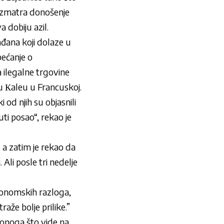
razmatra donošenje
dobiju azil.
ađana koji dolaze u
bećanje o
a ilegalne trgovine
 Кaleu u Francuskoj.
od njih su objasnili
uti posao“, rekao je
 a zatim je rekao da
 Ali posle tri nedelje
ekonomskih razloga,
raže bolje prilike.”
 onoga što vide na