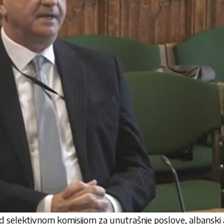
d selektivnom komisijom za unutrašnje poslove, albansk