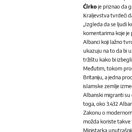
Ćirko
je priznao da 
Кraljevstva tvrdeći 
„Izgleda da se ljudi 
komentarima koje je p
Albanci koji lažno tv
ukazuju na to da bi u
tržištu kako bi izbegl
Međutim, tokom prošle
Britaniju, a jedna pr
islamske zemlje izmeđ
Albanski migranti su č
toga, oko 3.432 Alban
Zakonu o modernom ro
možda koriste takve t
Ministarka unutrašnj