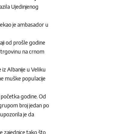
azila Ujedinjenog
 rekao je ambasador u
aji od prošle godine
na trgovinu na crnom
iz Albanije u Veliku
pne muške populacije
od početka godine. Od
m grupom broj jedan po
upozorila je da
e zajednice tako što