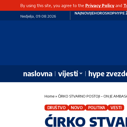
By using this site, you agree to the
Privacy Policy
and
T
NAJNOVIJE
HOROSKOP
HYPE 
Nedjelja, 09.08.2026
naslovna
vijesti
hype zvezd
Home
»
ĆIRKO STVARNO POSTOJI – ON JE AMBASADOR 
DRUŠTVO
NOVO
POLITIKA
VESTI
ĆIRKO STVA