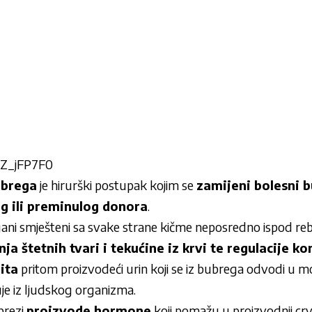
3Z_jFP7F0
ubrega
je hirurški postupak kojim se
zamijeni bolesni 
g ili preminulog donora
.
gani smješteni sa svake strane kičme neposredno ispod re
anja štetnih tvari i tekućine iz krvi te regulacije k
ita
pritom proizvodeći urin koji se iz bubrega odvodi u m
je iz ljudskog organizma.
brezi
proizvode hormone
koji pomažu u proizvodnji crv