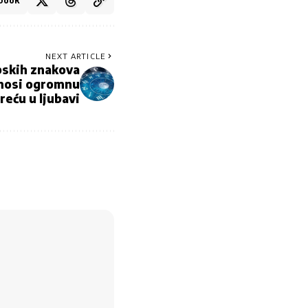
book
NEXT ARTICLE
pskih znakova
onosi ogromnu
reću u ljubavi