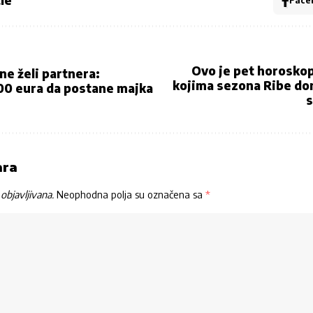
le
Face
Ovo je pet horosko
ne želi partnera:
kojima sezona Ribe d
000 eura da postane majka
s
ara
objavljivana.
Neophodna polja su označena sa
*