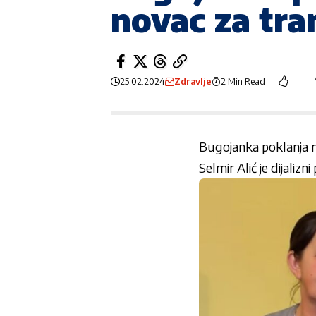
novac za tra
25.02.2024
Zdravlje
2 Min Read
Bugojanka poklanja 
Selmir Alić je dijalizni