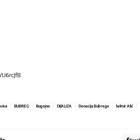
VU6rcJf8
vina
BUBREG
Bugojno
DIJALIZA
Donacija Bubrega
Selmir Alić