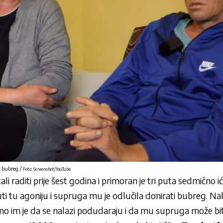
 bubreg /
Foto: Screenshot/YouTube
i raditi prije šest godina i primoran je tri puta sedmično ići 
nuti tu agoniju i supruga mu je odlučila donirati bubreg. N
čeno im je da se nalazi podudaraju i da mu supruga može bit