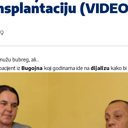
nsplantaciju (VIDEO
mužu bubreg, ali…
 pacijent iz
Bugojna
koji godinama ide na
dijalizu
kako bi 