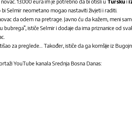
je novac. 13.000 eura im je potrebno da bi otišli u
Tursku
i
i
bi Selmir neometano mogao nastaviti živjeti i raditi.
novac da odem na pretrage. Javno ću da kažem, meni sam
ju bubrega”, ističe Selmir i dodaje da ima priznanice od sv
c.
otišao za preglede… Također, ističe da ga komšije iz Bugoj
portaži YouTube kanala Srednja Bosna Danas: