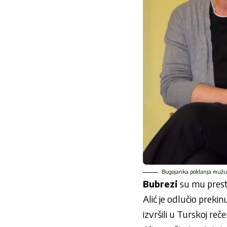
Bugojanka poklanja mužu
Bubrezi
su mu prestal
Alić je odlučio preki
izvršili u Turskoj re