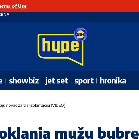
erms of Use
.
ŽENA
e
showbiz
jet set
sport
hronika
ju novac za transplantaciju (VIDEO)
oklanja mužu bubreg