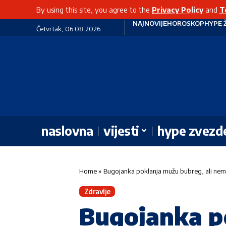
By using this site, you agree to the
Privacy Policy
and
T
NAJNOVIJE
HOROSKOP
HYPE 
Četvrtak, 06.08.2026
naslovna
vijesti
hype zvezd
Home
»
Bugojanka poklanja mužu bubreg, ali nema
Zdravlje
Bugojanka p