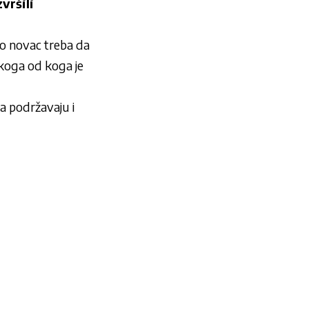
zvršili
o novac treba da
akoga od koga je
na podržavaju i