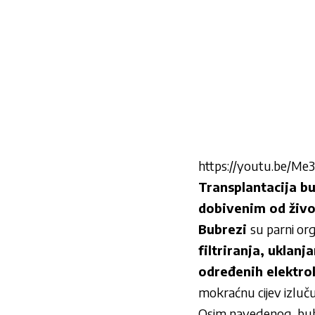
https://youtu.be/Me
Transplantacija b
dobivenim od živo
Bubrezi
su parni or
filtriranja, uklanj
određenih elektrol
mokraćnu cijev izluču
Osim navedenog, bu