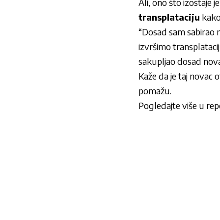
Ali, ono što izostaje 
transplataciju
kako 
“Dosad sam sabirao 
izvršimo transplataci
sakupljao dosad nova
Kaže da je taj novac 
pomažu.
Pogledajte više u re