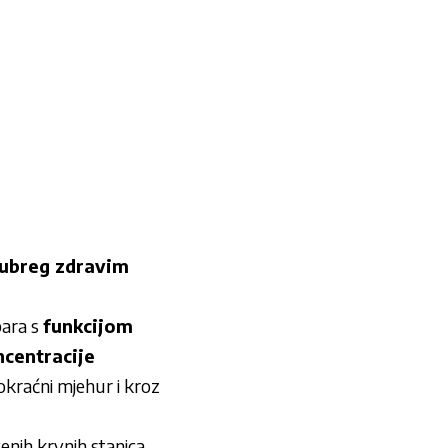
bubreg zdravim
bara s
funkcijom
oncentracije
okraćni mjehur i kroz
enih krvnih stanica