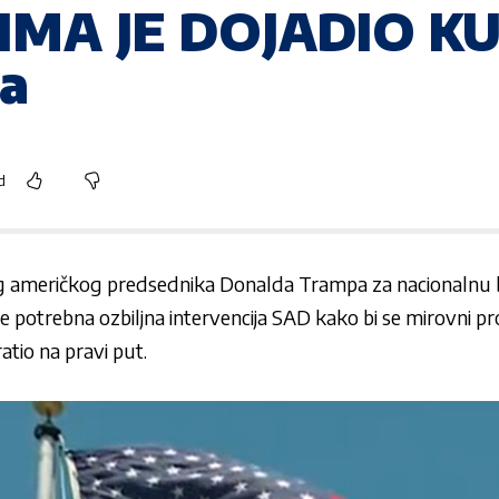
MA JE DOJADIO KUR
a
d
g američkog predsednika Donalda Trampa za nacionalnu
je potrebna ozbiljna intervencija SAD kako bi se mirovni p
atio na pravi put.