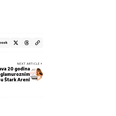
book
NEXT ARTICLE
ava 20 godina
e glamuroznim
u Štark Areni