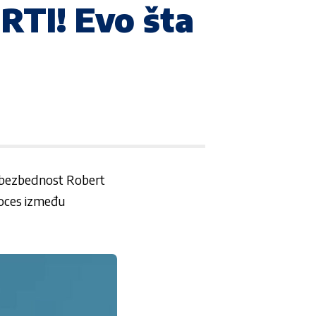
TI! Evo šta
 bezbednost Robert
roces između