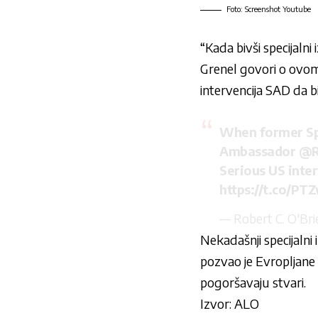
Foto: Screenshot Youtube
“Kada bivši specijaln
Grenel govori o ovom 
intervencija SAD da bi
When former Spe
Ambassador
@R
Serious US inter
https://t.co/P
— Robert C. O'Br
Nekadašnji specijalni
pozvao je Evropljane 
pogoršavaju stvari.
Izvor: ALO