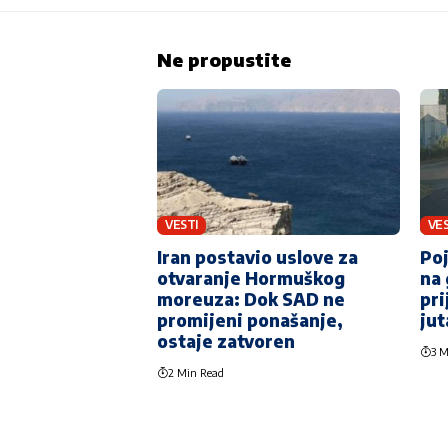
Ne propustite
VESTI
VES
Iran postavio uslove za
Poj
otvaranje Hormuškog
na 
moreuza: Dok SAD ne
pri
promijeni ponašanje,
jut
ostaje zatvoren
3 M
2 Min Read