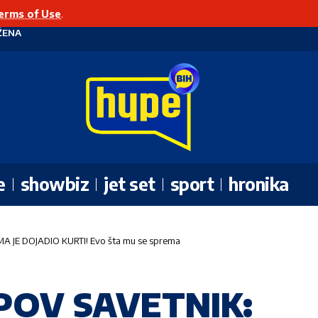
erms of Use
.
ŽENA
e
showbiz
jet set
sport
hronika
 JE DOJADIO KURTI! Evo šta mu se sprema
POV SAVETNIK: