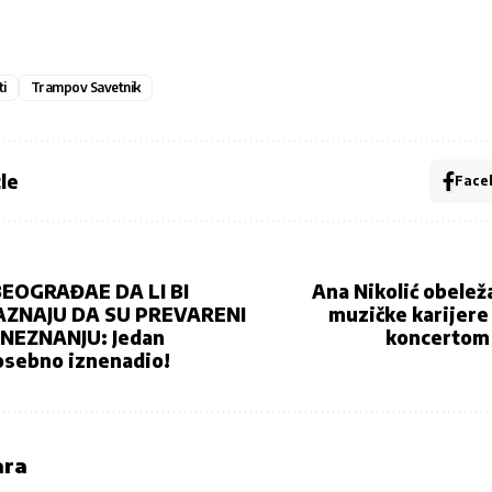
ti
Trampov Savetnik
le
Face
BEOGRAĐAE DA LI BI
Ana Nikolić obelež
AZNAJU DA SU PREVARENI
muzičke karijer
U NEZNANJU: Jedan
koncertom 
osebno iznenadio!
ara