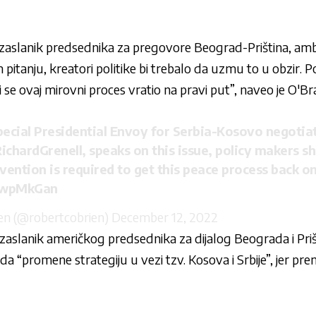
i izaslanik predsednika za pregovore Beograd-Priština, a
pitanju, kreatori politike bi trebalo da uzmu to u obzir. Po
 se ovaj mirovni proces vratio na pravi put”, naveo je O'Br
cial Presidential Envoy for Serbia-Kosovo negotiat
ichardGrenell
, speaks on this issue, policy makers s
vention is required to get this peace process back on
TZwpMkGan
ien (@robertcobrien)
December 12, 2022
 izaslanik američkog predsednika za dijalog Beograda i Pri
da “promene strategiju u vezi tzv. Kosova i Srbije”, jer 