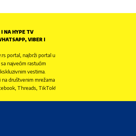
 I NA HYPE TV
HATSAPP, VIBER I
.rs portal, najbrži portal u
nu sa najvećim rastućim
ekskluzivnim vestima.
 i na društvenim mrežama
cebook, Threads, TikTok!