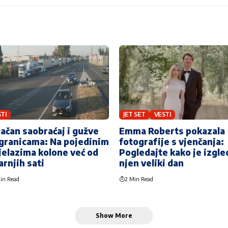
TI
JET SET
VESTI
ačan saobraćaj i gužve
Emma Roberts pokazala
granicama: Na pojedinim
fotografije s vjenčanja:
jelazima kolone već od
Pogledajte kako je izgl
arnjih sati
njen veliki dan
in Read
2 Min Read
Show More