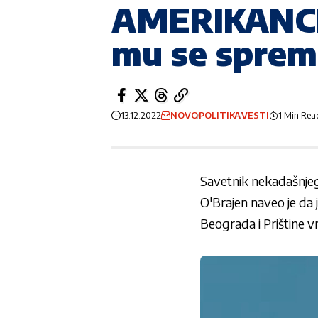
AMERIKANCI
mu se sprem
13.12.2022
NOVO
POLITIKA
VESTI
1 Min Rea
Savetnik nekadašnje
O'Brajen naveo je da 
Beograda i Prištine vr