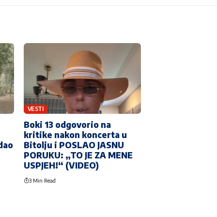
VESTI
Boki 13 odgovorio na
kritike nakon koncerta u
edao
Bitolju i POSLAO JASNU
PORUKU: „TO JE ZA MENE
USPJEH!“ (VIDEO)
3 Min Read