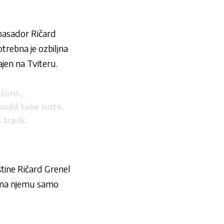
mbasador Ričard
trebna je ozbiljna
ajen na Tviteru.
ions,
hould take note.
 track.
štine Ričard Grenel
prema njemu samo