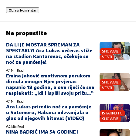
Ne propustite
DA LI JE MOSTAR SPREMAN ZA
SPEKTAKL?! Aca Lukas večeras stiže
SHOWBIZ
na stadion Kantarevac, očekuje se
VESTI
noć za pamćenje!
1 Min Read
Emina Jahović emotivnom porukom
dirnula mnoge: Njen prvjenac
SHOWBIZ
napunio 18 godina, a ove riječi će sve
VESTI
rasplakati: „Idi i ispiši svoju priču…“
1 Min Read
Aca Lukas priredio noć za pamćenje
u Sutomoru, Habana odzvanjala u
ISTAKNUTO
glas od njegovih hitova! (VIDEO)
SHOWBIZ
2 Min Read
NINA BADRIĆ IMA 54 GODINE I