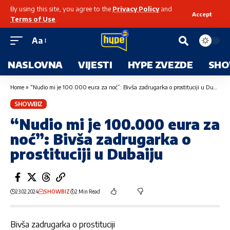
By using this site, you agree to the
Privacy Policy
and
Accept
Terms of Use
.
Aa
NASLOVNA
VIJESTI
HYPE ZVEZDE
SHO
Home
»
“Nudio mi je 100.000 eura za noć”: Bivša zadrugarka o prostituciji u Dubaiju
SHOWBIZ
“Nudio mi je 100.000 eura za
noć”: Bivša zadrugarka o
prostituciji u Dubaiju
23.02.2024
SHOWBIZ
2 Min Read
Bivša zadrugarka o prostituciji