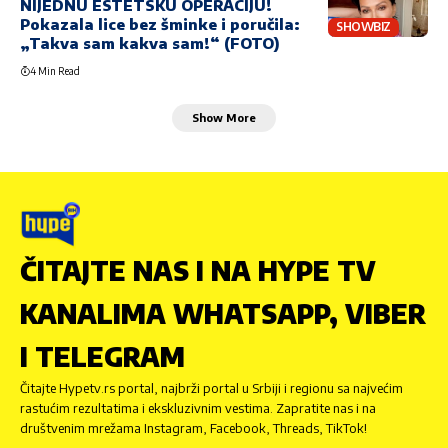
NIJEDNU ESTETSKU OPERACIJU!
Pokazala lice bez šminke i poručila:
SHOWBIZ
„Takva sam kakva sam!“ (FOTO)
4 Min Read
Show More
ČITAJTE NAS I NA HYPE TV
KANALIMA WHATSAPP, VIBER
I TELEGRAM
Čitajte Hypetv.rs portal, najbrži portal u Srbiji i regionu sa najvećim
rastućim rezultatima i ekskluzivnim vestima. Zapratite nas i na
društvenim mrežama Instagram, Facebook, Threads, TikTok!