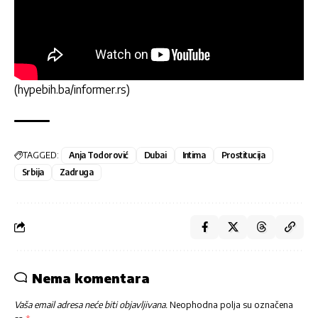
(hypebih.ba/informer.rs)
TAGGED:
Anja Todorović
Dubai
Intima
Prostitucija
Srbija
Zadruga
Nema komentara
Vaša email adresa neće biti objavljivana.
Neophodna polja su označena