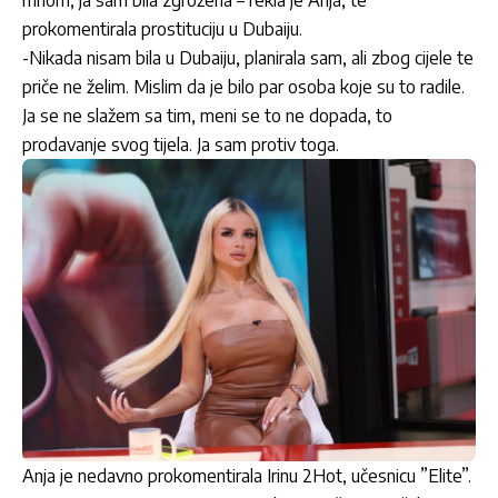
mnom, ja sam bila zgrožena – rekla je Anja, te
prokomentirala prostituciju u Dubaiju.
-Nikada nisam bila u Dubaiju, planirala sam, ali zbog cijele te
priče ne želim. Mislim da je bilo par osoba koje su to radile.
Ja se ne slažem sa tim, meni se to ne dopada, to
prodavanje svog tijela. Ja sam protiv toga.
Anja je nedavno prokomentirala Irinu 2Hot, učesnicu ”Elite”.