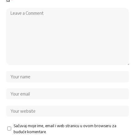
sa
*
Sačuvaj moje ime, email i web stranicu u ovom browseru za
buduće komentare.