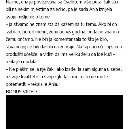
Naime, ona je povezivana sa Cveletom više puta, čak su i
bili na nekim mjestima zajedno, pa je sada Anja iznijela
svoje mišljenje o tome.
– Ja stvarno ne znam šta da kažem na tu temu. Ako bi on
izabrao, pored mene, ženu od 45 godina, onda ne znam o
čemu pričamo. Ne bih ja komentarisala to što je bilo,
stvarno joj ne bih davala na značaju. Na taj način ću joj samo
produžiti učešće, a vidim da ima veliku želju da ide kući –
rekla je i dodala:
– Ne plašim se ja nje čak i ako izađe. Ja sam sigurna u sebe,
u svoje kvalitete, u svoj izgleda i niko mi to ne može
poremetiti – rekala je Anja.
BONUS VIDEO