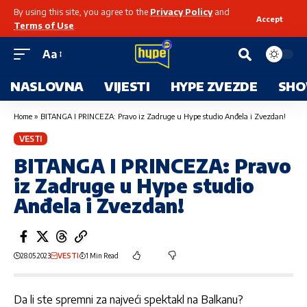
By using this site, you agree to the
Privacy Policy
and
Accept
Terms of Use
.
Aa
NASLOVNA
VIJESTI
HYPE ZVEZDE
SHO
Home
»
BITANGA I PRINCEZA: Pravo iz Zadruge u Hype studio Anđela i Zvezdan!
VESTI
BITANGA I PRINCEZA: Pravo
iz Zadruge u Hype studio
Anđela i Zvezdan!
28.05.2023
VESTI
1 Min Read
Da li ste spremni za najveći spektakl na Balkanu?