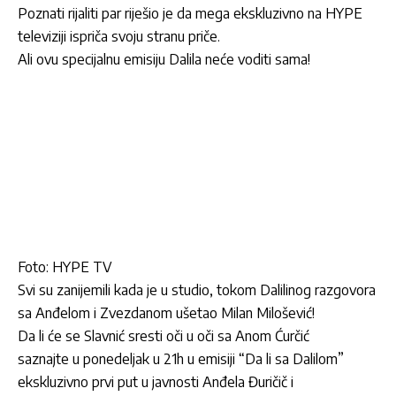
Poznati rijaliti par riješio je da mega ekskluzivno na HYPE
televiziji ispriča svoju stranu priče.
Ali ovu specijalnu emisiju Dalila neće voditi sama!
Foto: HYPE TV
Svi su zanijemili kada je u studio, tokom Dalilinog razgovora
sa Anđelom i Zvezdanom ušetao Milan Milošević!
Da li će se Slavnić sresti oči u oči sa Anom Ćurčić
saznajte u ponedeljak u 21h u emisiji “Da li sa Dalilom”
ekskluzivno prvi put u javnosti Anđela Đuričič i