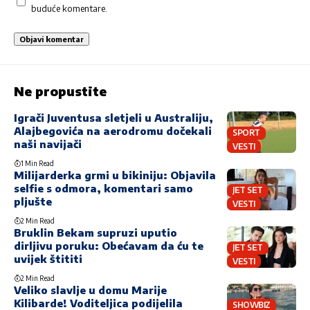
buduće komentare.
Ne propustite
Igrači Juventusa sletjeli u Australiju,
Alajbegovića na aerodromu dočekali
SPORT
naši navijači
VESTI
1 Min Read
Milijarderka grmi u bikiniju: Objavila
selfie s odmora, komentari samo
JET SET
pljušte
VESTI
2 Min Read
Bruklin Bekam supruzi uputio
dirljivu poruku: Obećavam da ću te
JET SET
uvijek štititi
VESTI
2 Min Read
Veliko slavlje u domu Marije
Kilibarde! Voditeljica podijelila
SHOWBIZ