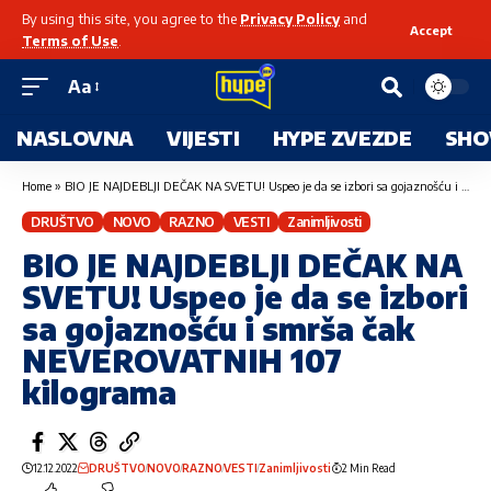
By using this site, you agree to the
Privacy Policy
and
Accept
Terms of Use
.
Aa
NASLOVNA
VIJESTI
HYPE ZVEZDE
SHO
Home
»
BIO JE NAJDEBLJI DEČAK NA SVETU! Uspeo je da se izbori sa gojaznošću i smrša čak NEVEROVATNIH 107 kilograma
DRUŠTVO
NOVO
RAZNO
VESTI
Zanimljivosti
BIO JE NAJDEBLJI DEČAK NA
SVETU! Uspeo je da se izbori
sa gojaznošću i smrša čak
NEVEROVATNIH 107
kilograma
12.12.2022
DRUŠTVO
NOVO
RAZNO
VESTI
Zanimljivosti
2 Min Read