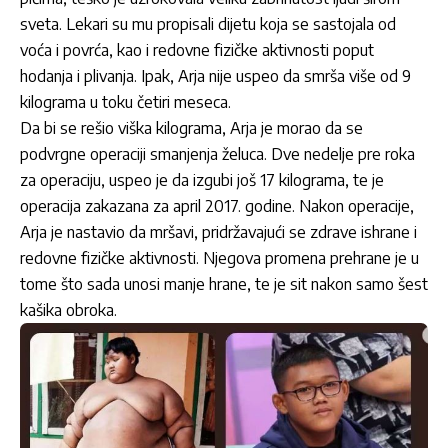
sveta. Lekari su mu propisali dijetu koja se sastojala od
voća i povrća, kao i redovne fizičke aktivnosti poput
hodanja i plivanja. Ipak, Arja nije uspeo da smrša više od 9
kilograma u toku četiri meseca.
Da bi se rešio viška kilograma, Arja je morao da se
podvrgne operaciji smanjenja želuca. Dve nedelje pre roka
za operaciju, uspeo je da izgubi još 17 kilograma, te je
operacija zakazana za april 2017. godine. Nakon operacije,
Arja je nastavio da mršavi, pridržavajući se zdrave ishrane i
redovne fizičke aktivnosti. Njegova promena prehrane je u
tome što sada unosi manje hrane, te je sit nakon samo šest
kašika obroka.