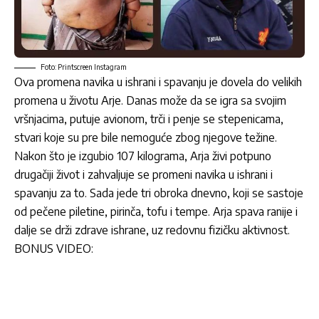
Foto: Printscreen Instagram
Ova promena navika u ishrani i spavanju je dovela do velikih
promena u životu Arje. Danas može da se igra sa svojim
vršnjacima, putuje avionom, trči i penje se stepenicama,
stvari koje su pre bile nemoguće zbog njegove težine.
Nakon što je izgubio 107 kilograma, Arja živi potpuno
drugačiji život i zahvaljuje se promeni navika u ishrani i
spavanju za to. Sada jede tri obroka dnevno, koji se sastoje
od pečene piletine, pirinča, tofu i tempe. Arja spava ranije i
dalje se drži zdrave ishrane, uz redovnu fizičku aktivnost.
BONUS VIDEO: