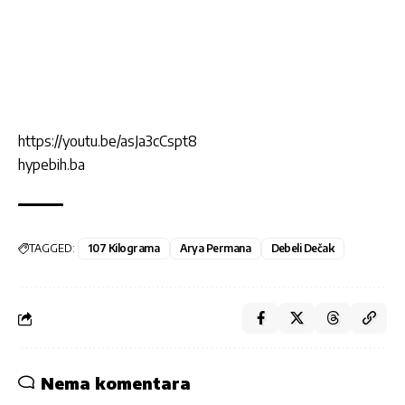
https://youtu.be/asJa3cCspt8
hypebih.ba
TAGGED:
107 Kilograma
Arya Permana
Debeli Dečak
Nema komentara