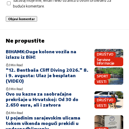
Sačuvaj moje ime, email i web stranicu u ovom browseru za
buduće komentare.
Ne propustite
BIHAMK:Duge kolone vozila na
DRUŠTVO
izlazu iz BiH!
Servisne
Informacije
3 Min Read
“12. Bentbaša Cliff Diving 2026.” 8.
i 9. avgusta: Ulaz je besplatan
SPORT
(VIDEO)
VESTI
3 Min Read
Ovo su kazne za saobraćajne
prekršaje u Hrvatskoj: Od 30 do
DRUŠTVO
2.650 eura, ali i zatvora
VESTI
6 Min Read
U pojedinim sarajevskim ulicama
tokom vikenda mogući prekidi u
vodosnadbijevanju