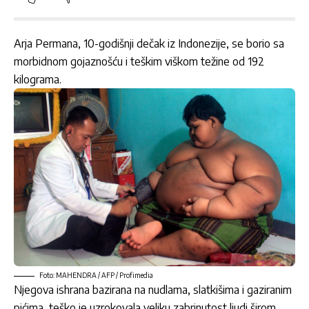
Arja Permana, 10-godišnji dečak iz Indonezije, se borio sa
morbidnom gojaznošću i teškim viškom težine od 192
kilograma.
Foto: MAHENDRA / AFP / Profimedia
Njegova ishrana bazirana na nudlama, slatkišima i gaziranim
pićima, teško je uzrokovala veliku zabrinutost ljudi širom