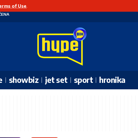
erms of Use
.
ŽENA
e
showbiz
jet set
sport
hronika