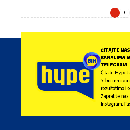
1
2
ČITAJTE NAS
KANALIMA W
TELEGRAM
Čitajte Hypetv
Srbiji i regio
rezultatima i 
Zapratite nas
Instagram, Fa