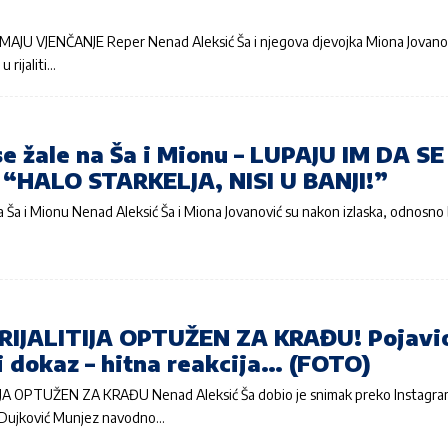
AJU VJENČANJE Reper Nenad Aleksić Ša i njegova djevojka Miona Jovanov
u rijaliti…
e žale na Ša i Mionu – LUPAJU IM DA SE
 “HALO STARKELJA, NISI U BANJI!”
a Ša i Mionu Nenad Aleksić Ša i Miona Jovanović su nakon izlaska, odnosno 
RIJALITIJA OPTUŽEN ZA KRAĐU! Pojavi
i dokaz – hitna reakcija… (FOTO)
IJA OPTUŽEN ZA KRAĐU Nenad Aleksić Ša dobio je snimak preko Instagr
el Dujković Munjez navodno…