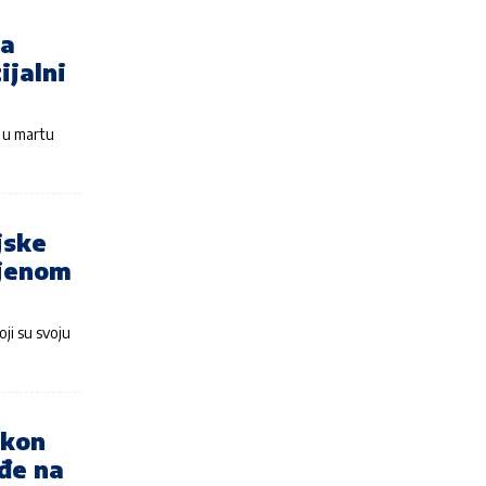
za
ijalni
, u martu
jske
njenom
ji su svoju
akon
ađe na