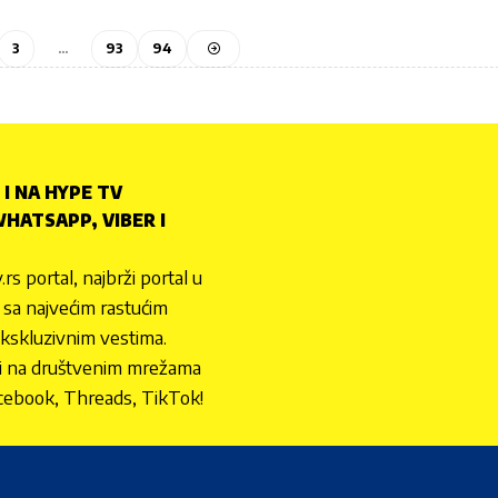
3
…
93
94
 I NA HYPE TV
HATSAPP, VIBER I
.rs portal, najbrži portal u
nu sa najvećim rastućim
ekskluzivnim vestima.
 i na društvenim mrežama
cebook, Threads, TikTok!