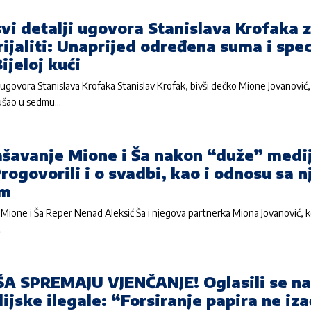
 svi detalji ugovora Stanislava Krofaka 
rijaliti: Unaprijed određena suma i spec
ijeloj kući
lji ugovora Stanislava Krofaka Stanislav Krofak, bivši dečko Mione Jovanović
 ušao u sedmu…
ašavanje Mione i Ša nakon “duže” medi
Progovorili i o svadbi, kao i odnosu sa 
om
Mione i Ša Reper Nenad Aleksić Ša i njegova partnerka Miona Jovanović, ko
…
ŠA SPREMAJU VJENČANJE! Oglasili se n
jske ilegale: “Forsiranje papira ne iz