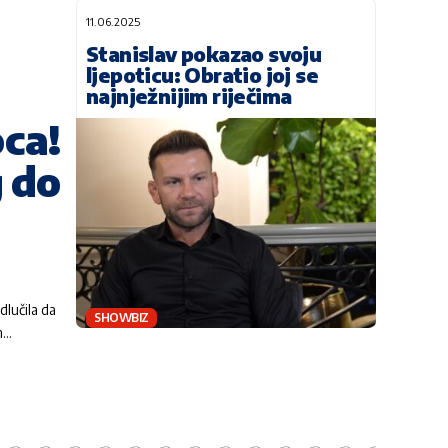
11.06.2025
Stanislav pokazao svoju
ljepoticu: Obratio joj se
najnježnijim riječima
oca!
 do
dlučila da
SHOWBIZ
m…