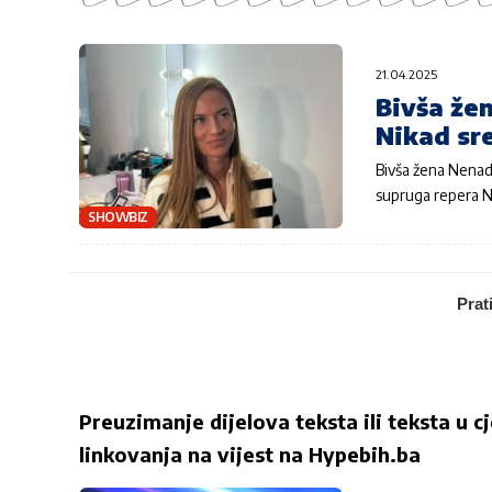
21.04.2025
Bivša že
Nikad sre
Bivša žena Nenada
supruga repera 
SHOWBIZ
Prat
Preuzimanje dijelova teksta ili teksta u c
linkovanja na vijest na
Hypebih.ba