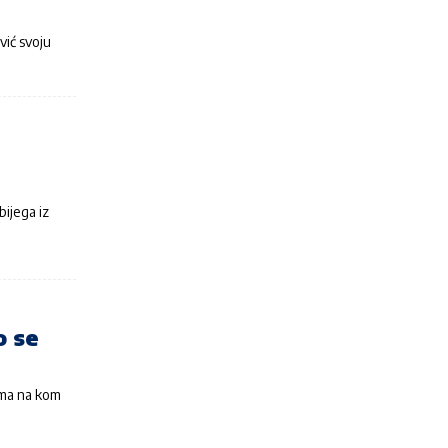
ić svoju
bijega iz
o se
ama na kom