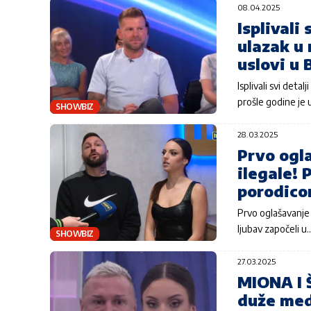
08.04.2025
Isplivali
ulazak u 
uslovi u B
Isplivali svi deta
prošle godine je
SHOWBIZ
28.03.2025
Prvo ogl
ilegale! 
porodic
Prvo oglašavanje 
ljubav započeli u
SHOWBIZ
27.03.2025
MIONA I 
duže medi