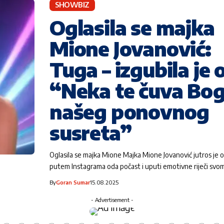
SHOWBIZ
Oglasila se majka
Mione Jovanović:
Tuga – izgubila je 
“Neka te čuva Bog
našeg ponovnog
susreta”
Oglasila se majka Mione Majka Mione Jovanović jutros je o
putem Instagrama oda počast i uputi emotivne riječi svo
By
Goran Sumar
15.08.2025
- Advertisement -