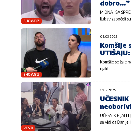
dobro…”
MIONA I ŠA SPREM
ljubav započeli su 
SHOWBIZ
06.03.2025
Komšije s
UTIŠAJU:
Komšije se žale n
rijalitija…
SHOWBIZ
17.02.2025
UČESNIK 
neoboriv
UČESNIK RIJALIT
se vidi da Danij
VESTI