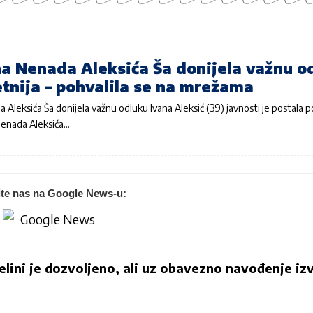
na Nenada Aleksića Ša donijela važnu o
tnija – pohvalila se na mrežama
 Aleksića Ša donijela važnu odluku Ivana Aleksić (39) javnosti je postala 
Nenada Aleksića…
ite nas na Google News-u:
jelini je dozvoljeno, ali uz obavezno navođenje izv