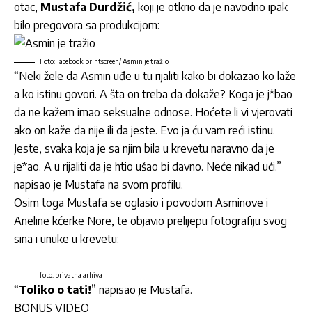
otac,
Mustafa Durdžić,
koji je otkrio da je navodno ipak
bilo pregovora sa produkcijom:
Foto:Facebook printscreen/ Asmin je tražio
“Neki žele da Asmin uđe u tu rijaliti kako bi dokazao ko laže
a ko istinu govori. A šta on treba da dokaže? Koga je j*bao
da ne kažem imao seksualne odnose. Hoćete li vi vjerovati
ako on kaže da nije ili da jeste. Evo ja ću vam reći istinu.
Jeste, svaka koja je sa njim bila u krevetu naravno da je
je*ao. A u rijaliti da je htio ušao bi davno. Neće nikad ući.”
napisao je Mustafa na svom profilu.
Osim toga Mustafa se oglasio i povodom Asminove i
Aneline kćerke Nore, te objavio prelijepu fotografiju svog
sina i unuke u krevetu:
foto: privatna arhiva
“
Toliko o tati!
” napisao je Mustafa.
BONUS VIDEO