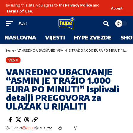
By using this site, you agree to the
Privacy Policy
and
Accept
Terms of Use
.
Aa
NASLOVNA
VIJESTI
HYPE ZVEZDE
SHO
Home
»
VANREDNO UBACIVANJE “ASMIN JE TRAŽIO 1.000 EURA PO MINUTI” Isplivali detalji PREGOVORA za ULAZAK U RIJALITI
VESTI
VANREDNO UBACIVANJE
“ASMIN JE TRAŽIO 1.000
EURA PO MINUTI” Isplivali
detalji PREGOVORA za
ULAZAK U RIJALITI
26.02.2024
VESTI
2 Min Read