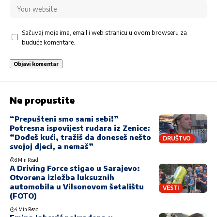
Sačuvaj moje ime, email i web stranicu u ovom browseru za
buduće komentare.
Ne propustite
“Prepušteni smo sami sebi!”
Potresna ispovijest rudara iz Zenice:
“Dođeš kući, tražiš da doneseš nešto
DRUŠTVO
svojoj djeci, a nemaš”
3 Min Read
A Driving Force stigao u Sarajevo:
Otvorena izložba luksuznih
automobila u Vilsonovom šetalištu
VESTI
(FOTO)
4 Min Read