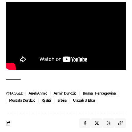
TAGGED:
Aneli Ahmić
Asmin Durdžić
Bosna I Hercegovina
Mustafa Durdžić
Rijaliti
Srbija
Ulazak U Elitu