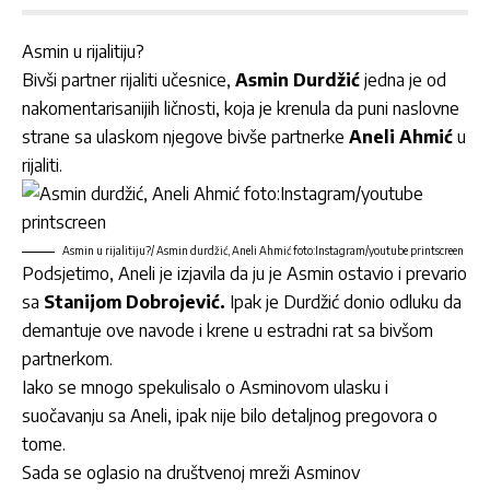
Asmin u rijalitiju?
Bivši partner rijaliti učesnice,
Asmin Durdžić
jedna je od
nakomentarisanijih ličnosti, koja je krenula da puni naslovne
strane sa ulaskom njegove bivše partnerke
Aneli Ahmić
u
rijaliti.
Asmin u rijalitiju?/ Asmin durdžić, Aneli Ahmić foto:Instagram/youtube printscreen
Podsjetimo, Aneli je izjavila da ju je Asmin ostavio i prevario
sa
Stanijom Dobrojević.
Ipak je Durdžić donio odluku da
demantuje ove navode i krene u estradni rat sa bivšom
partnerkom.
Iako se mnogo spekulisalo o Asminovom ulasku i
suočavanju sa Aneli, ipak nije bilo detaljnog pregovora o
tome.
Sada se oglasio na društvenoj mreži Asminov