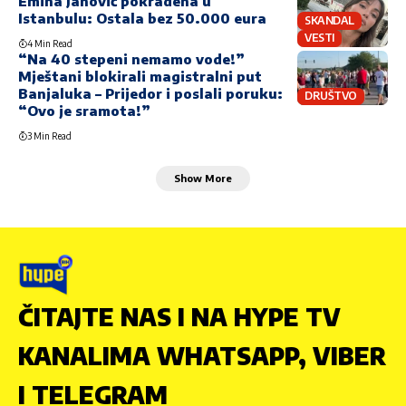
Emina Jahović pokradena u
Istanbulu: Ostala bez 50.000 eura
SKANDAL
VESTI
4 Min Read
“Na 40 stepeni nemamo vode!”
Mještani blokirali magistralni put
Banjaluka – Prijedor i poslali poruku:
DRUŠTVO
“Ovo je sramota!”
3 Min Read
Show More
ČITAJTE NAS I NA HYPE TV
KANALIMA WHATSAPP, VIBER
I TELEGRAM