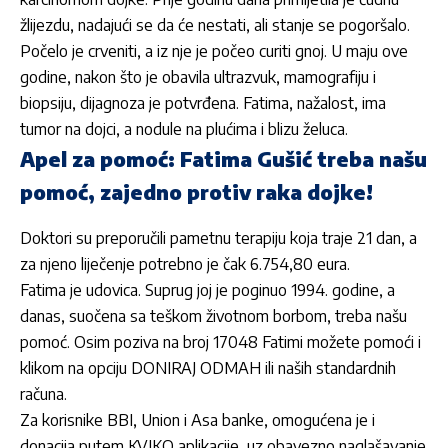
žlijezdu, nadajući se da će nestati, ali stanje se pogoršalo.
Počelo je crveniti, a iz nje je počeo curiti gnoj. U maju ove
godine, nakon što je obavila ultrazvuk, mamografiju i
biopsiju, dijagnoza je potvrđena. Fatima, nažalost, ima
tumor na dojci, a nodule na plućima i blizu želuca.
Apel za pomoć: Fatima Gušić treba našu
pomoć, zajedno protiv raka dojke!
Doktori su preporučili pametnu terapiju koja traje 21 dan, a
za njeno liječenje potrebno je čak 6.754,80 eura.
Fatima je udovica. Suprug joj je poginuo 1994. godine, a
danas, suočena sa teškom životnom borbom, treba našu
pomoć. Osim poziva na broj 17048 Fatimi možete pomoći i
klikom na opciju DONIRAJ ODMAH ili naših standardnih
računa.
Za korisnike BBI, Union i Asa banke, omogućena je i
donacija putem KVIKO aplikacije, uz obavezno naglašavanje