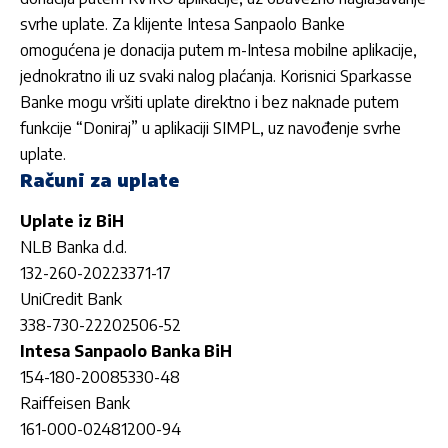
svrhe uplate. Za klijente Intesa Sanpaolo Banke
omogućena je donacija putem m-Intesa mobilne aplikacije,
jednokratno ili uz svaki nalog plaćanja. Korisnici Sparkasse
Banke mogu vršiti uplate direktno i bez naknade putem
funkcije “Doniraj” u aplikaciji SIMPL, uz navođenje svrhe
uplate.
Računi za uplate
Uplate iz BiH
NLB Banka d.d.
132-260-20223371-17
UniCredit Bank
338-730-22202506-52
Intesa Sanpaolo Banka BiH
154-180-20085330-48
Raiffeisen Bank
161-000-02481200-94