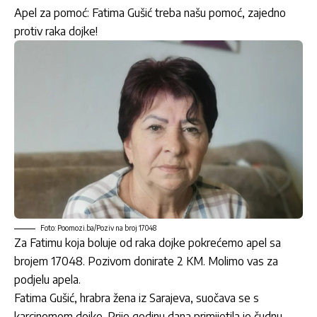
Apel za pomoć: Fatima Gušić treba našu pomoć, zajedno
protiv raka dojke!
Foto: Poomozi.ba/Poziv na broj 17048
Za Fatimu koja boluje od raka dojke pokrećemo apel sa
brojem 17048.
Pozivom donirate 2 KM
. Molimo vas za
podjelu apela.
Fatima Gušić, hrabra žena iz Sarajeva, suočava se s
karcinomom dojke. Prije godinu dana primijetila je čudnu