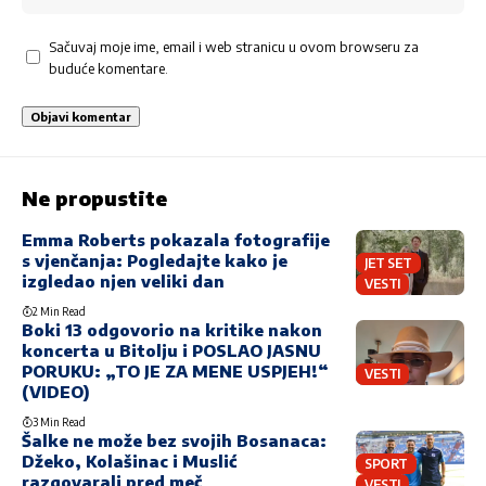
Sačuvaj moje ime, email i web stranicu u ovom browseru za
buduće komentare.
Ne propustite
Emma Roberts pokazala fotografije
s vjenčanja: Pogledajte kako je
JET SET
izgledao njen veliki dan
VESTI
2 Min Read
Boki 13 odgovorio na kritike nakon
koncerta u Bitolju i POSLAO JASNU
PORUKU: „TO JE ZA MENE USPJEH!“
VESTI
(VIDEO)
3 Min Read
Šalke ne može bez svojih Bosanaca:
Džeko, Kolašinac i Muslić
SPORT
razgovarali pred meč
VESTI