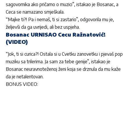
sagovornika ako pričamo o muzici”, istakao je Bosanac, a
Ceca se namazano smješkala.
“Majke ti?! Pa i nemaš, ti si zastario”, odgovorila mu je,
željevši da ga uvrijedi, ali bez uspjeha.
Bosanac URNISAO Cecu Ražnatović!
(VIDEO)
“Jok, ti si curica?! Ostala si u Cvetku zanovetku i pjevaš pop
muziku sa trilerima. Ja sam za tebe genije”, istakao je
Bosanac neuravnoteženoj ženi koja se drznula da mu kaže
da je netalentovan.
BONUS VIDEO: