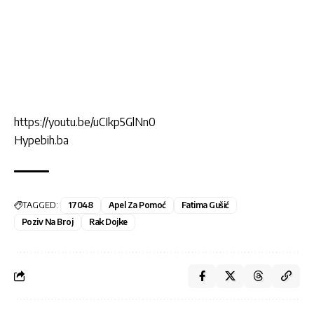
https://youtu.be/uCIkp5GlNn0
Hypebih.ba
TAGGED:
17048
Apel Za Pomoć
Fatima Gušić
Poziv Na Broj
Rak Dojke