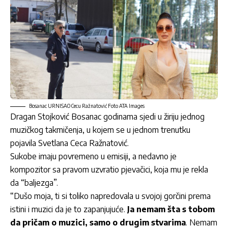
Bosanac URNISAO Cecu Ražnatović Foto ATA Images
Dragan Stojković Bosanac godinama sjedi u žiriju jednog
muzičkog takmičenja, u kojem se u jednom trenutku
pojavila Svetlana Ceca Ražnatović.
Sukobe imaju povremeno u emisiji, a nedavno je
kompozitor sa pravom uzvratio pjevačici, koja mu je rekla
da “baljezga”.
“Dušo moja, ti si toliko napredovala u svojoj gorčini prema
istini i muzici da je to zapanjujuće.
Ja nemam šta s tobom
da pričam o muzici, samo o drugim stvarima
. Nemam