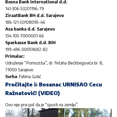
Bosna Bank International d.d.
141-306-53201196-79
ZiraatBank BH d.d. Sarajevo
186-121-03108095-46
Asa banka d.d. Sarajevo
134-105-11300001-66
Sparkasse Bank d.d. BiH
199-496-00059682-82
Primalac:
Udruženje “Pomozi.ba”, dr. Fetaha Bećirbegovića br. 8,
71000 Sarajevo
Svrha
: Fatima Gušić
Pročitajte i:
Bosanac URNISAO Cecu
Ražnatović! (VIDEO)
Ovo nije prvi put da je “spusti na zemlju”.