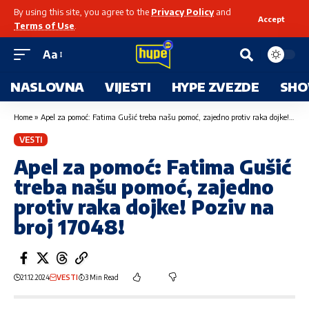
By using this site, you agree to the
Privacy Policy
and
Accept
Terms of Use
.
Aa
NASLOVNA
VIJESTI
HYPE ZVEZDE
SHO
Home
»
Apel za pomoć: Fatima Gušić treba našu pomoć, zajedno protiv raka dojke! Poziv na broj 17048!
VESTI
Apel za pomoć: Fatima Gušić
treba našu pomoć, zajedno
protiv raka dojke! Poziv na
broj 17048!
21.12.2024
VESTI
3 Min Read