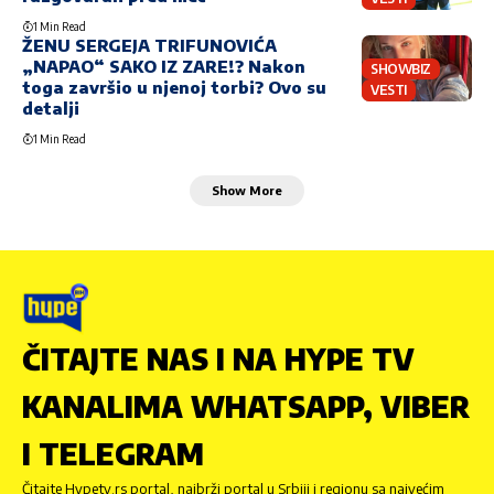
1 Min Read
ŽENU SERGEJA TRIFUNOVIĆA
„NAPAO“ SAKO IZ ZARE!? Nakon
SHOWBIZ
toga završio u njenoj torbi? Ovo su
VESTI
detalji
1 Min Read
Show More
ČITAJTE NAS I NA HYPE TV
KANALIMA WHATSAPP, VIBER
I TELEGRAM
Čitajte Hypetv.rs portal, najbrži portal u Srbiji i regionu sa najvećim