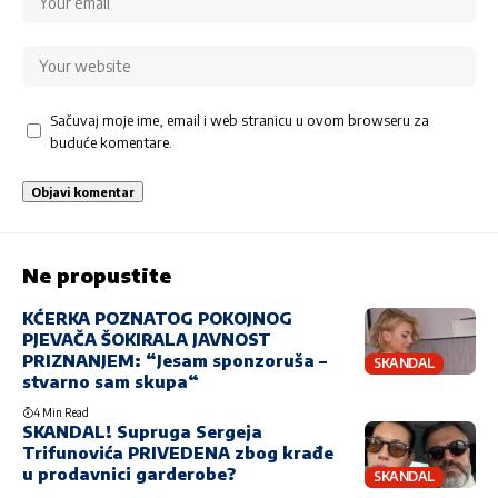
Sačuvaj moje ime, email i web stranicu u ovom browseru za
buduće komentare.
Ne propustite
KĆERKA POZNATOG POKOJNOG
PJEVAČA ŠOKIRALA JAVNOST
PRIZNANJEM: “Jesam sponzoruša –
SKANDAL
stvarno sam skupa“
4 Min Read
SKANDAL! Supruga Sergeja
Trifunovića PRIVEDENA zbog krađe
u prodavnici garderobe?
SKANDAL