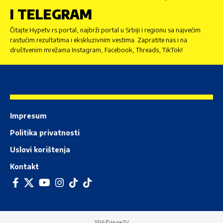
I TELEGRAM
Čitajte Hypetv.rs portal, najbrži portal u Srbiji i regionu sa najvećim
rastućim rezultatima i ekskluzivnim vestima. Zapratite nas i na
društvenim mrežama Instagram, Facebook, Threads, TikTok!
Impresum
Politika privatnosti
Uslovi korištenja
Kontakt
2026 © Hype TV