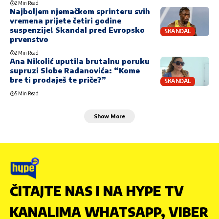
2 Min Read
Najboljem njemačkom sprinteru svih
vremena prijete četiri godine
suspenzije! Skandal pred Evropsko
SKANDAL
prvenstvo
2 Min Read
Ana Nikolić uputila brutalnu poruku
supruzi Slobe Radanovića: “Kome
bre ti prodaješ te priče?”
SKANDAL
5 Min Read
Show More
ČITAJTE NAS I NA HYPE TV
KANALIMA WHATSAPP, VIBER