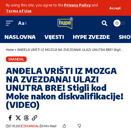
By using this site, you agree to the
Privacy Policy
and
Accept
Terms of Use
.
Aa
NASLOVNA
VIJESTI
HYPE ZVEZDE
SHO
Home
»
ANĐELA VRIŠTI IZ MOZGA NA ZVEZDANA! ULAZI UNUTRA BRE! Stigli kod Moke nakon diskvalifikacije! (VIDEO)
SKANDAL
ANĐELA VRIŠTI IZ MOZGA
NA ZVEZDANA! ULAZI
UNUTRA BRE! Stigli kod
Moke nakon diskvalifikacije!
(VIDEO)
27.05.2023
SKANDAL
0 Min Read