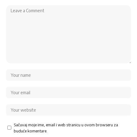
Sačuvaj moje ime, email i web stranicu u ovom browseru za
buduće komentare.