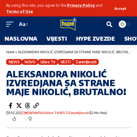
By using this site, you agree to the
Privacy Policy
and
Accept
Terms of Use
.
Aa
NASLOVNA
VIJESTI
HYPE ZVEZDE
SHO
Home
»
ALEKSANDRA NIKOLIĆ IZVREDJANA SA STRANE MAJE NIKOLIĆ, BRUTALNO!
NEWS
NOVO
Uživo TV
VESTI
Zanimljivosti
ALEKSANDRA NIKOLIĆ
IZVREDJANA SA STRANE
MAJE NIKOLIĆ, BRUTALNO!
13.12.2022
NEWS
NOVO
Uživo TV
VESTI
Zanimljivosti
2 Min Read