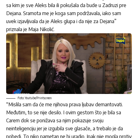
sa kim je sve Aleks bila ili pokušala da bude u Zadruzi pre
Dejana. Sramota me je koga sam podržavala, iako sam
uvek izjavljivala da je Aleks glupa i da nije za Dejana”
priznala je Maja Nikolić.
Foto: Youtube/Printscreen
“Mislila sam da će me njihova prava ljubav demantovati.
Međutim, to se nije desilo. I ovim gestom što je bila sa
Carem dok se ponižava sa njim pokazuje svoju
neinteligenciju jer je izgubila sve glasače, a trebalo je da
pobedi. To niko pametan ne bi uradio. Ipak nije mogla protiv