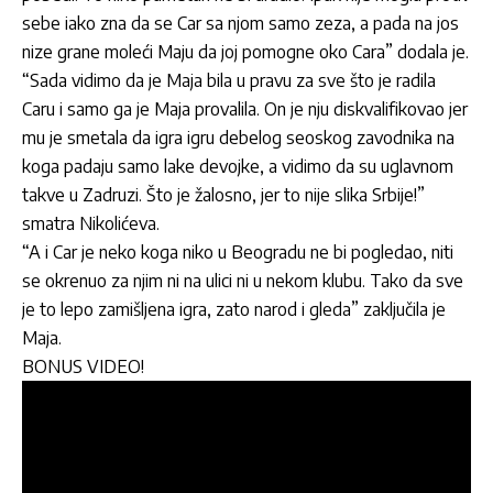
sebe iako zna da se Car sa njom samo zeza, a pada na jos
nize grane moleći Maju da joj pomogne oko Cara” dodala je.
“Sada vidimo da je Maja bila u pravu za sve što je radila
Caru i samo ga je Maja provalila. On je nju diskvalifikovao jer
mu je smetala da igra igru debelog seoskog zavodnika na
koga padaju samo lake devojke, a vidimo da su uglavnom
takve u Zadruzi. Što je žalosno, jer to nije slika Srbije!”
smatra Nikolićeva.
“A i Car je neko koga niko u Beogradu ne bi pogledao, niti
se okrenuo za njim ni na ulici ni u nekom klubu. Tako da sve
je to lepo zamišljena igra, zato narod i gleda” zaključila je
Maja.
BONUS VIDEO!