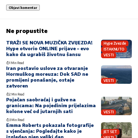
Ne propustite
TRAŽI SE NOVA MUZIČKA ZVIJEZDA!
Hype Zvezde
Hype otvorio ONLINE prijave – evo
ISTAKNUTO
kako da ugrabiš životnu šansu
VESTI
1 Min Read
Iran postavio uslove za otvaranje
Hormuškog moreuza: Dok SAD ne
promijeni ponašanje, ostaje
VESTI
zatvoren
2 Min Read
Pojačan saobraćaj i gužve na
granicama: Na pojedinim prijelazima
kolone već od jutarnjih sati
VESTI
3 Min Read
Emma Roberts pokazala fotografije
s vjenčanja: Pogledajte kako je
JET SET
izgledao njen veliki dan
VESTI