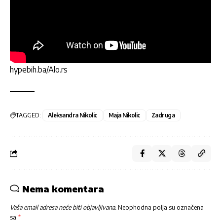
hypebih.ba/Alo.rs
TAGGED:
Aleksandra Nikolic
Maja Nikolic
Zadruga
Nema komentara
Vaša email adresa neće biti objavljivana.
Neophodna polja su označena
sa
*