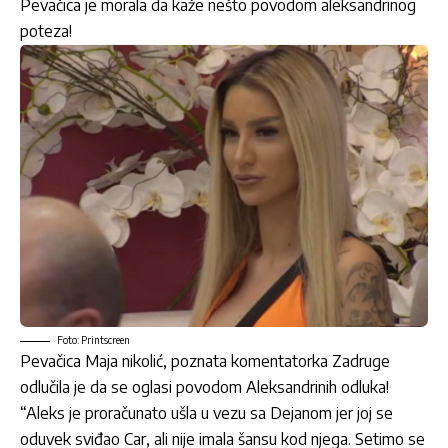
Pevačica je morala da kaže nešto povodom aleksandrinog
poteza!
Foto: Printscreen
Pevačica Maja nikolić, poznata komentatorka Zadruge
odlučila je da se oglasi povodom Aleksandrinih odluka!
“Aleks je proračunato ušla u vezu sa Dejanom jer joj se
oduvek sviđao Car, ali nije imala šansu kod njega. Setimo se